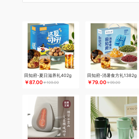
博莱克
博洋家居
倍瑞傲
北斗
倍思
巴天驽
BULL公
CMSH草莓生活
茶艺师
财滚滚
长青兔
厨邦
创维（
晨光
创维（手表类）
Cmierf Kuect （中国CKIR）
创维
大地极物
德博莱
德力西
达令河谷
得一茶
地球叔叔
杜邦（餐具类）
德世朗(DESLON)
邓禄普
度佰特
迪士
迪士尼（家纺类）
尔木萄
EPOT（东方韵）
EDIFIER
方然陶瓷
费雪
夫人燕窝
飞利浦（个护类）
富昌
纺王
飞利浦（厨电类）
飞利浦
飞利浦（音频类）
富安娜（
干饭饱饱熊
官栈
广州酒家（包销款）
个杯堂
故宫文
田知府-夏日滋养礼402g
田知府-消暑食方礼1382g
￥87.00
￥79.00
￥109.00
￥99.00
格米（包销款）
广州酒家
高洁丝
桂格
公爵
宫粮
沟
HYUNDAI（电器类）
HYUNDAI（数码类）
汉美驰
华
黄金果农
海氏
韩国777
恒源祥
哈尔斯
海尔（按摩类
海天（食用油）
虹薇
环球港
徽羚羊
汇可心
花卉诗
践程JeoyCosy
洁玉（定制款）
佳奥
金龙鱼（包销款
JEEP
洁丽雅（包销款）
嘉唯JAHVERY
津乔
佳帮手
嘉庆斋
吉潮瑞鲜
金号
鲸选码头
金六福吉祥
九阳（代