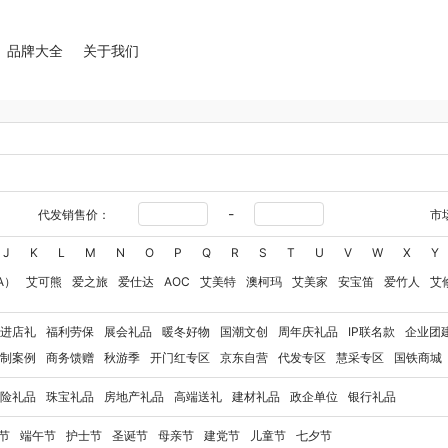
品牌大全
关于我们
-
代发销售价：
市
J
K
L
M
N
O
P
Q
R
S
T
U
V
W
X
Y
A）
艾可熊
爱之旅
爱仕达
AOC
艾美特
澳柯玛
艾美家
安宝笛
爱竹人
艾
华
艾得锐威
Amos亚摩斯
Alluflon阿路弗仑
爱国者（移动电源）
爱润丝婷
爱
进店礼
福利劳保
展会礼品
暖冬好物
国潮文创
周年庆礼品
IP联名款
企业团
奥利贝拉
奥朴兰诗
奥克斯
安迪芒果
艾美特（代理商）
艾姆德
白猫
勃曼
BT
制案例
商务馈赠
秋游季
开门红专区
京东自营
代发专区
慧采专区
国铁商城
八马（包销款）
博牌
博朗
暴雪
不汲不迫
倍轻松
巴米樂
百草味
博洋家纺（
险礼品
珠宝礼品
房地产礼品
高端送礼
建材礼品
政企单位
银行礼品
豹牌（电器）
白大师
奔腾
Bernard Shaw 萧伯纳
博堡
保宁
北欧沃朗
白上寻
玻礼多蜜
八门虫社
北鼎
BKT
贝蒂斯
半亩川
百事食品
拜尔
bdo
保罗彼得
节
端午节
护士节
圣诞节
母亲节
建党节
儿童节
七夕节