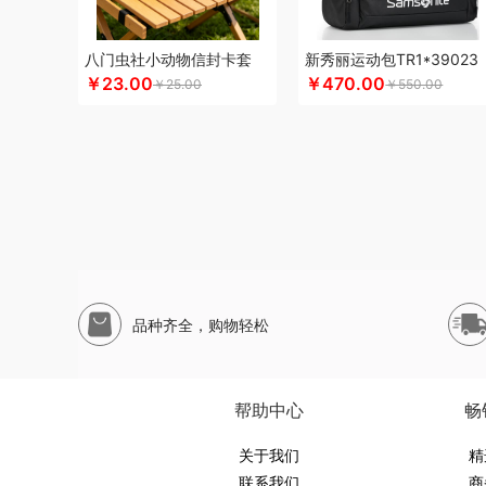
申魔
斯麦格smeg
塞外风
十足酷
松下
丝丽诺妃
思
尚烤佳
神田KANDA
闪极
睡眠博士
司崎库
思特嘉美
八门虫社小动物信封卡套
新秀丽运动包TR1*39023
素言茶坊
生活元素
素觅
圣匠鲁班
舒客
三和松石
山
￥23.00
￥470.00
￥25.00
￥550.00
十月稻田
膳魔师（杯壶类）
史努比
尚明
胜源通
十八
三只松鼠（代理商）
塞尔兰斯
塞那
圣耳
生辰钢
世家
途柏丽TOBERLIR
汤姆逊
拓岳
泰昌
天琴
汤臣倍健
天生好果
TESIEN特斯恩
兔星星
途加
途马
T9
途雅
完美日记
伍闰堂
味滋源（品牌方）
维米仕
文曲星
五
味滋源（包销款）
王大熊
温仑山（电器类）
威露士
味滋源
皖亭
无穷
威基伍德
网易有道
WENGER/威戈
品种齐全，购物轻松
蟹满堂
新生代
小甘菊
喜临门
小狗（包销款）
西莱森
小罐茶
修光明建盏
香畴
希么希
小霸王
西屋（小家电
小寻
香港小熊
西马龙
萱遇家纺
小仓熊
形象派
心缘
帮助中心
畅
雅莉格丝
翼眠
柚家
云上布拉
姚朵朵
易路达
燕之坊
又见美物
婴侍卫
关于我们
裕道府
伊比萨
YOTTOY
伊弗勒
精
元
联系我们
商
萤石
雍双堂
伊莱克斯
亿瞬间
原初格物
姚淑先
英红