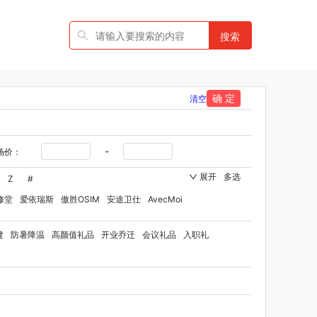
搜索
确 定
清空
-
场价：
展开
多选
Z
#
修堂
爱依瑞斯
傲胜OSIM
安途卫仕
AvecMoi
国者
艾瑞迪
艾博菲
澳莉维亚
爱沃可
建
防暑降温
高颜值礼品
开业乔迁
会议礼品
入职礼
ST
比顿
宝威玛
百丽安娜
伯纳德
贝师傅
品牌方）
班歌
拜灭士
宝堂马氏铺子
品
百草味（代理商）
贝洛可
八方礼
BRUNO
博洋家纺（代理商）
博洋宝贝
碧云泉