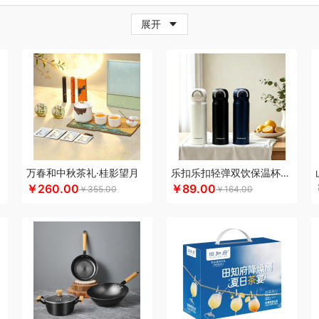
牛
超人
茶的想象
採光
炊大皇
柴火大院
藏兮
春枝漫野
橙心果匠
茶花
茶
展开
小家电）
传应
瓷语花香
茶马世家
聪鲸
川美臣
承夏文化
陈克明
CIMI西麦
（个护类）
错山
鼎峰世礼
大迈
多样屋TAYOHYA
丁小宴
DGI
都乐Dole
大
德则
德玛珥
得力
稻梁菽
吨吨
大嘴猴（杯壶厨具雨伞
德菲摩尔
哆啦A梦
东
尼（儿童类）
德亚
黛悦
大益茶
大希地
东悦
朵彩
德芙
Debo德铂
东小燕
漫步者
ELLE
engue恩谷
EILEi
folli follie
福礼掌柜
芬神
凡士林
富光（专供款
梵沐
富昌（定制款）
法国啄木鸟
福临门
非一FETANA
富安娜
方家铺子
包销款1）
飞科
飞图乐
飞利浦新安怡
菲驰
富安娜（包销款）
福东海
斧头牌
化
共禾京品
Glasslock
姑苏渔歌
观墨
果兹
格兰大地
冠军
格沫
宫廷匠心
万春和中秋茶礼·桂影望月
乐扣乐扣轻弹双饮保温杯LHC3217
￥260.00
￥89.00
￥355.00
￥164.00
帮子熏鸡
固特异
歌力思
古菲斯
护舒宝
呼也
瀚岳文化
HOYO厚祐
海蓝之
帝
HOLOHOLO
华美
花点时间
火象
何大屋
宏太
华祥苑
好视力
幻响
海
）
恒源祥（箱包）
和正
好丽友
贺瑞
海尔Haier
斛生元
花花公子
胡姬花
海中御宴
宏石家纺
海天（调味品）
皇家粮仓
I&W
瑾明礼
洁玉
景福莱
江中
）
江中食疗
君华仕
锦礼
洁丽雅（代理商）
久久丫
佳沃
几素
极地物种
匠
金丝莉
聚康缘
京润堂
集味轩
靖滋莲
洁丽雅
吉米
锦华
金龙鱼（代理商）
理商）
金镶玉
极时代
洁柔
嘉禾月
聚运鑫
金满席
京荟堂
今粮道
京意之