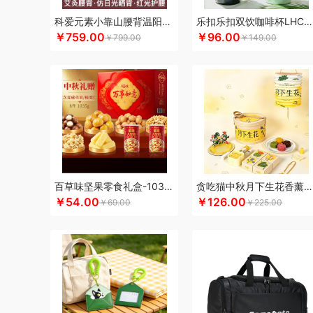
科朴优品KUUP
科爱元素
酷骑
科侬丹
酷乐登
Kappa
科爱元素小靠山腰背温阳仪CI194A
乐扣乐扣双饮咖啡杯LHC4104
￥759.00
￥96.00
酷客者
酷彩
KEPO
嗑西西
卡蛙
科沃斯
可益康
康
￥799.00
￥149.00
可口可乐Coca Cola
科迈升
兰士顿
LUING BOX
连邦
罗莱 超柔床品
乐事
恋上鸭
联想
朗赫
旅文行艺
丽
乐扣乐扣（小家电）
莱克
洛得兰德
乐亨
雷允上
蓝月
蜡笔小新
利格
LK
乐扣乐扣（家居/小家电）
罗蒙
邻
罗比罗丹
领臣
立白（包销款）
泸溪河桃酥
龙虎
LO
咪然
美仕达
MiKACARD
美菱
马克西姆
牧高笛
mo
米狗（MEEEGOU）
墨小客
美的 Midea
马克图布
美
百草味坚果零食礼盒-1035g（万事如意）
贪吃猫中秋月下生花香薰套装
莫德兰卡
芈瓷
觅菓
磨客
美能格Maxco
玛丽亚·古琦
￥54.00
￥126.00
￥69.00
￥225.00
纽曼Newsmy
纽曼Newmine（线上款）
纽曼Newmine
OUMETE欧美特
欧典梦娜
欧美达
欧克士/OKSJ
Only
PGG
派克
皮尔卡丹（皮具类）
璞实茶器
泉尔思
千
奇强
杞果小圣
清朴堂
启航雅居
沏一杯茶
千岛源
乾
荣事达厨具（包销款）
ROBAM老板
ROCK洛克
若生活