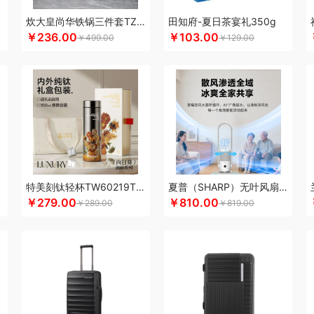
康恩贝
可美瑞特
酷博
克洛特
酷龙达
康铭
康夫
咖博士
keep
康宁
可可
炊大皇尚华铁锅三件套TZ03SH-D
田知府-夏日茶宴礼350g
￥236.00
￥103.00
佳
柯乐希
康巴赫（锅具类）
卡宴
康巴赫（餐具类）
康尔馨
凯洛诗
科普菲
￥499.00
￥129.00
乐而雅
陇间柒月(包销款)
浪莎
隆力奇
立家
朗思LANEX
罗莱 超柔床品
粒
耳
朗朗鑫空
联创
丽特斐
绿巨能
LAMPO
乐美雅（杯壶类）
理然
伦敦雾
乐
亮
来伊份
罗莱超柔床品
乐千厨
LG生活健康
乐视
邻鹿
立时olayks
乐心
家饭香
乐的
李良济
陇间柒月
六神
徕芬
澜沧古茶
联合利华
乐美雅（餐具类
VO乐蜗
乐上/LEXON
利仁
凌美
loomoo乐默
乐扣乐扣
乐班
礼颂如意
隆福
mo（杯壶）
蜜丝婷
米技
迈卡罗
摩飞电器
梦百合
民间造物
漫沃星系
睦一
立方
米妹妹
鸣盏
咪鼠
猫王收音机
唛恪
魔声
棉芽
MIDU咪依度
momo
慕
特美刻钛轻杯TW60219Ti白玫瑰向日葵杏树300ML
夏普（SHARP）无叶风扇电风扇家用净化落地扇低噪
木之礼
摩米士
觅芳境
摩礼
MOVA
美穗吉家
摩飞个护
名物
梦洁
纽曼New
￥279.00
￥810.00
￥289.00
￥819.00
 （线下款）
诺诗曼
南方寝饰
NNB
挪客
南纬三七
旎旎贝师傅
奈雪茶院
奈
&Home
欧丽薇兰
欧锐铂
paperblanks
片仔癀
PANDA熊猫
普陀山
攀高 pan
问
清风
青锦
全棉时代
庆润
浅香（包销款）
全格
雀巢
浅香
趣游帮
敲打
耀
七西
锐致
润本（套装）
润培
瑞驰SWICKY
荣事达小电（包销款）
润心
柔刻
荣事达（品牌方）
睿嫣
荣事达
容思格
荣诚
润本
睿嫣润膏
认养一头