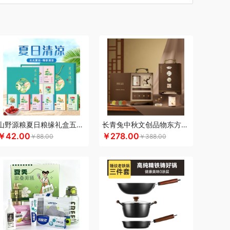
汀
车管家
厨创妈咪
超维
初方
彩虹
川崎
瓷咖什
长寿花
潮满峰
蚕花娘娘
蔡府
嘴猴
多采自然
迪士尼（数码类）
滴露
菱
东方沁
独特艾琳
大三湘
杜邦
东客集
大荒金老农
戴可思
敦煌研究院
度华
）
凤凰
富光
飞利浦（按摩/净水类）
飞亚达
孚日家纺
菲斯宝finsybo
富佑嘉（FU+）
纷刻
氛围部落
芳恩家纺
浮士德
国济堂
桂语轩
GUGE 谷格
宫廷传奇
固本堂
高原宏
山野源粮夏日粮缘礼盒五谷杂粮组合绿豆冰糖红枣清凉粥礼包
长青兔中秋文创品物东方A浮光款
￥42.00
￥278.00
￥88.00
￥388.00
谜
皇上皇
湖面贵族
浩瀚
豪森活
海尔
皇冠
信
斛生记
黄天鹅
HARVIE&HUDSON
赫兰希
汉印
花西子
虎牌
红帕55度
猴姑
君乐宝
佳绮利
Jeko&Jeko
九阳
九号
心萌宠
几梦
疆果乐
疆果果
聚银家纺
家之礼
JBL
锦知兴
金帆
极鲜港
金世尊
坚果投影
选
咖世家costa
凯伦诗
凯亚仕