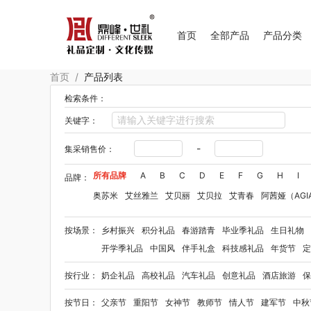
首页
全部产品
产品分类
首页
/
产品列表
检索条件：
关键字：
-
集采销售价：
所有品牌
A
B
C
D
E
F
G
H
I
品牌：
奥苏米
艾丝雅兰
艾贝丽
艾贝拉
艾青春
阿茜娅（AGI
Aroma Light
阿格利司
爱尔沃
艾优Apiyoo
奥妙
奥佳
按场景：
乡村振兴
积分礼品
春游踏青
毕业季礼品
生日礼物
爱华仕OIWAS
奥帝尔（包销款）
敖东
奥罗拉aurora
开学季礼品
中国风
伴手礼盒
科技感礼品
年货节
定
笨笨马
半亩花田
拜格
佰乐扣
贝弗伦
布鲁诺
卜珂
按行业：
奶企礼品
高校礼品
汽车礼品
创意礼品
酒店旅游
保
毕加索（文具类）
宝洁
百事（饮具类）
bbdd
八马
柏缇
笔下
巴赫约翰
豹牌（套装）
保卫蛋蛋
彼加曼
按节日：
父亲节
重阳节
女神节
教师节
情人节
建军节
中秋