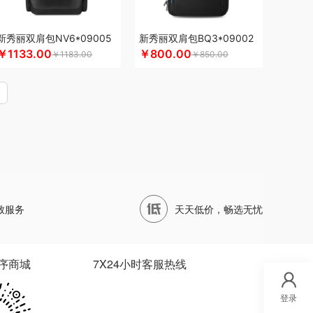
四两坨
声阔
四喜悠品
苏泊尔（代理商）
山本
泊尔
三利
蔬果园（代理商）
丝语棠
十二夏天
新秀丽双肩包NV6*09005
新秀丽双肩包BQ3*09002
五
诗裴丝
膳佳
睡洞
十朝创生
山生悦
￥1133.00
￥800.00
￥1183.00
￥850.00
耐德
索爱（个护类）
三只松鼠
世大家
圣德保罗
膳魔师（小家电）
水星家纺
思宜莱
泰摩
田知府
唐励
泰梦
童启萌
唐惠
淘艺轩
立世
丸美
外交官
万华茶林
韦尔伯特
沃隆
唯宝
万事利
沃品
威诗兰
唯都
沃莱
丰黎红
王小卤
物生物
五谷磨房
無侘居
西屋（冰洗类）
小茶MINIT
先科
新科Shinco
致服务
天天低价，畅选无忧
辛和园
信科
香度
汐屹
昔马
鲜禾鲜
鲜飨
心相印
蓄光
象印
西屋
西屋（风扇类）
堡
优品尚竹
易铂
悦湘湖
云栖桦田
序商城
7X24小时客服热线
I
有色
圆创
优酷投影
悠拓者
优待
优铂
燕遇东方
怡莲
伊兰
遥里逊
元朗
元黍
登录
野小兽
亦佰味
禹鸿物予
悦滋木
优益