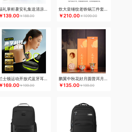
满分
康巴赫（包销款）
卡拉羊
凯诗捷
福礼掌柜暑安礼集送清凉礼盒
炊大皇锤纹老铁锅三件套TZ03CW
￥139.00
￥210.00
K.S.
kaco
克莉娜
科洛
卡屋
￥188.00
￥1099.00
上皇
礼享时空
路悠悠
郎氏达
陆宝
扣乐扣（箱包杯壶）
洛克星球
立白
绿鼻子
乐厨贺鲤
龙的
乐养优品
绿帝
龙尖斛
）
罗莱
罗尔仕
岭味
礼卡通福
骆驼
罗技
源
粮佰年
米贝丽
猫和老鼠
梦洁家纺
摩动
MEPRA
MUZILI
Mamoru
思苏菲娜
美荻斯
秒秒测
慕思
萌感觉
兰士顿运动开放式蓝牙耳机TS19
鹏翼中秋花好月圆普洱月饼三件商务套装带中秋贺卡证书
mine
逆夏
尼诺里拉
奈雪的茶
南方黑芝麻
￥169.00
￥135.00
￥199.00
￥199.00
斯派索
内野UCHINO
偶点OIDIRE
OOU
欧乐B
gaO
鹏程
盼盼
普沃达
品存
鹏翼
品胜
熊
七匹狼
秦唐宋
洽洽
杞里香
全锦
千禾
如水
锐珀尔
瑞幸咖啡
锐思RECCI
牛
润本（套装类）
蕊丝坊
顺然
实丰文化