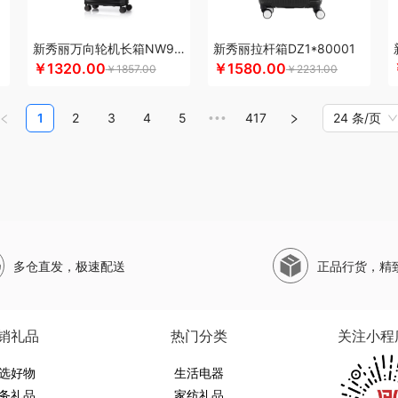
珀莱
山萃
狮峰
蔬果园
双立人
SWISS MILITARY
圣伦西尼
顺鑫鑫源
帅康
斯凯奇SKECHERS
韶音
思响
生活演异
SHERIDAN喜来登
三头鹰
苏菲
苏
新秀丽万向轮机长箱NW9*25001
新秀丽拉杆箱DZ1*80001
水SANSUI
SKG
SWEGEAR+（斯维格尔）
穗格氏
赛文兔
首佩
尚陵
十月初
￥1320.00
￥1580.00
￥1857.00
￥2231.00
子作
石头
晒瑞
思薇科林
三胖蛋
宋朝
赛黄金
斯阁睿
舒蕾（定制款）
施
山野源粮
世净
索哈曼
诗丹柔
随享星巴克
思钢
苏泊尔（杯壶）
so.home
1
2
3
4
5
417
24 条/页
•••
甜蜜点
TCL
TKK
贪吃猫
天蕴
特美刻
太力
T.J.HARREN
听丛
田蜜日记
她妍社
途帮
UOMI
usmile笑容加
UOOPINS
VANOW范洛
VVC
五芳斋
威
拾缘
万格
唯我
无印良品
万益蓝
万仟堂
万象
温仑山VELOSAN
尾桥下窑
微果
W&P
文石
维科
王者荣耀
WayourCare
万春和
无印良品（代理商）
五
勿一
新宝SAMPO
夏普
夕多
喜式
小度
小黄人
小天才
西屋（运动户外）
多仓直发，极速配送
正品行货，精
夏普SHARP
星巴克
小胖爪
小画仙
雪糕大师
先锋
小天鹅
星龙港
象力
）
星巴克（杯壶/包袋）
新秀丽
小熊（Bear）
小白熊
玺魁
锡品源
杏花楼
堂
新鲜生活
鲜记
新宝堂
西屋（个护类）
向物
鲜品屋
希诺
徐福记
易威斯
销礼品
热门分类
关注小程
牙博士
雅诗兰黛
云鲸
伊莎贝拉
昀品堂
云上好食光
秞夏
鱼玥
悠米UURM
选好物
朗荣华
友望
雅鹿
优竹世家
右心
生活电器
一辈子
尹谜
俞兆林
艺色
音颜
怡乐雅
务礼品
家纺礼品
（包销款）
佑美
渝情渝礼
壹礼物
姚生记
雅琅晶
驿客
银小燕
雅觅
宜合道