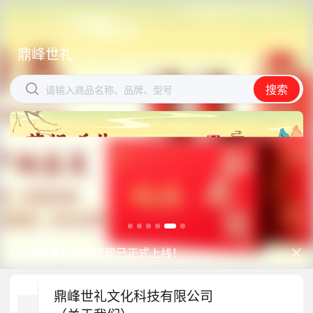
鼎峰世礼
鼎峰世礼


搜索
搜索
请输入商品名称、品牌、型号
请输入商品名称、品牌、型号
开学季礼品专区现已正式上线！
中秋礼品专区上线｜臻选团圆好礼


防暑降温一站式配齐，企业福利更省心
鼎峰世礼文化科技有限公司