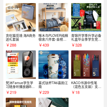
贪吃猫觅境·海A商务
啄木鸟PLOVER纯棉
青锦开学季升学必备
送礼套装
宿舍六件套-金榜题
礼盒毕业季学生党户
名
外出行备考装备礼品
￥
288
￥
439
￥
328
梵沐Famue学生学
喜式钛杯TA6喜韵江
KACO书源中性笔
习随身听播放器BL1
南
（混色五支装）支持
5（64G）
logo定制
￥
219
￥
229
￥
18