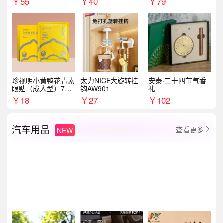
￥
55
￥
40
￥
79
珍视明小黄鸭花青素
太力NICE大旋转挂
安泰·二十四节气香
眼贴（成人型）7对/
钩AW901
礼
盒
￥
18
￥
27
￥
102
汽车用品
查看更多
NEW
