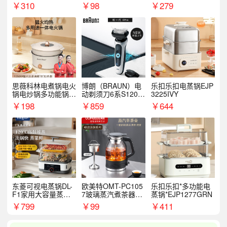
￥
310
￥
98
￥
279
思薇科林电煮锅电火
博朗（BRAUN）电
乐扣乐扣电蒸锅EJP
锅电炒锅多功能锅电
动剃须刀6系S1200
3225IVY
热锅泡面小电锅
S
￥
198
￥
859
￥
644
东菱可视电蒸锅DL-
欧美特OMT-PC105
乐扣乐扣*多功能电
F1家用大容量蒸炖
7玻璃蒸汽煮茶器黑
蒸锅*EJP1277GRN
锅
茶泡茶具茶壶花茶壶
￥
799
￥
99
￥
411