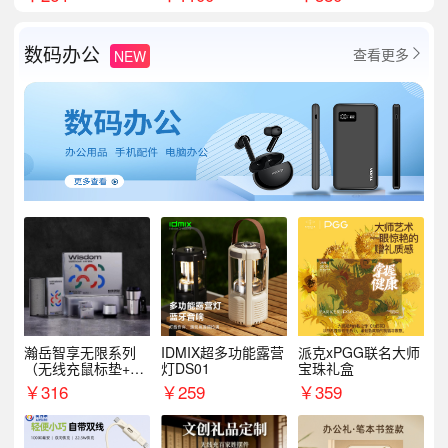
数码办公
查看更多
NEW

瀚岳智享无限系列
IDMIX超多功能露营
派克xPGG联名大师
（无线充鼠标垫+飞
灯DS01
宝珠礼盒
利浦音响+乐扣咖啡
￥
316
￥
259
￥
359
杯）