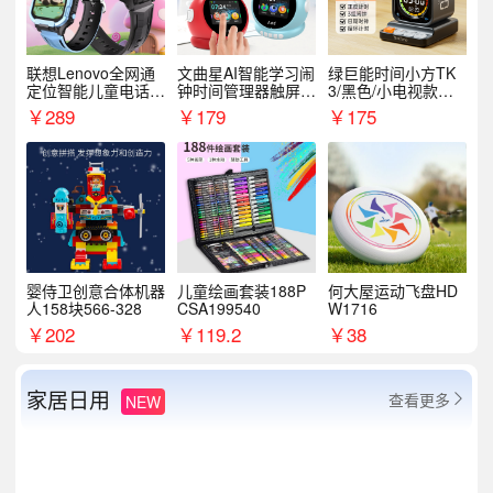
联想Lenovo全网通
文曲星AI智能学习闹
绿巨能时间小方TK
定位智能儿童电话手
钟时间管理器触屏N
3/黑色/小电视款【T
表A1
1pro
K3】
￥
289
￥
179
￥
175
婴侍卫创意合体机器
儿童绘画套装188P
何大屋运动飞盘HD
人158块566-328
CSA199540
W1716
￥
202
￥
119.2
￥
38
家居日用
查看更多
NEW
