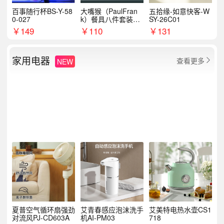
百事随行杯BS-Y-58
大嘴猴（PaulFran
五拾缘-如意快客-W
0-027
k）餐具八件套装HC
SY-26C01
T6007
￥
149
￥
110
￥
131
家用电器
查看更多
NEW

夏普空气循环扇强劲
艾青春感应泡沫洗手
艾美特电热水壶CS1
对流风PJ-CD603A
机AI-PM03
718