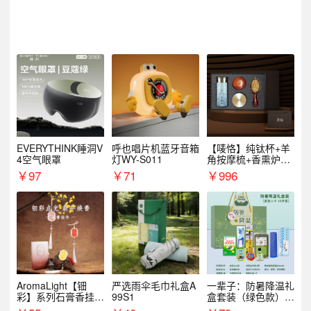
EVERYTHINK睡洞V
呼也唱片机蓝牙音箱
【唛恪】纯钛杯+羊
4空气眼罩
灯WY-S011
角按摩梳+香熏炉
+气垫梳
￥
97
￥
71
￥
996
AromaLight【钿
严选雨伞毛巾礼盒A
一辈子：防暑降温礼
彩】系列石膏香挂
99S1
盒套装（绿色款）支
（代发香味随机）
持自由搭配