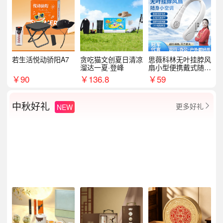
若生活悦动骄阳A7
贪吃猫文创夏日清凉
思薇科林无叶挂脖风
溜达一夏·登峰
扇小型便携戴式随身
挂脖子降温神器
￥
90
￥
136.8
￥
59
中秋好礼
更多好礼
NEW
