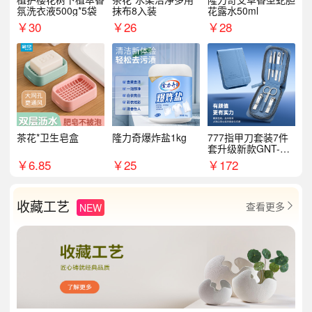
氛洗衣液500g*5袋
抹布8入装
花露水50ml
￥
30
￥
26
￥
28
茶花*卫生皂盒
隆力奇爆炸盐1kg
777指甲刀套装7件
套升级新款GNT-PM
072
￥
6.85
￥
25
￥
172
收藏工艺
查看更多
NEW
