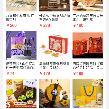
万春和中秋茶礼·桂
长青兔中秋文创品物
广州酒家粮丰园星辰
影望月
东方A浮光款
北斗月饼礼盒
￥
260
￥
278
￥
180
伊莎贝拉&食色家冷
集味轩花影伴月坚果
四两坨云腿月饼【橙
榨一级亚麻籽油百紫
月饼礼盒680g
心如意】精品礼盒4
千红500ml*2礼盒
50g/盒
￥
74
￥
179
￥
168