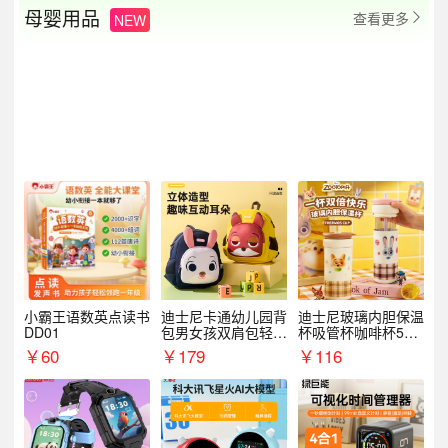
母婴用品
查看更多
NEW

小霸王语数英点读书
迪士尼卡通幼儿园背
迪士尼玻璃内胆保温
DD01
包男女孩双肩包轻便
杯吸管杯咖啡杯530
可爱小背包B20107
MLH15135
￥
60
￥
179
￥
116