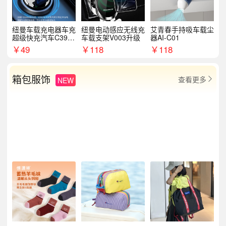
纽曼车载充电器车充
纽曼电动感应无线充
艾青春手持吸车载尘
超级快充汽车C39提
车载支架V003升级
器AI-C01
手拉环
￥
49
￥
118
￥
118
箱包服饰
查看更多
NEW
