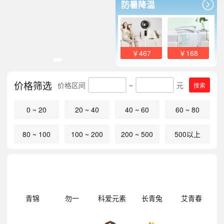
防暑降温
￥467
￥168
价格筛选
价格区间
~
元
搜索
0 ~ 20
20 ~ 40
40 ~ 60
60 ~ 80
80 ~ 100
100 ~ 200
200 ~ 500
500以上
明
青锦
勿一
科爱元素
长青兔
艾青春