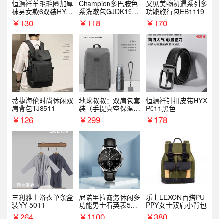
恒源祥羊毛毛圈加厚
Champion多巴胺色
又见美物初遇系列多
袜男女款6双装HYX
系洗漱包GJDK19R
功能旅行包EB1119
068WZ
1
￥
130
￥
118
￥
170
蒂捷海伦时尚休闲双
地球叔叔：双肩包套
恒源祥针扣皮带HYX
肩背包TJ8511
装（手提真空保温杯
P011黑色
+手机挂绳）
￥
126
￥
299
￥
178
三利雅士浴衣单条盒
尼诺里拉商务休闲多
乐上LEXON百搭PU
装YY-5011
功能男士石英表510
PPY女士双肩小背包
05
￥
264
￥
1100
￥
380