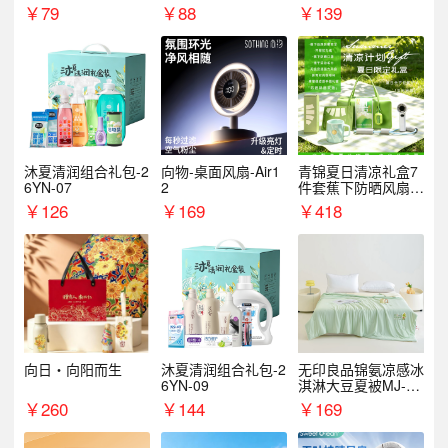
￥
79
￥
88
￥
139
沐夏清润组合礼包-2
向物-桌面风扇-Air1
青锦夏日清凉礼盒7
6YN-07
2
件套蕉下防晒风扇员
工福利端午伴手礼企
￥
126
￥
169
￥
418
业定制
向日・向阳而生
沐夏清润组合礼包-2
无印良品锦氨凉感冰
6YN-09
淇淋大豆夏被MJ-B2
025-0193
￥
260
￥
144
￥
169