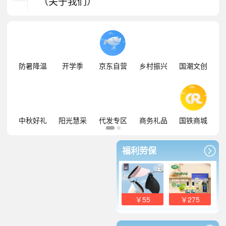
（关于我们）
防暑降温
开学季
京东自营
乡村振兴
国潮文创
中秋好礼
阳光慧采
代发专区
商务礼品
国铁商城
福利劳保
￥55
￥275