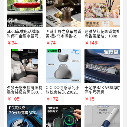
bbdd车载电话牌临
尹谜山野之息车载香
途雅梦幻花园香氛礼
时停车金属水管号码
薰-黑-乌木檀香-200
盒香薰蜡烛：130g
牌可隐藏创意趣味
g
￥
94
￥
74
￥
148
夕多无感支撑缝隙枕
CICIDO凉感系列小
十足酷SZK-V66临时
靠套装极夜黑C6003
软枕套装D023021+
停车号码牌
+C6004
D033031
￥
105
￥
172
￥
15