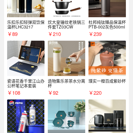
乐扣乐扣轻弹双饮保
炊大皇锤纹老铁锅三
杜邦纯钛臻品保温杯
温杯LHC3217
件套TZ03CW
PTB-002灰色500ml
￥
89
￥
210
￥
239
瓷语花香千里江山办
造物集乐茶茶水分离
璞实一橙百成紫砂杯
公杯笔记本套装
杯
￥
108
￥
92
￥
220