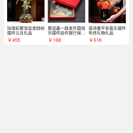
珐琅彩聚宝盆发财树
聚运鑫一路发外国钱
诺诗曼平安喜乐摆件
摆件元旦礼品
币摆件挂件银行保险
年终礼物礼品
商务礼
￥
455
￥
168
￥
618