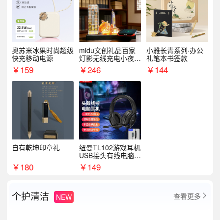
奥苏米冰果时尚超级
midu文创礼品百家
小雅长青系列·办公
快充移动电源
灯影无线充电小夜灯
礼笔本书签款
纪念礼品定制
￥
159
￥
246
￥
144
自有乾坤印章礼
纽曼TL102游戏耳机
USB接头有线电脑耳
机耳麦
￥
180
￥
149
个护清洁
查看更多
NEW
