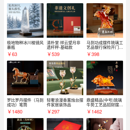
极地物种冰川棱镜风
清朴堂·祥云望月非
马到功成摆件琉璃工
暴瓶
遗杆秤-基础款
艺品银行保险开门红
周年庆典伴手礼表彰
￥
63
￥
539
￥
398
礼品
罗比罗丹摆件（马到
轻奢浪漫香薰烛台摆
鼎盛精品(中号)琉璃
成功）笔筒
件家居装饰品
牛势工艺品招财摆件
银行企业商务上市礼
￥
1480
￥
297
￥
1462
品