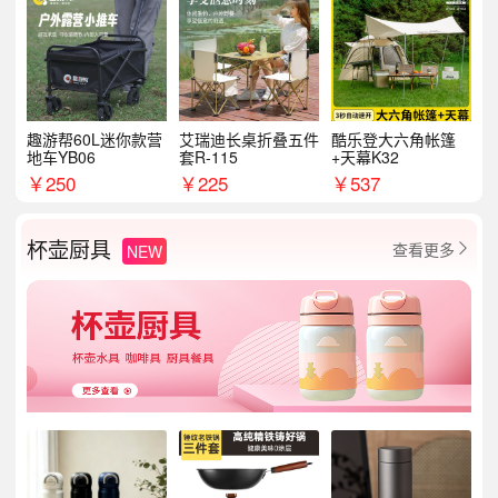
趣游帮60L迷你款营
艾瑞迪长桌折叠五件
酷乐登大六角帐篷
地车YB06
套R-115
+天幕K32
￥
250
￥
225
￥
537
杯壶厨具
查看更多
NEW
