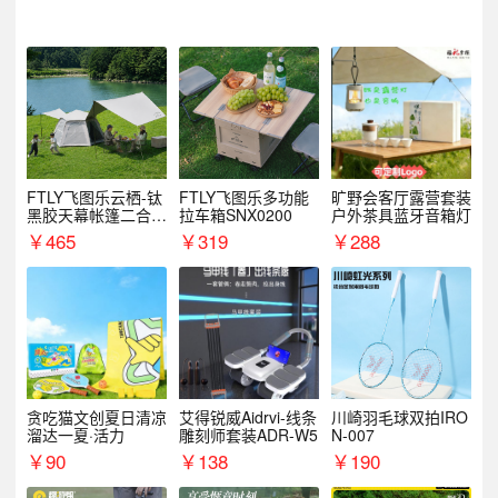
FTLY飞图乐云栖-钛
FTLY飞图乐多功能
旷野会客厅露营套装
黑胶天幕帐篷二合一
拉车箱SNX0200
户外茶具蓝牙音箱灯
TMTZ0201
￥
465
￥
319
￥
288
贪吃猫文创夏日清凉
艾得锐威Aidrvi-线条
川崎羽毛球双拍IRO
溜达一夏·活力
雕刻师套装ADR-W5
N-007
￥
90
￥
138
￥
190