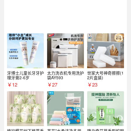
牙博士儿童长牙牙护
太力洗衣机专用洗护
世家大号神奇擦擦(1
理牙膏2-6岁
袋AY593
2片盒装)
￥
12
￥
27
￥
23
植护樱花树下植萃香
茶花*水柔洁净多用
隆力奇艾草香型蛇胆