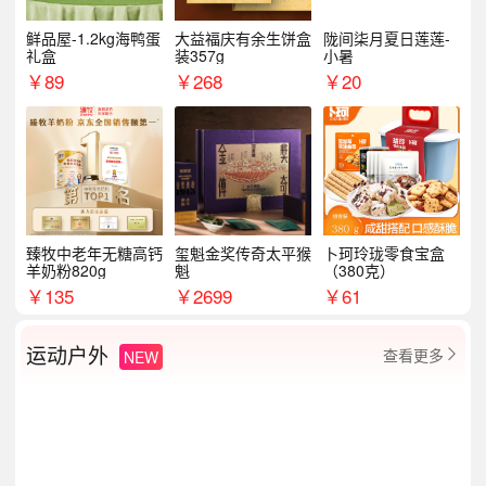
鲜品屋-1.2kg海鸭蛋
大益福庆有余生饼盒
陇间柒月夏日莲莲-
礼盒
装357g
小暑
￥
89
￥
268
￥
20
臻牧中老年无糖高钙
玺魁金奖传奇太平猴
卜珂玲珑零食宝盒
羊奶粉820g
魁
（380克）
￥
135
￥
2699
￥
61
运动户外
查看更多
NEW
