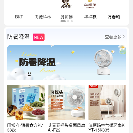
祥
BKT
思薇科林
贝师傅
华祥苑
万春和
防暑降温
查看更多
NEW

田知府-消暑食方礼1
艾青春摇头桌面风扇
澳柯玛空气循环扇K
382g
AI-F22
YT-15K335