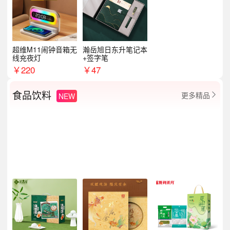
超维M11闹钟音箱无
瀚岳旭日东升笔记本
线充夜灯
+签字笔
￥
220
￥
47
食品饮料
更多精品
NEW
