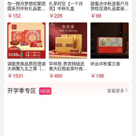
勿一跨月梦想欢聚团
礼享时空【一个月
甜蜜点中秋送客户月
圆系列中秋礼品套装
亮】中秋礼盒
饼桂花酒礼品套装D
企业送客户商务伴手
AL1377
￥
152
￥
228
￥
98
礼
湖面贵族品质阳澄湖
华祥苑-贵宾特级武
听丛中秋蜜兰香
大闸蟹九五之尊（卡
夷大红袍岩茶叶商务
券）5188型
礼盒中秋节送长辈1
￥
1531
￥
490
￥
198
00g
开学季专区
查看更多
NEW
