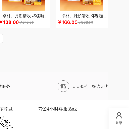
四两坨
声阔
四喜悠品
苏泊尔（代理商）
山本
泊尔
三利
蔬果园（代理商）
丝语棠
十二夏天
「卓朴」月影清欢·杯碟咖啡组
「卓朴」月影清欢·杯碟咖啡月饼组
五
诗裴丝
膳佳
睡洞
十朝创生
山生悦
￥138.00
￥166.00
￥278.00
￥338.00
耐德
索爱（个护类）
三只松鼠
世大家
圣德保罗
膳魔师（小家电）
水星家纺
思宜莱
泰摩
田知府
唐励
泰梦
童启萌
唐惠
淘艺轩
立世
丸美
外交官
万华茶林
韦尔伯特
沃隆
唯宝
万事利
沃品
威诗兰
唯都
沃莱
丰黎红
王小卤
物生物
五谷磨房
無侘居
西屋（冰洗类）
小茶MINIT
先科
新科Shinco
致服务
天天低价，畅选无忧
辛和园
信科
香度
汐屹
昔马
鲜禾鲜
鲜飨
心相印
蓄光
象印
西屋
西屋（风扇类）
堡
优品尚竹
易铂
悦湘湖
云栖桦田
序商城
7X24小时客服热线
I
有色
圆创
优酷投影
悠拓者
优待
优铂
燕遇东方
怡莲
伊兰
遥里逊
元朗
元黍
登录
野小兽
亦佰味
禹鸿物予
悦滋木
优益