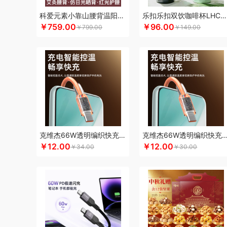
科朴优品KUUP
科爱元素
酷骑
科侬丹
酷乐登
Kappa
科爱元素小靠山腰背温阳仪CI194A
乐扣乐扣双饮咖啡杯LHC4104
￥759.00
￥96.00
酷客者
酷彩
KEPO
嗑西西
卡蛙
科沃斯
可益康
康
￥799.00
￥149.00
可口可乐Coca Cola
科迈升
兰士顿
LUING BOX
连邦
罗莱 超柔床品
乐事
恋上鸭
联想
朗赫
旅文行艺
丽
乐扣乐扣（小家电）
莱克
洛得兰德
乐亨
雷允上
蓝月
蜡笔小新
利格
LK
乐扣乐扣（家居/小家电）
罗蒙
邻
罗比罗丹
领臣
立白（包销款）
泸溪河桃酥
龙虎
LO
咪然
美仕达
MiKACARD
美菱
马克西姆
牧高笛
mo
米狗（MEEEGOU）
墨小客
美的 Midea
马克图布
美
克维杰66W透明编织快充线2米橙色KV-AC6A20C
克维杰66W透明编织快充线1.5米橙色KV-A
莫德兰卡
芈瓷
觅菓
磨客
美能格Maxco
玛丽亚·古琦
￥12.00
￥12.00
￥34.00
￥30.00
纽曼Newsmy
纽曼Newmine（线上款）
纽曼Newmine
OUMETE欧美特
欧典梦娜
欧美达
欧克士/OKSJ
Only
PGG
派克
皮尔卡丹（皮具类）
璞实茶器
泉尔思
千
奇强
杞果小圣
清朴堂
启航雅居
沏一杯茶
千岛源
乾
荣事达厨具（包销款）
ROBAM老板
ROCK洛克
若生活