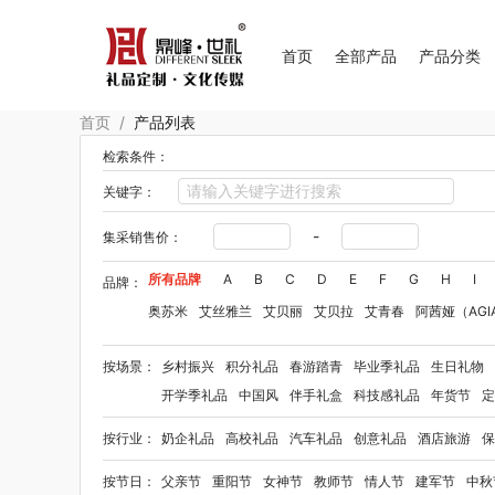
首页
全部产品
产品分类
首页
/
产品列表
检索条件：
关键字：
-
集采销售价：
所有品牌
A
B
C
D
E
F
G
H
I
品牌：
奥苏米
艾丝雅兰
艾贝丽
艾贝拉
艾青春
阿茜娅（AGI
Aroma Light
阿格利司
爱尔沃
艾优Apiyoo
奥妙
奥佳
按场景：
乡村振兴
积分礼品
春游踏青
毕业季礼品
生日礼物
爱华仕OIWAS
奥帝尔（包销款）
敖东
奥罗拉aurora
开学季礼品
中国风
伴手礼盒
科技感礼品
年货节
定
笨笨马
半亩花田
拜格
佰乐扣
贝弗伦
布鲁诺
卜珂
按行业：
奶企礼品
高校礼品
汽车礼品
创意礼品
酒店旅游
保
毕加索（文具类）
宝洁
百事（饮具类）
bbdd
八马
柏缇
笔下
巴赫约翰
豹牌（套装）
保卫蛋蛋
彼加曼
按节日：
父亲节
重阳节
女神节
教师节
情人节
建军节
中秋