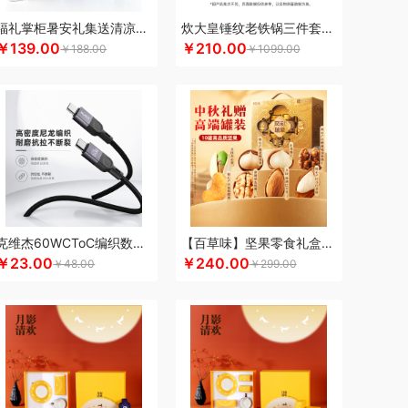
满分
康巴赫（包销款）
卡拉羊
凯诗捷
福礼掌柜暑安礼集送清凉礼盒
炊大皇锤纹老铁锅三件套TZ03CW
￥139.00
￥210.00
K.S.
kaco
克莉娜
科洛
卡屋
￥188.00
￥1099.00
上皇
礼享时空
路悠悠
郎氏达
陆宝
扣乐扣（箱包杯壶）
洛克星球
立白
绿鼻子
乐厨贺鲤
龙的
乐养优品
绿帝
龙尖斛
）
罗莱
罗尔仕
岭味
礼卡通福
骆驼
罗技
源
粮佰年
米贝丽
猫和老鼠
梦洁家纺
摩动
MEPRA
MUZILI
Mamoru
思苏菲娜
美荻斯
秒秒测
慕思
萌感觉
克维杰60WCToC编织数据线黑色1MKV-CC10N
【百草味】坚果零食礼盒-1120g（凤彩瑞章）
mine
逆夏
尼诺里拉
奈雪的茶
南方黑芝麻
￥23.00
￥240.00
￥48.00
￥299.00
斯派索
内野UCHINO
偶点OIDIRE
OOU
欧乐B
gaO
鹏程
盼盼
普沃达
品存
鹏翼
品胜
熊
七匹狼
秦唐宋
洽洽
杞里香
全锦
千禾
如水
锐珀尔
瑞幸咖啡
锐思RECCI
牛
润本（套装类）
蕊丝坊
顺然
实丰文化