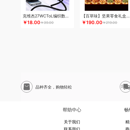
申魔
斯麦格smeg
塞外风
十足酷
松下
丝丽诺妃
思
尚烤佳
神田KANDA
闪极
睡眠博士
司崎库
思特嘉美
克维杰27WCToL编织数据线黑色1MKV-CL10N
【百草味】坚果零食礼盒-1696g（太和礼）
素言茶坊
生活元素
素觅
圣匠鲁班
舒客
三和松石
山
￥18.00
￥190.00
￥39.00
￥219.00
十月稻田
膳魔师（杯壶类）
史努比
尚明
胜源通
十八
三只松鼠（代理商）
塞尔兰斯
塞那
圣耳
生辰钢
世家
途柏丽TOBERLIR
汤姆逊
拓岳
泰昌
天琴
汤臣倍健
天生好果
TESIEN特斯恩
兔星星
途加
途马
T9
途雅
完美日记
伍闰堂
味滋源（品牌方）
维米仕
文曲星
五
味滋源（包销款）
王大熊
温仑山（电器类）
威露士
味滋源
皖亭
无穷
威基伍德
网易有道
WENGER/威戈
品种齐全，购物轻松
蟹满堂
新生代
小甘菊
喜临门
小狗（包销款）
西莱森
小罐茶
修光明建盏
香畴
希么希
小霸王
西屋（小家电
小寻
香港小熊
西马龙
萱遇家纺
小仓熊
形象派
心缘
帮助中心
畅
雅莉格丝
翼眠
柚家
云上布拉
姚朵朵
易路达
燕之坊
又见美物
婴侍卫
关于我们
裕道府
伊比萨
YOTTOY
伊弗勒
精
元
联系我们
商
萤石
雍双堂
伊莱克斯
亿瞬间
原初格物
姚淑先
英红