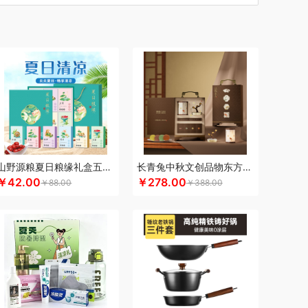
汀
车管家
厨创妈咪
超维
初方
彩虹
川崎
瓷咖什
长寿花
潮满峰
蚕花娘娘
蔡府
嘴猴
多采自然
迪士尼（数码类）
滴露
菱
东方沁
独特艾琳
大三湘
杜邦
东客集
大荒金老农
戴可思
敦煌研究院
度华
）
凤凰
富光
飞利浦（按摩/净水类）
飞亚达
孚日家纺
菲斯宝finsybo
富佑嘉（FU+）
纷刻
氛围部落
芳恩家纺
浮士德
国济堂
桂语轩
GUGE 谷格
宫廷传奇
固本堂
高原宏
山野源粮夏日粮缘礼盒五谷杂粮组合绿豆冰糖红枣清凉粥礼包
长青兔中秋文创品物东方A浮光款
￥42.00
￥278.00
￥88.00
￥388.00
谜
皇上皇
湖面贵族
浩瀚
豪森活
海尔
皇冠
信
斛生记
黄天鹅
HARVIE&HUDSON
赫兰希
汉印
花西子
虎牌
红帕55度
猴姑
君乐宝
佳绮利
Jeko&Jeko
九阳
九号
心萌宠
几梦
疆果乐
疆果果
聚银家纺
家之礼
JBL
锦知兴
金帆
极鲜港
金世尊
坚果投影
选
咖世家costa
凯伦诗
凯亚仕