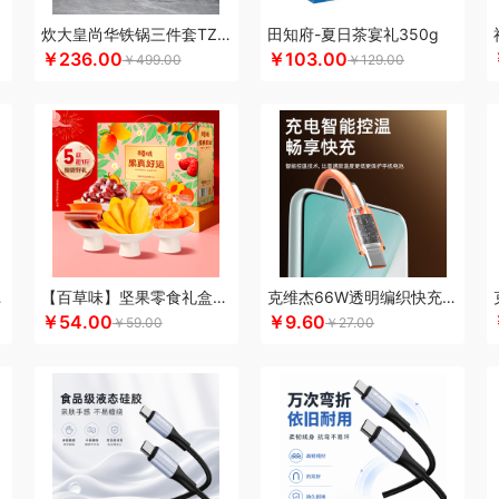
康恩贝
可美瑞特
酷博
克洛特
酷龙达
康铭
康夫
咖博士
keep
康宁
可可
炊大皇尚华铁锅三件套TZ03SH-D
田知府-夏日茶宴礼350g
￥236.00
￥103.00
佳
柯乐希
康巴赫（锅具类）
卡宴
康巴赫（餐具类）
康尔馨
凯洛诗
科普菲
￥499.00
￥129.00
乐而雅
陇间柒月(包销款)
浪莎
隆力奇
立家
朗思LANEX
罗莱 超柔床品
粒
耳
朗朗鑫空
联创
丽特斐
绿巨能
LAMPO
乐美雅（杯壶类）
理然
伦敦雾
乐
亮
来伊份
罗莱超柔床品
乐千厨
LG生活健康
乐视
邻鹿
立时olayks
乐心
家饭香
乐的
李良济
陇间柒月
六神
徕芬
澜沧古茶
联合利华
乐美雅（餐具类
VO乐蜗
乐上/LEXON
利仁
凌美
loomoo乐默
乐扣乐扣
乐班
礼颂如意
隆福
mo（杯壶）
蜜丝婷
米技
迈卡罗
摩飞电器
梦百合
民间造物
漫沃星系
睦一
立方
米妹妹
鸣盏
咪鼠
猫王收音机
唛恪
魔声
棉芽
MIDU咪依度
momo
慕
C6A15C
【百草味】坚果零食礼盒-508g（果真好运）
克维杰66W透明编织快充线1米橙色KV-AC6A10C
木之礼
摩米士
觅芳境
摩礼
MOVA
美穗吉家
摩飞个护
名物
梦洁
纽曼New
￥54.00
￥9.60
￥59.00
￥27.00
 （线下款）
诺诗曼
南方寝饰
NNB
挪客
南纬三七
旎旎贝师傅
奈雪茶院
奈
&Home
欧丽薇兰
欧锐铂
paperblanks
片仔癀
PANDA熊猫
普陀山
攀高 pan
问
清风
青锦
全棉时代
庆润
浅香（包销款）
全格
雀巢
浅香
趣游帮
敲打
耀
七西
锐致
润本（套装）
润培
瑞驰SWICKY
荣事达小电（包销款）
润心
柔刻
荣事达（品牌方）
睿嫣
荣事达
容思格
荣诚
润本
睿嫣润膏
认养一头