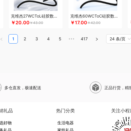
珀莱
山萃
狮峰
蔬果园
双立人
SWISS MILITARY
圣伦西尼
顺鑫鑫源
帅康
斯凯奇SKECHERS
韶音
思响
生活演异
SHERIDAN喜来登
三头鹰
苏菲
苏
克维杰27WCToL硅胶数据线黑色1MKV-CL10S
克维杰60WCToC硅胶数据线黑色1MKV-CC10S
水SANSUI
SKG
SWEGEAR+（斯维格尔）
穗格氏
赛文兔
首佩
尚陵
十月初
￥20.00
￥17.00
￥43.00
￥42.00
子作
石头
晒瑞
思薇科林
三胖蛋
宋朝
赛黄金
斯阁睿
舒蕾（定制款）
施
山野源粮
世净
索哈曼
诗丹柔
随享星巴克
思钢
苏泊尔（杯壶）
so.home
1
2
3
4
5
417
24 条/页
•••
甜蜜点
TCL
TKK
贪吃猫
天蕴
特美刻
太力
T.J.HARREN
听丛
田蜜日记
她妍社
途帮
UOMI
usmile笑容加
UOOPINS
VANOW范洛
VVC
五芳斋
威
拾缘
万格
唯我
无印良品
万益蓝
万仟堂
万象
温仑山VELOSAN
尾桥下窑
微果
W&P
文石
维科
王者荣耀
WayourCare
万春和
无印良品（代理商）
五
勿一
新宝SAMPO
夏普
夕多
喜式
小度
小黄人
小天才
西屋（运动户外）
多仓直发，极速配送
正品行货，精
夏普SHARP
星巴克
小胖爪
小画仙
雪糕大师
先锋
小天鹅
星龙港
象力
）
星巴克（杯壶/包袋）
新秀丽
小熊（Bear）
小白熊
玺魁
锡品源
杏花楼
堂
新鲜生活
鲜记
新宝堂
西屋（个护类）
向物
鲜品屋
希诺
徐福记
易威斯
销礼品
热门分类
关注小程
牙博士
雅诗兰黛
云鲸
伊莎贝拉
昀品堂
云上好食光
秞夏
鱼玥
悠米UURM
选好物
朗荣华
友望
雅鹿
优竹世家
右心
生活电器
一辈子
尹谜
俞兆林
艺色
音颜
怡乐雅
务礼品
家纺礼品
（包销款）
佑美
渝情渝礼
壹礼物
姚生记
雅琅晶
驿客
银小燕
雅觅
宜合道