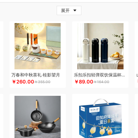
牛
超人
茶的想象
採光
炊大皇
柴火大院
藏兮
春枝漫野
橙心果匠
茶花
茶
展开
小家电）
传应
瓷语花香
茶马世家
聪鲸
川美臣
承夏文化
陈克明
CIMI西麦
（个护类）
错山
鼎峰世礼
大迈
多样屋TAYOHYA
丁小宴
DGI
都乐Dole
大
德则
德玛珥
得力
稻梁菽
吨吨
大嘴猴（杯壶厨具雨伞
德菲摩尔
哆啦A梦
东
尼（儿童类）
德亚
黛悦
大益茶
大希地
东悦
朵彩
德芙
Debo德铂
东小燕
漫步者
ELLE
engue恩谷
EILEi
folli follie
福礼掌柜
芬神
凡士林
富光（专供款
梵沐
富昌（定制款）
法国啄木鸟
福临门
非一FETANA
富安娜
方家铺子
包销款1）
飞科
飞图乐
飞利浦新安怡
菲驰
富安娜（包销款）
福东海
斧头牌
化
共禾京品
Glasslock
姑苏渔歌
观墨
果兹
格兰大地
冠军
格沫
宫廷匠心
万春和中秋茶礼·桂影望月
乐扣乐扣轻弹双饮保温杯LHC3217
￥260.00
￥89.00
￥355.00
￥164.00
帮子熏鸡
固特异
歌力思
古菲斯
护舒宝
呼也
瀚岳文化
HOYO厚祐
海蓝之
帝
HOLOHOLO
华美
花点时间
火象
何大屋
宏太
华祥苑
好视力
幻响
海
）
恒源祥（箱包）
和正
好丽友
贺瑞
海尔Haier
斛生元
花花公子
胡姬花
海中御宴
宏石家纺
海天（调味品）
皇家粮仓
I&W
瑾明礼
洁玉
景福莱
江中
）
江中食疗
君华仕
锦礼
洁丽雅（代理商）
久久丫
佳沃
几素
极地物种
匠
金丝莉
聚康缘
京润堂
集味轩
靖滋莲
洁丽雅
吉米
锦华
金龙鱼（代理商）
理商）
金镶玉
极时代
洁柔
嘉禾月
聚运鑫
金满席
京荟堂
今粮道
京意之