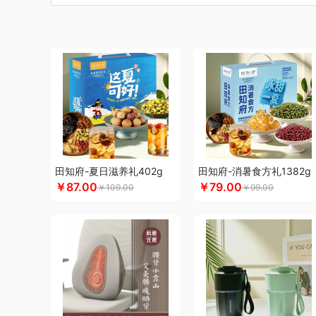
博莱克
博洋家居
倍瑞傲
北斗
倍思
巴天驽
BULL公
CMSH草莓生活
茶艺师
财滚滚
长青兔
厨邦
创维（
晨光
创维（手表类）
Cmierf Kuect （中国CKIR）
创维
大地极物
德博莱
德力西
达令河谷
得一茶
地球叔叔
杜邦（餐具类）
德世朗(DESLON)
邓禄普
度佰特
迪士
迪士尼（家纺类）
尔木萄
EPOT（东方韵）
EDIFIER
方然陶瓷
费雪
夫人燕窝
飞利浦（个护类）
富昌
纺王
飞利浦（厨电类）
飞利浦
飞利浦（音频类）
富安娜（
干饭饱饱熊
官栈
广州酒家（包销款）
个杯堂
故宫文
田知府-夏日滋养礼402g
田知府-消暑食方礼1382g
￥87.00
￥79.00
￥109.00
￥99.00
格米（包销款）
广州酒家
高洁丝
桂格
公爵
宫粮
沟
HYUNDAI（电器类）
HYUNDAI（数码类）
汉美驰
华
黄金果农
海氏
韩国777
恒源祥
哈尔斯
海尔（按摩类
海天（食用油）
虹薇
环球港
徽羚羊
汇可心
花卉诗
践程JeoyCosy
洁玉（定制款）
佳奥
金龙鱼（包销款
JEEP
洁丽雅（包销款）
嘉唯JAHVERY
津乔
佳帮手
嘉庆斋
吉潮瑞鲜
金号
鲸选码头
金六福吉祥
九阳（代