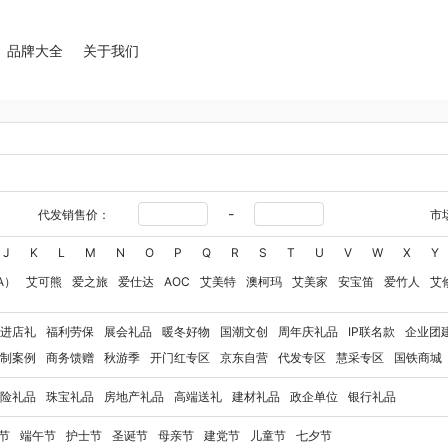
品牌大全
关于我们
-
代发销售价：
市
J
K
L
M
N
O
P
Q
R
S
T
U
V
W
X
Y
A）
艾可熊
爱之旅
爱仕达
AOC
艾美特
澳柯玛
艾美家
安宝笛
爱竹人
艾
华
艾得锐威
Amos亚摩斯
Alluflon阿路弗仑
爱国者（移动电源）
爱润丝婷
爱
进店礼
福利劳保
展会礼品
暖冬好物
国潮文创
周年庆礼品
IP联名款
企业团
奥利贝拉
奥朴兰诗
奥克斯
安迪芒果
艾美特（代理商）
艾姆德
白猫
勃曼
BT
制案例
商务馈赠
秋游季
开门红专区
京东自营
代发专区
慧采专区
国铁商城
八马（包销款）
博牌
博朗
暴雪
不汲不迫
倍轻松
巴米樂
百草味
博洋家纺（
险礼品
珠宝礼品
房地产礼品
高端送礼
建材礼品
政企单位
银行礼品
豹牌（电器）
白大师
奔腾
Bernard Shaw 萧伯纳
博堡
保宁
北欧沃朗
白上寻
玻礼多蜜
八门虫社
北鼎
BKT
贝蒂斯
半亩川
百事食品
拜尔
bdo
保罗彼得
节
端午节
护士节
圣诞节
母亲节
建党节
儿童节
七夕节