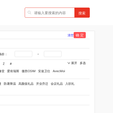
搜索
确 定
清空
-
场价：
展开
多选
Z
#
修堂
爱依瑞斯
傲胜OSIM
安途卫仕
AvecMoi
国者
艾瑞迪
艾博菲
澳莉维亚
爱沃可
建
防暑降温
高颜值礼品
开业乔迁
会议礼品
入职礼
ST
比顿
宝威玛
百丽安娜
伯纳德
贝师傅
品牌方）
班歌
拜灭士
宝堂马氏铺子
品
百草味（代理商）
贝洛可
八方礼
BRUNO
博洋家纺（代理商）
博洋宝贝
碧云泉