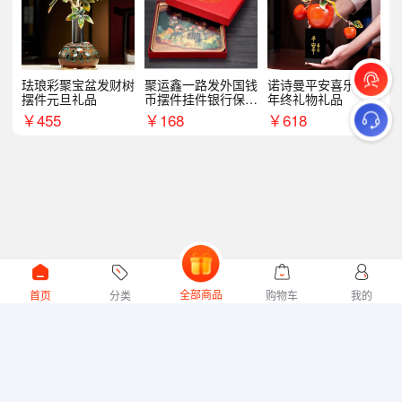
珐琅彩聚宝盆发财树
聚运鑫一路发外国钱
诺诗曼平安喜乐摆件
摆件元旦礼品
币摆件挂件银行保险
年终礼物礼品
商务礼
￥
455
￥
168
￥
618
全部商品
首页
分类
购物车
我的
微礼网技术支持