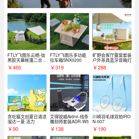
FTLY飞图乐云栖-钛
FTLY飞图乐多功能
旷野会客厅露营套装
黑胶天幕帐篷二合一
拉车箱SNX0200
户外茶具蓝牙音箱灯
TMTZ0201
￥
465
￥
319
￥
288
贪吃猫文创夏日清凉
艾得锐威Aidrvi-线条
川崎羽毛球双拍IRO
溜达一夏·活力
雕刻师套装ADR-W5
N-007
￥
90
￥
138
￥
190