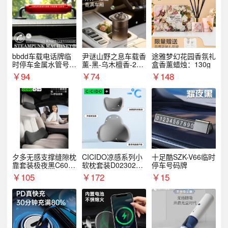
bbdd车载电话牌临
尹谜山野之息车载香
途雅梦幻花园香氛礼
时停车金属水管号码
薰-黑-乌木檀香-200
盒香薰蜡烛：130g
牌可隐藏创意趣味
g
￥
94
￥
74
￥
148
夕多无感支撑缝隙枕
CICIDO凉感系列小
十足酷SZK-V66临时
靠套装极夜黑C6003
软枕套装D023021+
停车号码牌
+C6004
D033031
￥
105
￥
172
￥
15