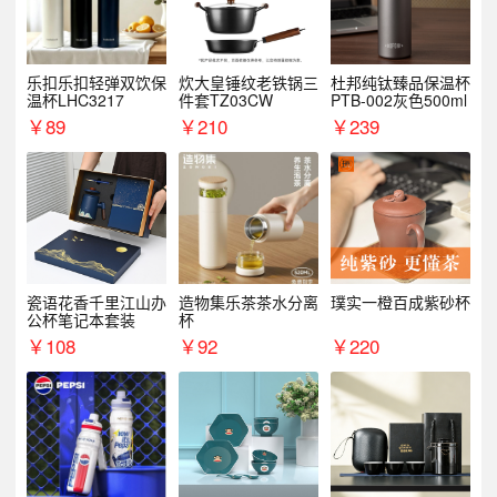
乐扣乐扣轻弹双饮保
炊大皇锤纹老铁锅三
杜邦纯钛臻品保温杯
温杯LHC3217
件套TZ03CW
PTB-002灰色500ml
￥
89
￥
210
￥
239
瓷语花香千里江山办
造物集乐茶茶水分离
璞实一橙百成紫砂杯
公杯笔记本套装
杯
￥
108
￥
92
￥
220