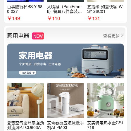
百事随行杯BS-Y-58
大嘴猴（PaulFran
五拾缘-如意快客-W
0-027
k）餐具八件套装HC
SY-26C01
T6007
￥
149
￥
110
￥
131
家用电器
查看更多
NEW

夏普空气循环扇强劲
艾青春感应泡沫洗手
艾美特电热水壶CS1
对流风PJ-CD603A
机AI-PM03
718