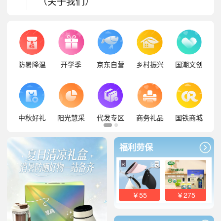
（关于我们）
防暑降温
开学季
京东自营
乡村振兴
国潮文创
中秋好礼
阳光慧采
代发专区
商务礼品
国铁商城
福利劳保
￥55
￥275