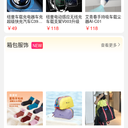
纽曼车载充电器车充
纽曼电动感应无线充
艾青春手持吸车载尘
超级快充汽车C39提
车载支架V003升级
器AI-C01
手拉环
￥
49
￥
118
￥
118
箱包服饰
查看更多
NEW
