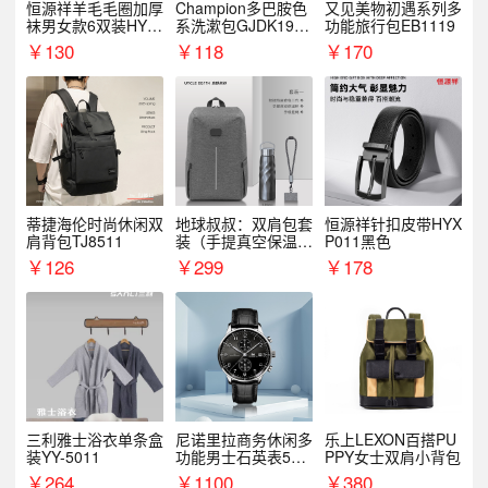
恒源祥羊毛毛圈加厚
Champion多巴胺色
又见美物初遇系列多
袜男女款6双装HYX
系洗漱包GJDK19R
功能旅行包EB1119
068WZ
1
￥
130
￥
118
￥
170
蒂捷海伦时尚休闲双
地球叔叔：双肩包套
恒源祥针扣皮带HYX
肩背包TJ8511
装（手提真空保温杯
P011黑色
+手机挂绳）
￥
126
￥
299
￥
178
三利雅士浴衣单条盒
尼诺里拉商务休闲多
乐上LEXON百搭PU
装YY-5011
功能男士石英表510
PPY女士双肩小背包
05
￥
264
￥
1100
￥
380