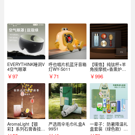
EVERYTHINK睡洞V
呼也唱片机蓝牙音箱
【唛恪】纯钛杯+羊
4空气眼罩
灯WY-S011
角按摩梳+香熏炉
+气垫梳
￥
97
￥
71
￥
996
AromaLight【钿
严选雨伞毛巾礼盒A
一辈子：防暑降温礼
彩】系列石膏香挂
99S1
盒套装（绿色款）支
（代发香味随机）
持自由搭配