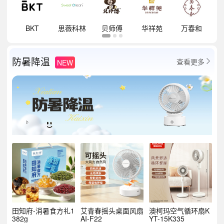
祥
BKT
思薇科林
贝师傅
华祥苑
万春和
防暑降温
查看更多
NEW

田知府-消暑食方礼1
艾青春摇头桌面风扇
澳柯玛空气循环扇K
382g
AI-F22
YT-15K335