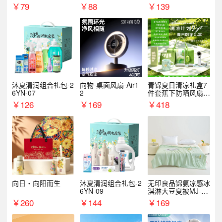
￥
79
￥
88
￥
139
沐夏清润组合礼包-2
向物-桌面风扇-Air1
青锦夏日清凉礼盒7
6YN-07
2
件套蕉下防晒风扇员
工福利端午伴手礼企
￥
126
￥
169
￥
418
业定制
向日・向阳而生
沐夏清润组合礼包-2
无印良品锦氨凉感冰
6YN-09
淇淋大豆夏被MJ-B2
025-0193
￥
260
￥
144
￥
169