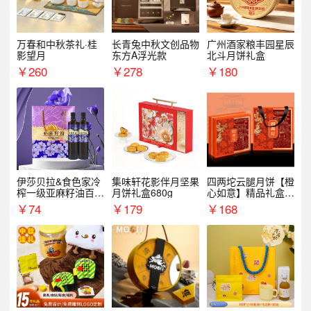
万春和中秋茶礼·桂
长青兔中秋文创品物
广州酒家粮丰园星辰
影望月
东方A浮光款
北斗月饼礼盒
￥
260
￥
278
￥
180
伊莎贝拉&食色家冷
集味轩花影伴月坚果
四两坨云腿月饼【橙
榨一级亚麻籽油百紫
月饼礼盒680g
心如意】精品礼盒4
千红500ml*2礼盒
50g/盒
￥
74
￥
179
￥
168