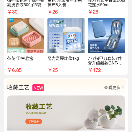
氛洗衣液500g*5袋
抹布8入装
花露水50ml
￥
30
￥
26
￥
28
茶花*卫生皂盒
隆力奇爆炸盐1kg
777指甲刀套装7件
套升级新款GNT-PM
072
￥
6.85
￥
25
￥
172
收藏工艺
查看更多
NEW
