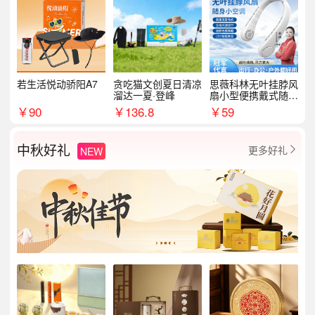
若生活悦动骄阳A7
贪吃猫文创夏日清凉
思薇科林无叶挂脖风
溜达一夏·登峰
扇小型便携戴式随身
挂脖子降温神器
￥
90
￥
136.8
￥
59
中秋好礼
更多好礼
NEW
