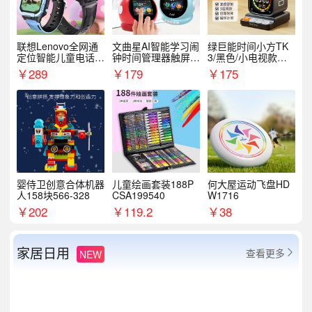
联想Lenovo全网通
文曲星AI智能学习闹
绿巨能时间小方TK
定位智能儿童电话手
钟时间管理器触屏N
3/黑色/小电视款【T
表A1
1pro
K3】
￥
289
￥
179
￥
175
婴侍卫创意合体机器
儿童绘画套装188P
何大屋运动飞盘HD
人158块566-328
CSA199540
W1716
￥
202
￥
119.2
￥
38
家居日用
查看更多
NEW
