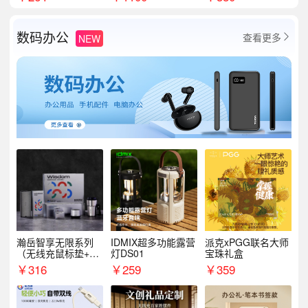
数码办公
查看更多
NEW

瀚岳智享无限系列
IDMIX超多功能露营
派克xPGG联名大师
（无线充鼠标垫+飞
灯DS01
宝珠礼盒
利浦音响+乐扣咖啡
￥
316
￥
259
￥
359
杯）