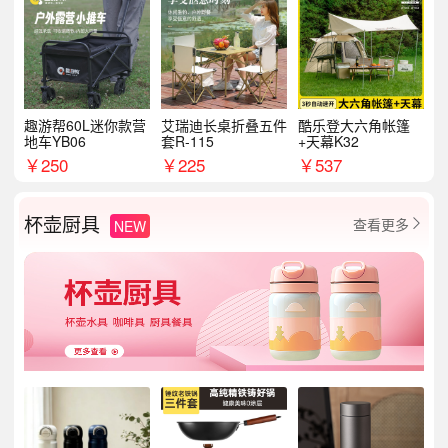
趣游帮60L迷你款营
艾瑞迪长桌折叠五件
酷乐登大六角帐篷
地车YB06
套R-115
+天幕K32
￥
250
￥
225
￥
537
杯壶厨具
查看更多
NEW
