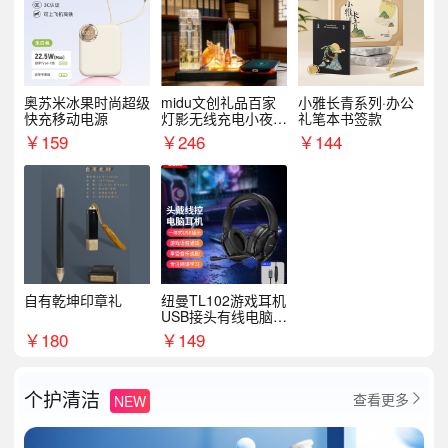
奥苏米冰果时尚超级
midu文创礼品百家
小雅长青系列·办公
快充移动电源
灯影无线充电小夜灯
礼笔本书签款
纪念礼品定制
￥
159
￥
246
￥
144
自有乾坤印章礼
纽曼TL102游戏耳机
USB接头有线电脑耳
机耳麦
￥
180
￥
149
个护清洁
查看更多
NEW
