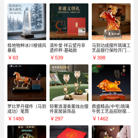
极地物种冰川棱镜风
清朴堂·祥云望月非
马到功成摆件琉璃工
暴瓶
遗杆秤-基础款
艺品银行保险开门红
周年庆典伴手礼表彰
￥
63
￥
539
￥
398
礼品
罗比罗丹摆件（马到
轻奢浪漫香薰烛台摆
鼎盛精品(中号)琉璃
成功）笔筒
件家居装饰品
牛势工艺品招财摆件
银行企业商务上市礼
￥
1480
￥
297
￥
1462
品