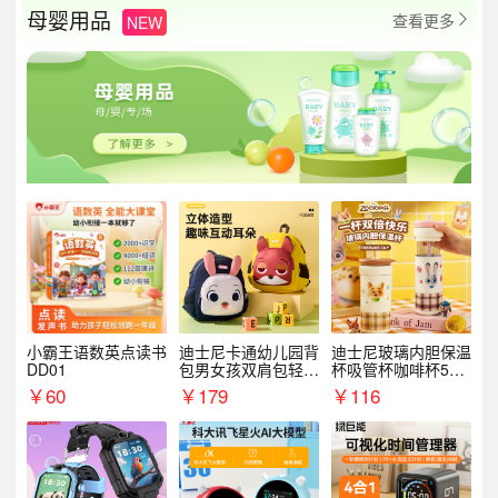
母婴用品
查看更多
NEW

小霸王语数英点读书
迪士尼卡通幼儿园背
迪士尼玻璃内胆保温
DD01
包男女孩双肩包轻便
杯吸管杯咖啡杯530
可爱小背包B20107
MLH15135
￥
60
￥
179
￥
116