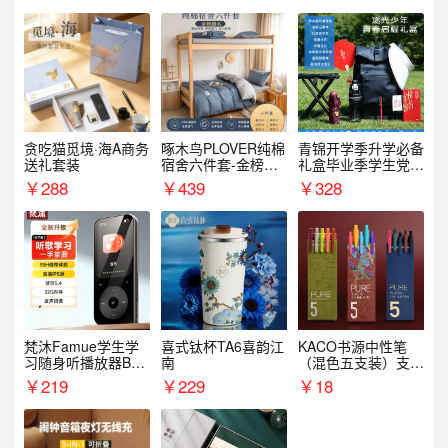
贪吃猫觅境·海A商务
啄木鸟PLOVER纯棉
青锦开学季升学必备
送礼套装
宿舍六件套-金榜题
礼盒毕业季学生党户
名
外出行备考装备礼品
￥
288
￥
439
￥
328
梵沐Famue学生学
喜式钛杯TA6喜韵江
KACO书源中性笔
习随身听播放器BL1
南
（混色五支装）支持
5（64G）
logo定制
￥
219
￥
229
￥
18