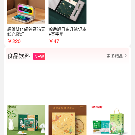
超维M11闹钟音箱无
瀚岳旭日东升笔记本
线充夜灯
+签字笔
￥
220
￥
47
食品饮料
更多精品
NEW
