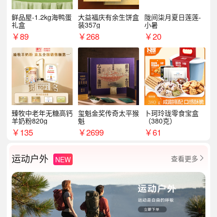
鲜品屋-1.2kg海鸭蛋
大益福庆有余生饼盒
陇间柒月夏日莲莲-
礼盒
装357g
小暑
￥
89
￥
268
￥
20
臻牧中老年无糖高钙
玺魁金奖传奇太平猴
卜珂玲珑零食宝盒
羊奶粉820g
魁
（380克）
￥
135
￥
2699
￥
61
运动户外
查看更多
NEW
