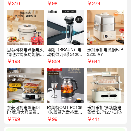
￥
310
￥
98
￥
279
思薇科林电煮锅电火
博朗（BRAUN）电
乐扣乐扣电蒸锅EJP
锅电炒锅多功能锅电
动剃须刀6系S1200
3225IVY
热锅泡面小电锅
S
￥
198
￥
859
￥
644
东菱可视电蒸锅DL-
欧美特OMT-PC105
乐扣乐扣*多功能电
F1家用大容量蒸炖
7玻璃蒸汽煮茶器黑
蒸锅*EJP1277GRN
锅
茶泡茶具茶壶花茶壶
￥
799
￥
99
￥
411