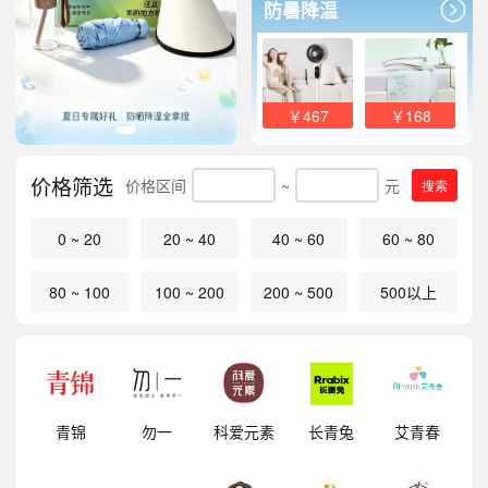
防暑降温
￥467
￥168
价格筛选
价格区间
~
元
搜索
0 ~ 20
20 ~ 40
40 ~ 60
60 ~ 80
80 ~ 100
100 ~ 200
200 ~ 500
500以上
明
青锦
勿一
科爱元素
长青兔
艾青春