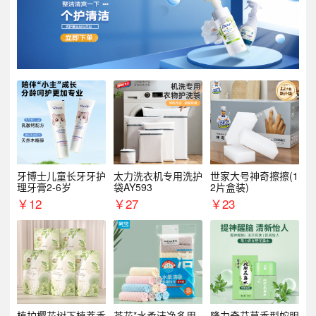
牙博士儿童长牙牙护
太力洗衣机专用洗护
世家大号神奇擦擦(1
理牙膏2-6岁
袋AY593
2片盒装)
￥
12
￥
27
￥
23
植护樱花树下植萃香
茶花*水柔洁净多用
隆力奇艾草香型蛇胆