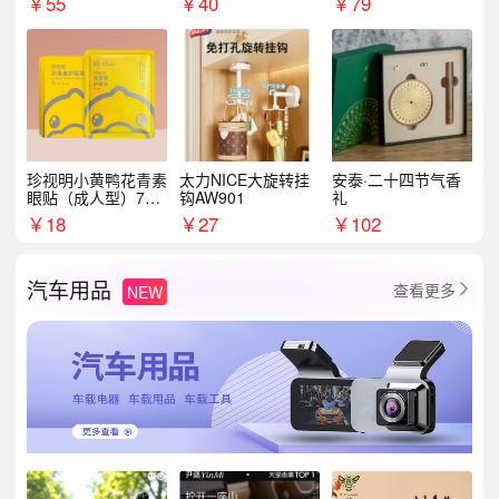
￥
55
￥
40
￥
79
珍视明小黄鸭花青素
太力NICE大旋转挂
安泰·二十四节气香
眼贴（成人型）7对/
钩AW901
礼
盒
￥
18
￥
27
￥
102
汽车用品
查看更多
NEW
