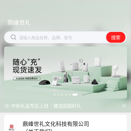
鼎峰世礼
鼎峰世礼


搜索
搜索
请输入商品名称、品牌、型号
请输入商品名称、品牌、型号
中秋礼品专区上线｜臻选团圆好礼
防暑降温一站式配齐，企业福利更省心


开学季礼品专区现已正式上线！
鼎峰世礼文化科技有限公司