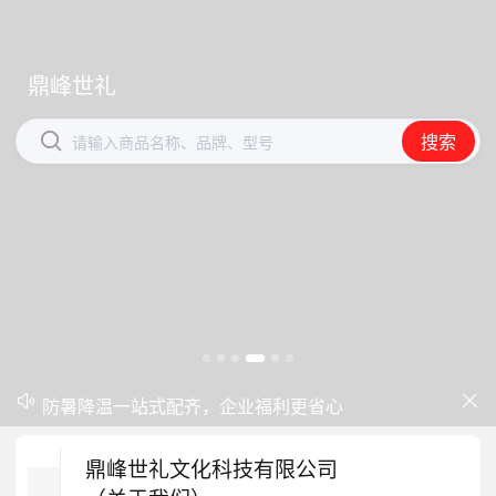
鼎峰世礼
鼎峰世礼


搜索
搜索
请输入商品名称、品牌、型号
请输入商品名称、品牌、型号
中秋礼品专区上线｜臻选团圆好礼
防暑降温一站式配齐，企业福利更省心


开学季礼品专区现已正式上线！
鼎峰世礼文化科技有限公司