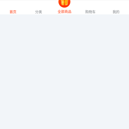
防暑降温
全部商品
首页
分类
购物车
我的
￥467
￥168
价格筛选
价格区间
~
元
搜索
0 ~ 20
20 ~ 40
40 ~ 60
60 ~ 80
80 ~ 100
100 ~ 200
200 ~ 500
500以上
明
青锦
勿一
科爱元素
长青兔
艾青春