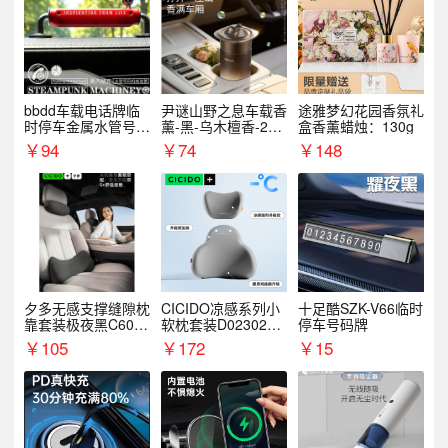
bbdd车载电话牌临
尹谜山野之息车载香
途雅梦幻花园香氛礼
时停车金属水管号码
薰-黑-乌木檀香-200
盒香薰蜡烛：130g
牌可隐藏创意趣味
g
￥
94
￥
74
￥
148
夕多无感支撑缝隙枕
CICIDO凉感系列小
十足酷SZK-V66临时
靠套装极夜黑C6003
软枕套装D023021+
停车号码牌
+C6004
D033031
￥
105
￥
172
￥
15