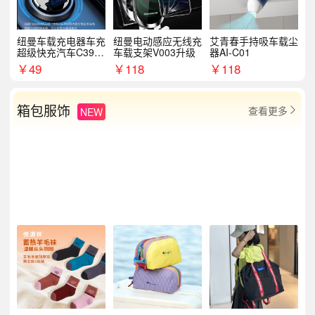
纽曼车载充电器车充
纽曼电动感应无线充
艾青春手持吸车载尘
超级快充汽车C39提
车载支架V003升级
器AI-C01
手拉环
￥
49
￥
118
￥
118
箱包服饰
查看更多
NEW
