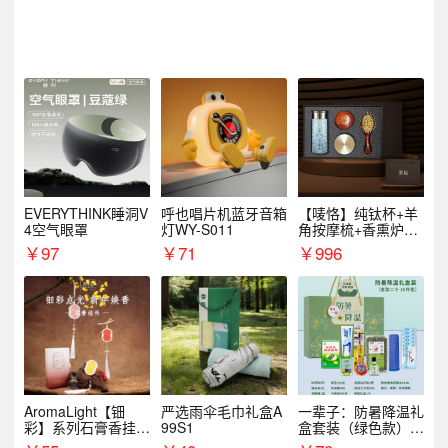
EVERYTHINK睡洞V
呼也唱片机蓝牙音箱
【唛恪】纯钛杯+羊
4空气眼罩
灯WY-S011
角按摩梳+香熏炉
+气垫梳
￥
97
￥
71
￥
996
AromaLight【钿
严选雨伞毛巾礼盒A
一辈子：防暑降温礼
彩】系列石膏香挂
99S1
盒套装（绿色款）支
（代发香味随机）
持自由搭配