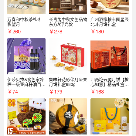
万春和中秋茶礼·桂
长青兔中秋文创品物
广州酒家粮丰园星辰
影望月
东方A浮光款
北斗月饼礼盒
￥
260
￥
278
￥
180
伊莎贝拉&食色家冷
集味轩花影伴月坚果
四两坨云腿月饼【橙
榨一级亚麻籽油百紫
月饼礼盒680g
心如意】精品礼盒4
千红500ml*2礼盒
50g/盒
￥
74
￥
179
￥
168