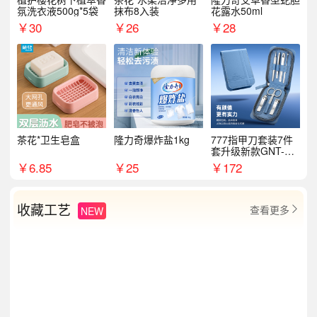
氛洗衣液500g*5袋
抹布8入装
花露水50ml
￥
30
￥
26
￥
28
茶花*卫生皂盒
隆力奇爆炸盐1kg
777指甲刀套装7件
套升级新款GNT-PM
072
￥
6.85
￥
25
￥
172
收藏工艺
查看更多
NEW
