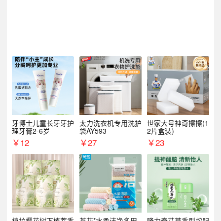
牙博士儿童长牙牙护
太力洗衣机专用洗护
世家大号神奇擦擦(1
理牙膏2-6岁
袋AY593
2片盒装)
￥
12
￥
27
￥
23
植护樱花树下植萃香
茶花*水柔洁净多用
隆力奇艾草香型蛇胆