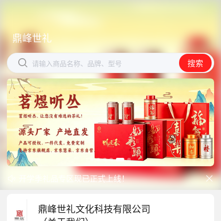
鼎峰世礼
鼎峰世礼


搜索
搜索
请输入商品名称、品牌、型号
请输入商品名称、品牌、型号
开学季礼品专区现已正式上线！
中秋礼品专区上线｜臻选团圆好礼


防暑降温一站式配齐，企业福利更省心
鼎峰世礼文化科技有限公司