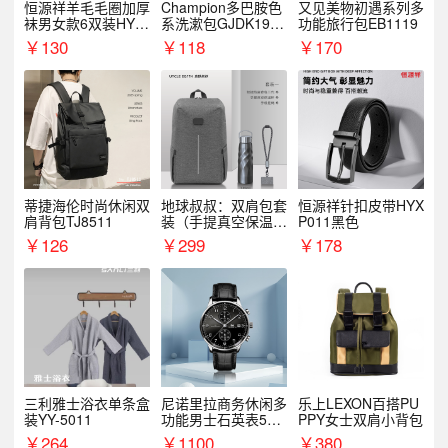
恒源祥羊毛毛圈加厚
Champion多巴胺色
又见美物初遇系列多
袜男女款6双装HYX
系洗漱包GJDK19R
功能旅行包EB1119
068WZ
1
￥
130
￥
118
￥
170
蒂捷海伦时尚休闲双
地球叔叔：双肩包套
恒源祥针扣皮带HYX
肩背包TJ8511
装（手提真空保温杯
P011黑色
+手机挂绳）
￥
126
￥
299
￥
178
三利雅士浴衣单条盒
尼诺里拉商务休闲多
乐上LEXON百搭PU
装YY-5011
功能男士石英表510
PPY女士双肩小背包
05
￥
264
￥
1100
￥
380