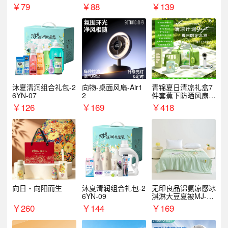
￥
79
￥
88
￥
139
沐夏清润组合礼包-2
向物-桌面风扇-Air1
青锦夏日清凉礼盒7
6YN-07
2
件套蕉下防晒风扇员
工福利端午伴手礼企
￥
126
￥
169
￥
418
业定制
向日・向阳而生
沐夏清润组合礼包-2
无印良品锦氨凉感冰
6YN-09
淇淋大豆夏被MJ-B2
025-0193
￥
260
￥
144
￥
169