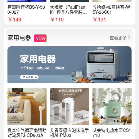
百事随行杯BS-Y-58
大嘴猴（PaulFran
五拾缘-如意快客-W
0-027
k）餐具八件套装HC
SY-26C01
T6007
￥
149
￥
110
￥
131
家用电器
查看更多
NEW

夏普空气循环扇强劲
艾青春感应泡沫洗手
艾美特电热水壶CS1
对流风PJ-CD603A
机AI-PM03
718