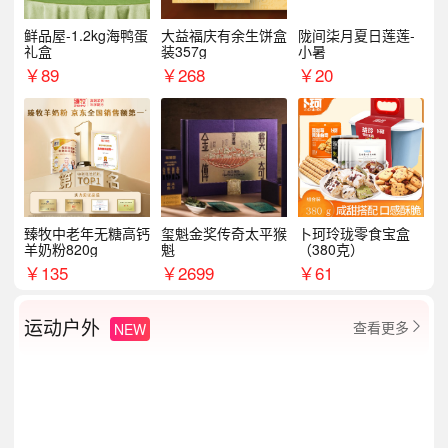
鲜品屋-1.2kg海鸭蛋
大益福庆有余生饼盒
陇间柒月夏日莲莲-
礼盒
装357g
小暑
￥
89
￥
268
￥
20
臻牧中老年无糖高钙
玺魁金奖传奇太平猴
卜珂玲珑零食宝盒
羊奶粉820g
魁
（380克）
￥
135
￥
2699
￥
61
运动户外
查看更多
NEW
