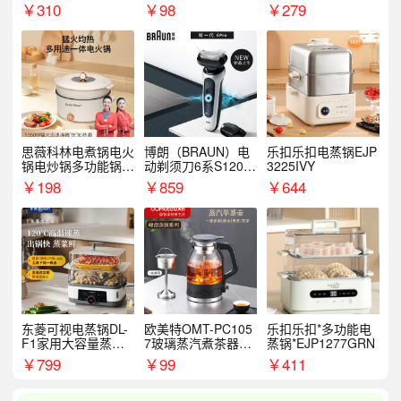
￥
310
￥
98
￥
279
思薇科林电煮锅电火
博朗（BRAUN）电
乐扣乐扣电蒸锅EJP
锅电炒锅多功能锅电
动剃须刀6系S1200
3225IVY
热锅泡面小电锅
S
￥
198
￥
859
￥
644
东菱可视电蒸锅DL-
欧美特OMT-PC105
乐扣乐扣*多功能电
F1家用大容量蒸炖
7玻璃蒸汽煮茶器黑
蒸锅*EJP1277GRN
锅
茶泡茶具茶壶花茶壶
￥
799
￥
99
￥
411