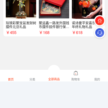
珐琅彩聚宝盆发财树
聚运鑫一路发外国钱
诺诗曼平安喜乐摆件
摆件元旦礼品
币摆件挂件银行保险
年终礼物礼品
商务礼
￥
455
￥
168
￥
618
全部商品
首页
分类
购物车
我的
微礼网技术支持