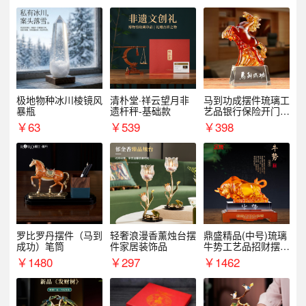
极地物种冰川棱镜风
清朴堂·祥云望月非
马到功成摆件琉璃工
暴瓶
遗杆秤-基础款
艺品银行保险开门红
周年庆典伴手礼表彰
￥
63
￥
539
￥
398
礼品
罗比罗丹摆件（马到
轻奢浪漫香薰烛台摆
鼎盛精品(中号)琉璃
成功）笔筒
件家居装饰品
牛势工艺品招财摆件
银行企业商务上市礼
￥
1480
￥
297
￥
1462
品