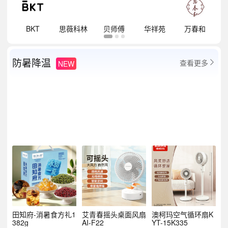
祥
BKT
思薇科林
贝师傅
华祥苑
万春和
防暑降温
查看更多
NEW

田知府-消暑食方礼1
艾青春摇头桌面风扇
澳柯玛空气循环扇K
382g
AI-F22
YT-15K335