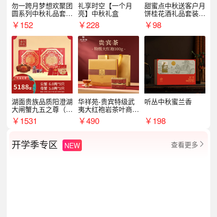
勿一跨月梦想欢聚团
礼享时空【一个月
甜蜜点中秋送客户月
圆系列中秋礼品套装
亮】中秋礼盒
饼桂花酒礼品套装D
企业送客户商务伴手
AL1377
￥
152
￥
228
￥
98
礼
湖面贵族品质阳澄湖
华祥苑-贵宾特级武
听丛中秋蜜兰香
大闸蟹九五之尊（卡
夷大红袍岩茶叶商务
券）5188型
礼盒中秋节送长辈1
￥
1531
￥
490
￥
198
00g
开学季专区
查看更多
NEW
