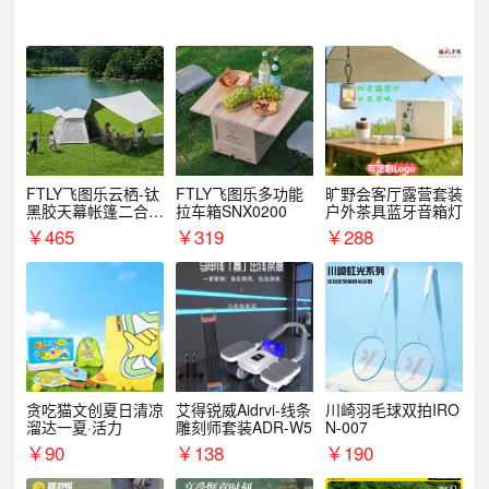
FTLY飞图乐云栖-钛
FTLY飞图乐多功能
旷野会客厅露营套装
黑胶天幕帐篷二合一
拉车箱SNX0200
户外茶具蓝牙音箱灯
TMTZ0201
￥
465
￥
319
￥
288
贪吃猫文创夏日清凉
艾得锐威Aidrvi-线条
川崎羽毛球双拍IRO
溜达一夏·活力
雕刻师套装ADR-W5
N-007
￥
90
￥
138
￥
190