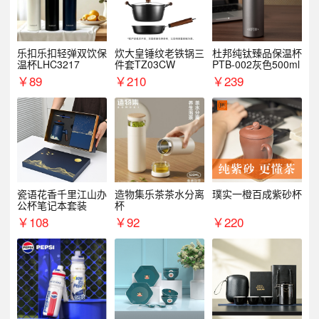
乐扣乐扣轻弹双饮保
炊大皇锤纹老铁锅三
杜邦纯钛臻品保温杯
温杯LHC3217
件套TZ03CW
PTB-002灰色500ml
￥
89
￥
210
￥
239
瓷语花香千里江山办
造物集乐茶茶水分离
璞实一橙百成紫砂杯
公杯笔记本套装
杯
￥
108
￥
92
￥
220