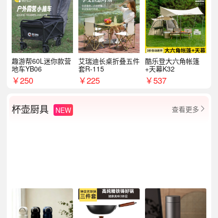
趣游帮60L迷你款营
艾瑞迪长桌折叠五件
酷乐登大六角帐篷
地车YB06
套R-115
+天幕K32
￥
250
￥
225
￥
537
杯壶厨具
查看更多
NEW
