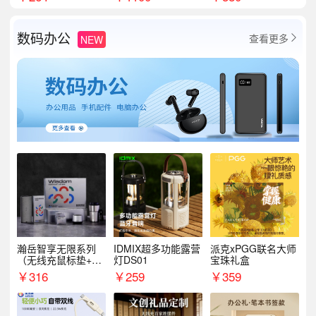
数码办公
查看更多
NEW

瀚岳智享无限系列
IDMIX超多功能露营
派克xPGG联名大师
（无线充鼠标垫+飞
灯DS01
宝珠礼盒
利浦音响+乐扣咖啡
￥
316
￥
259
￥
359
杯）