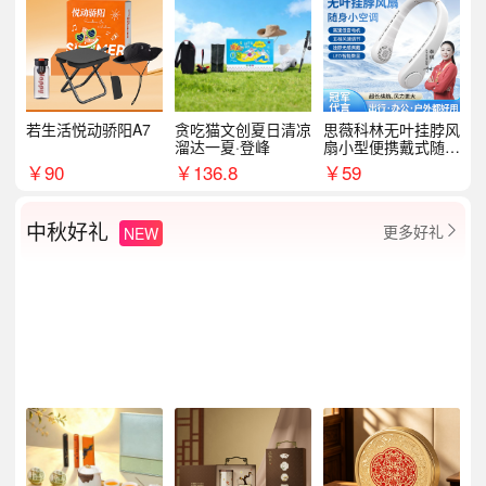
若生活悦动骄阳A7
贪吃猫文创夏日清凉
思薇科林无叶挂脖风
溜达一夏·登峰
扇小型便携戴式随身
挂脖子降温神器
￥
90
￥
136.8
￥
59
中秋好礼
更多好礼
NEW
