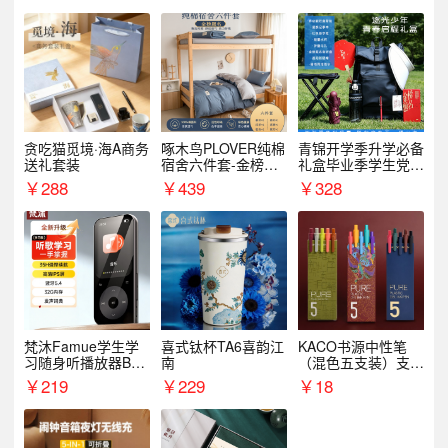
贪吃猫觅境·海A商务
啄木鸟PLOVER纯棉
青锦开学季升学必备
送礼套装
宿舍六件套-金榜题
礼盒毕业季学生党户
名
外出行备考装备礼品
￥
288
￥
439
￥
328
梵沐Famue学生学
喜式钛杯TA6喜韵江
KACO书源中性笔
习随身听播放器BL1
南
（混色五支装）支持
5（64G）
logo定制
￥
219
￥
229
￥
18