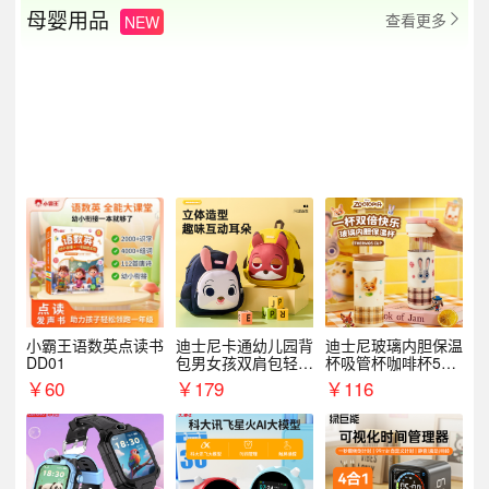
母婴用品
查看更多
NEW

小霸王语数英点读书
迪士尼卡通幼儿园背
迪士尼玻璃内胆保温
DD01
包男女孩双肩包轻便
杯吸管杯咖啡杯530
可爱小背包B20107
MLH15135
￥
60
￥
179
￥
116