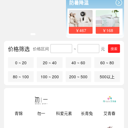
防暑降温
￥467
￥168
价格筛选
价格区间
~
元
搜索
0 ~ 20
20 ~ 40
40 ~ 60
60 ~ 80
80 ~ 100
100 ~ 200
200 ~ 500
500以上
明
青锦
勿一
科爱元素
长青兔
艾青春