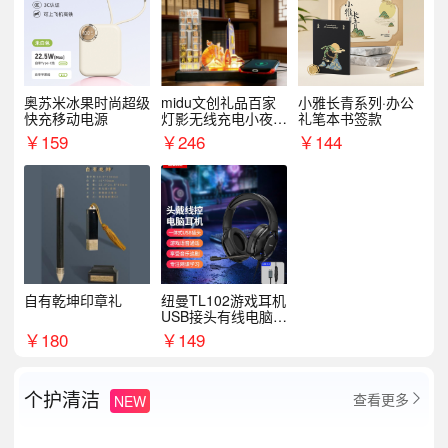
奥苏米冰果时尚超级
midu文创礼品百家
小雅长青系列·办公
快充移动电源
灯影无线充电小夜灯
礼笔本书签款
纪念礼品定制
￥
159
￥
246
￥
144
自有乾坤印章礼
纽曼TL102游戏耳机
USB接头有线电脑耳
机耳麦
￥
180
￥
149
个护清洁
查看更多
NEW
