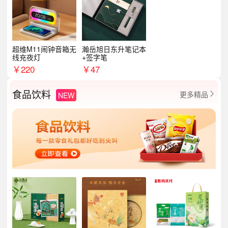
超维M11闹钟音箱无
瀚岳旭日东升笔记本
线充夜灯
+签字笔
￥
220
￥
47
食品饮料
更多精品
NEW
