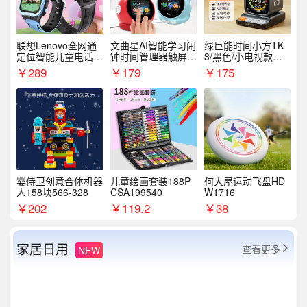
联想Lenovo全网通
文曲星AI智能学习闹
绿巨能时间小方TK
定位智能儿童电话手
钟时间管理器触屏N
3/黑色/小电视款【T
表A1
1pro
K3】
￥
289
￥
179
￥
175
婴侍卫创意合体机器
儿童绘画套装188P
何大屋运动飞盘HD
人158块566-328
CSA199540
W1716
￥
202
￥
119.2
￥
38
家居日用
查看更多
NEW
