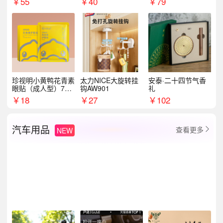
￥
55
￥
40
￥
79
珍视明小黄鸭花青素
太力NICE大旋转挂
安泰·二十四节气香
眼贴（成人型）7对/
钩AW901
礼
盒
￥
18
￥
27
￥
102
汽车用品
查看更多
NEW
