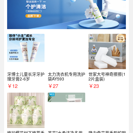
牙博士儿童长牙牙护
太力洗衣机专用洗护
世家大号神奇擦擦(1
理牙膏2-6岁
袋AY593
2片盒装)
￥
12
￥
27
￥
23
植护樱花树下植萃香
茶花*水柔洁净多用
隆力奇艾草香型蛇胆