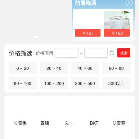
防暑降温
￥467
￥168
价格筛选
价格区间
~
元
搜索
0 ~ 20
20 ~ 40
40 ~ 60
60 ~ 80
80 ~ 100
100 ~ 200
200 ~ 500
500以上
明
长青兔
青锦
勿一
BKT
艾青春