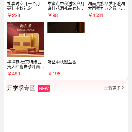
礼享时空【一个月
甜蜜点中秋送客户月
湖面贵族品质阳澄湖
亮】中秋礼盒
饼桂花酒礼品套装D
大闸蟹九五之尊（卡
AL1377
券）5188型
￥
228
￥
98
￥
1531
华祥苑-贵宾特级武
听丛中秋蜜兰香
夷大红袍岩茶叶商务
礼盒中秋节送长辈1
￥
490
￥
198
00g
开学季专区
查看更多
NEW
