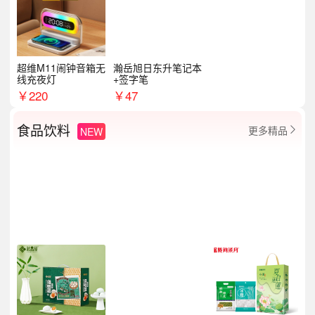
超维M11闹钟音箱无
瀚岳旭日东升笔记本
线充夜灯
+签字笔
￥
220
￥
47
食品饮料
更多精品
NEW
