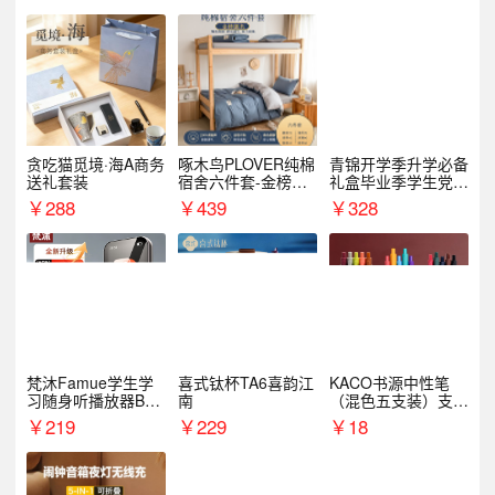
贪吃猫觅境·海A商务
啄木鸟PLOVER纯棉
青锦开学季升学必备
送礼套装
宿舍六件套-金榜题
礼盒毕业季学生党户
名
外出行备考装备礼品
￥
288
￥
439
￥
328
梵沐Famue学生学
喜式钛杯TA6喜韵江
KACO书源中性笔
习随身听播放器BL1
南
（混色五支装）支持
5（64G）
logo定制
￥
219
￥
229
￥
18