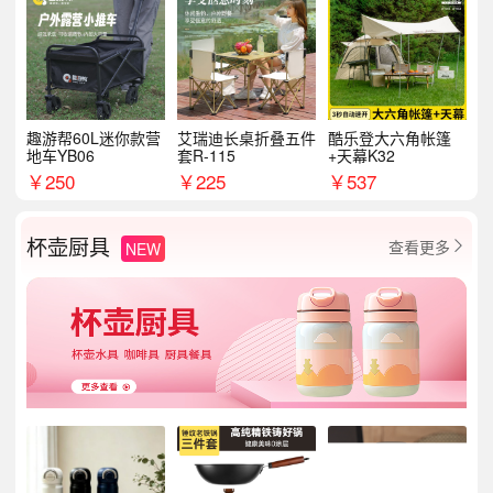
趣游帮60L迷你款营
艾瑞迪长桌折叠五件
酷乐登大六角帐篷
地车YB06
套R-115
+天幕K32
￥
250
￥
225
￥
537
杯壶厨具
查看更多
NEW
