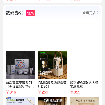
数码办公
查看更多
NEW

瀚岳智享无限系列
IDMIX超多功能露营
派克xPGG联名大师
（无线充鼠标垫+飞
灯DS01
宝珠礼盒
利浦音响+乐扣咖啡
￥
316
￥
259
￥
359
杯）