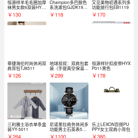
恒源祥羊毛毛圈加厚
Champion多巴胺色
又见美物初遇系列多
袜男女款6双装HYX
系洗漱包GJDK19R
功能旅行包EB1119
068WZ
1
￥
130
￥
118
￥
170
蒂捷海伦时尚休闲双
地球叔叔：双肩包套
恒源祥针扣皮带HYX
肩背包TJ8511
装（手提真空保温杯
P011黑色
+手机挂绳）
￥
126
￥
299
￥
178
三利雅士浴衣单条盒
尼诺里拉商务休闲多
乐上LEXON百搭PU
装YY-5011
功能男士石英表510
PPY女士双肩小背包
05
￥
264
￥
1100
￥
380