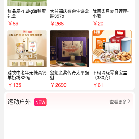
鲜品屋-1.2kg海鸭蛋
大益福庆有余生饼盒
陇间柒月夏日莲莲-
礼盒
装357g
小暑
￥
89
￥
268
￥
20
臻牧中老年无糖高钙
玺魁金奖传奇太平猴
卜珂玲珑零食宝盒
羊奶粉820g
魁
（380克）
￥
135
￥
2699
￥
61
运动户外
查看更多
NEW
