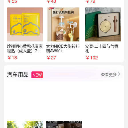
￥
55
￥
40
￥
79
珍视明小黄鸭花青素
太力NICE大旋转挂
安泰·二十四节气香
眼贴（成人型）7对/
钩AW901
礼
盒
￥
18
￥
27
￥
102
汽车用品
查看更多
NEW
