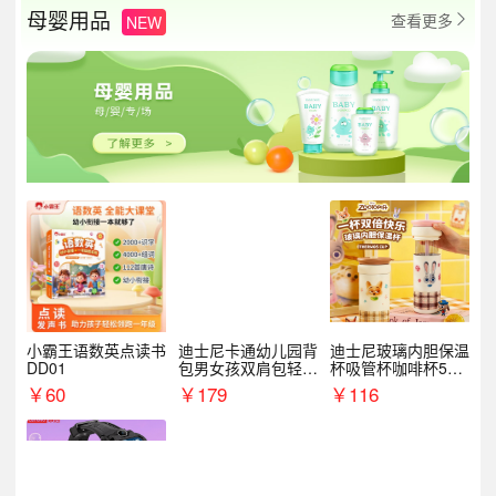
母婴用品
查看更多
NEW

小霸王语数英点读书
迪士尼卡通幼儿园背
迪士尼玻璃内胆保温
DD01
包男女孩双肩包轻便
杯吸管杯咖啡杯530
可爱小背包B20107
MLH15135
￥
60
￥
179
￥
116