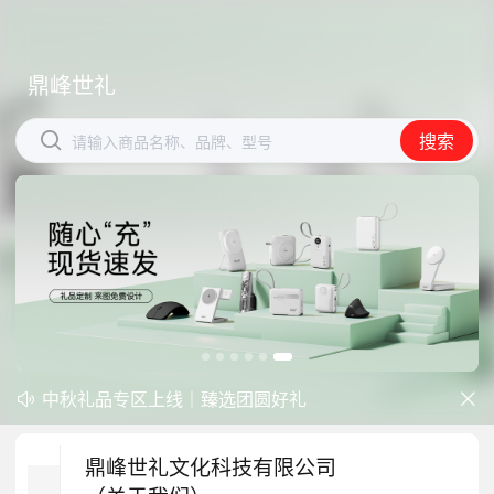
鼎峰世礼
鼎峰世礼


搜索
搜索
请输入商品名称、品牌、型号
请输入商品名称、品牌、型号
中秋礼品专区上线｜臻选团圆好礼
防暑降温一站式配齐，企业福利更省心


开学季礼品专区现已正式上线！
鼎峰世礼文化科技有限公司