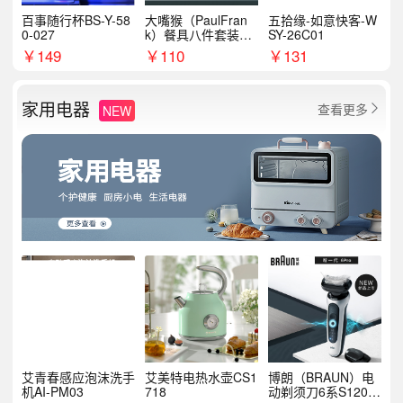
百事随行杯BS-Y-58
大嘴猴（PaulFran
五拾缘-如意快客-W
0-027
k）餐具八件套装HC
SY-26C01
T6007
￥
149
￥
110
￥
131
家用电器
查看更多
NEW

艾青春感应泡沫洗手
艾美特电热水壶CS1
博朗（BRAUN）电
机AI-PM03
718
动剃须刀6系S1200