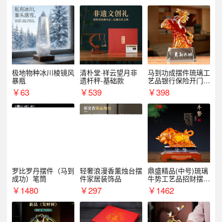
极地物种冰川棱镜风
清朴堂·祥云望月非
马到功成摆件琉璃工
暴瓶
遗杆秤-基础款
艺品银行保险开门红
周年庆典伴手礼表彰
￥
63
￥
539
￥
398
礼品
罗比罗丹摆件（马到
轻奢浪漫香薰烛台摆
鼎盛精品(中号)琉璃
成功）笔筒
件家居装饰品
牛势工艺品招财摆件
银行企业商务上市礼
￥
1480
￥
297
￥
1462
品