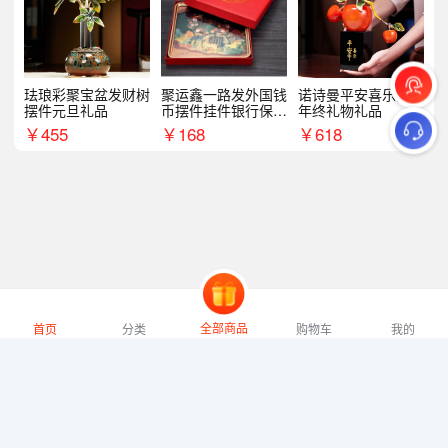
珐琅彩聚宝盆发财树
聚运鑫一路发外国钱
诺诗曼平安喜乐摆件
摆件元旦礼品
币摆件挂件银行保险
年终礼物礼品
商务礼
￥
455
￥
168
￥
618
全部商品
首页
分类
购物车
我的
微礼网技术支持