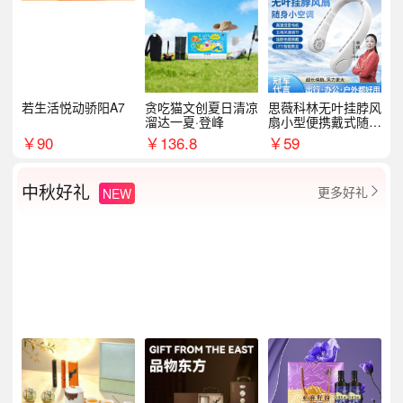
若生活悦动骄阳A7
贪吃猫文创夏日清凉
思薇科林无叶挂脖风
溜达一夏·登峰
扇小型便携戴式随身
挂脖子降温神器
￥
90
￥
136.8
￥
59
中秋好礼
更多好礼
NEW
