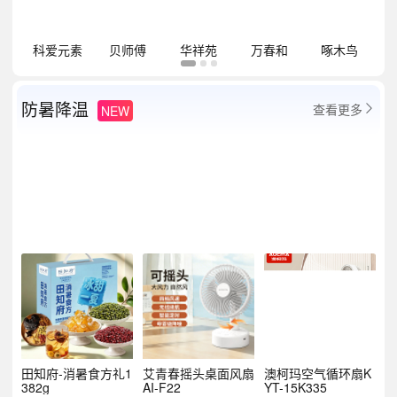
祥
科爱元素
贝师傅
华祥苑
万春和
啄木鸟
防暑降温
查看更多
NEW

田知府-消暑食方礼1
艾青春摇头桌面风扇
澳柯玛空气循环扇K
382g
AI-F22
YT-15K335