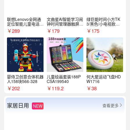
联想Lenovo全网通
文曲星AI智能学习闹
绿巨能时间小方TK
定位智能儿童电话手
钟时间管理器触屏N
3/黑色/小电视款【T
表A1
1pro
K3】
￥
289
￥
179
￥
175
婴侍卫创意合体机器
儿童绘画套装188P
何大屋运动飞盘HD
人158块566-328
CSA199540
W1716
￥
202
￥
119.2
￥
38
家居日用
查看更多
NEW
