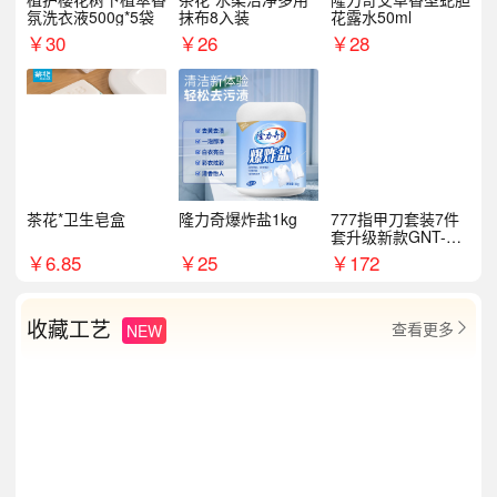
氛洗衣液500g*5袋
抹布8入装
花露水50ml
￥
30
￥
26
￥
28
茶花*卫生皂盒
隆力奇爆炸盐1kg
777指甲刀套装7件
套升级新款GNT-PM
072
￥
6.85
￥
25
￥
172
收藏工艺
查看更多
NEW
