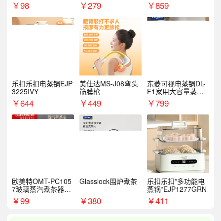
S
￥
98
￥
279
￥
859
乐扣乐扣电蒸锅EJP
美仕达MS-J08弯头
东菱可视电蒸锅DL-
3225IVY
筋膜枪
F1家用大容量蒸炖
锅
￥
644
￥
449
￥
799
欧美特OMT-PC105
Glasslock围炉煮茶
乐扣乐扣*多功能电
7玻璃蒸汽煮茶器黑
蒸锅*EJP1277GRN
茶泡茶具茶壶花茶壶
￥
99
￥
380
￥
411