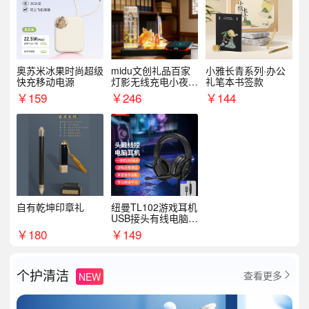
奥苏米冰果时尚超级
midu文创礼品百家
小雅长青系列·办公
快充移动电源
灯影无线充电小夜灯
礼笔本书签款
纪念礼品定制
￥
159
￥
246
￥
144
自有乾坤印章礼
纽曼TL102游戏耳机
USB接头有线电脑耳
机耳麦
￥
180
￥
149
个护清洁
查看更多
NEW
