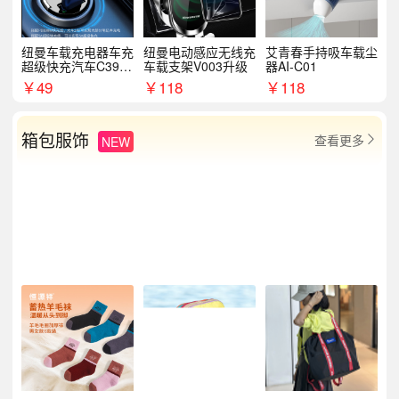
纽曼车载充电器车充
纽曼电动感应无线充
艾青春手持吸车载尘
超级快充汽车C39提
车载支架V003升级
器AI-C01
手拉环
￥
49
￥
118
￥
118
箱包服饰
查看更多
NEW
