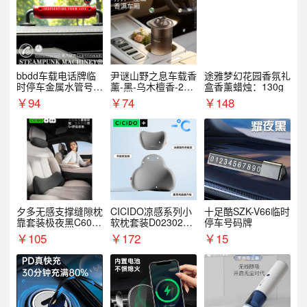
bbdd车载电话牌临
尹谜山野之息车载香
途雅梦幻花园香氛礼
时停车金属水管号码
薰-黑-乌木檀香-200
盒香薰蜡烛：130g
牌可隐藏创意趣味
g
￥
94
￥
74
￥
148
夕多无感支撑缝隙枕
CICIDO凉感系列小
十足酷SZK-V66临时
靠套装极夜黑C6003
软枕套装D023021+
停车号码牌
+C6004
D033031
￥
105
￥
172
￥
15