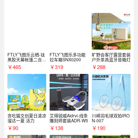
FTLY飞图乐云栖-钛
FTLY飞图乐多功能
旷野会客厅露营套装
黑胶天幕帐篷二合一
拉车箱SNX0200
户外茶具蓝牙音箱灯
TMTZ0201
￥
465
￥
319
￥
288
贪吃猫文创夏日清凉
艾得锐威Aidrvi-线条
川崎羽毛球双拍IRO
溜达一夏·活力
雕刻师套装ADR-W5
N-007
￥
90
￥
138
￥
190