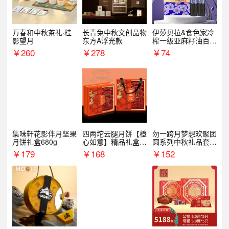
万春和中秋茶礼·桂
长青兔中秋文创品物
伊莎贝拉&食色家冷
影望月
东方A浮光款
榨一级亚麻籽油百紫
千红500ml*2礼盒
￥
260
￥
278
￥
74
集味轩花影伴月坚果
四两坨云腿月饼【橙
勿一跨月梦想欢聚团
月饼礼盒680g
心如意】精品礼盒4
圆系列中秋礼品套装
50g/盒
企业送客户商务伴手
￥
179
￥
168
￥
152
礼