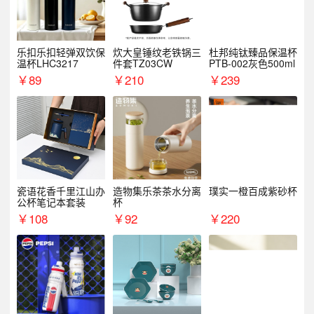
乐扣乐扣轻弹双饮保
炊大皇锤纹老铁锅三
杜邦纯钛臻品保温杯
温杯LHC3217
件套TZ03CW
PTB-002灰色500ml
￥
89
￥
210
￥
239
瓷语花香千里江山办
造物集乐茶茶水分离
璞实一橙百成紫砂杯
公杯笔记本套装
杯
￥
108
￥
92
￥
220