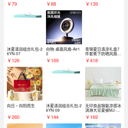
￥
79
￥
88
￥
139
沐夏清润组合礼包-2
向物-桌面风扇-Air1
青锦夏日清凉礼盒7
6YN-07
2
件套蕉下防晒风扇员
工福利端午伴手礼企
￥
126
￥
169
￥
418
业定制
向日・向阳而生
沐夏清润组合礼包-2
无印良品锦氨凉感冰
6YN-09
淇淋大豆夏被MJ-B2
025-0193
￥
260
￥
144
￥
169