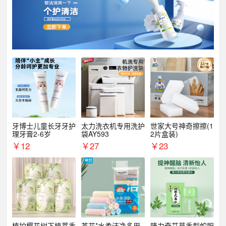
牙博士儿童长牙牙护
太力洗衣机专用洗护
世家大号神奇擦擦(1
理牙膏2-6岁
袋AY593
2片盒装)
￥
12
￥
27
￥
23
植护樱花树下植萃香
茶花*水柔洁净多用
隆力奇艾草香型蛇胆