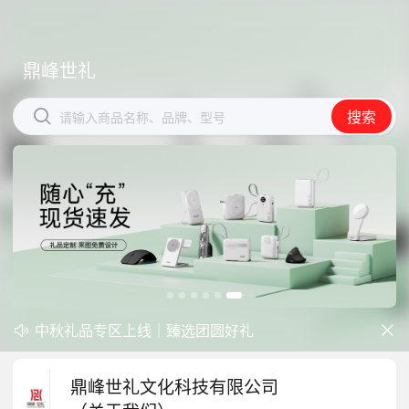
鼎峰世礼
鼎峰世礼


搜索
搜索
请输入商品名称、品牌、型号
请输入商品名称、品牌、型号
中秋礼品专区上线｜臻选团圆好礼


防暑降温一站式配齐，企业福利更省心
开学季礼品专区现已正式上线！
鼎峰世礼文化科技有限公司