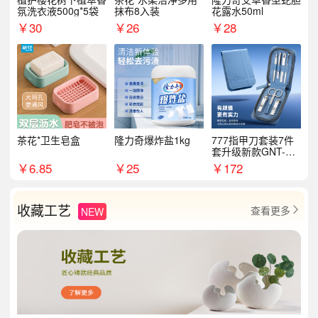
氛洗衣液500g*5袋
抹布8入装
花露水50ml
￥
30
￥
26
￥
28
茶花*卫生皂盒
隆力奇爆炸盐1kg
777指甲刀套装7件
套升级新款GNT-PM
072
￥
6.85
￥
25
￥
172
收藏工艺
查看更多
NEW
