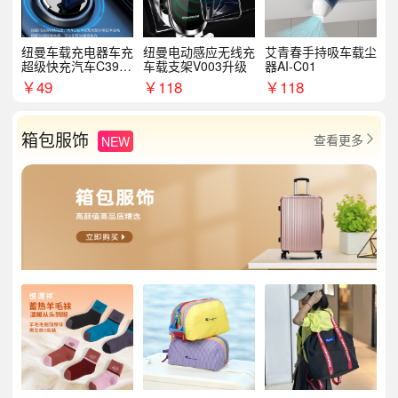
纽曼车载充电器车充
纽曼电动感应无线充
艾青春手持吸车载尘
超级快充汽车C39提
车载支架V003升级
器AI-C01
手拉环
￥
49
￥
118
￥
118
箱包服饰
查看更多
NEW
