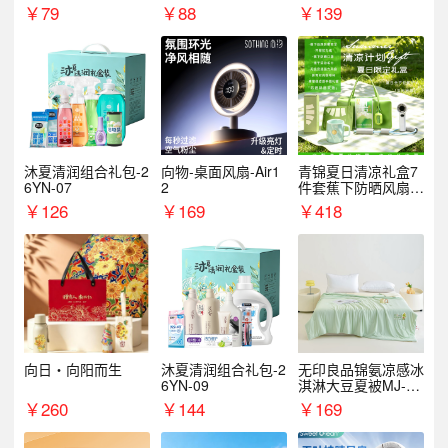
￥
79
￥
88
￥
139
沐夏清润组合礼包-2
向物-桌面风扇-Air1
青锦夏日清凉礼盒7
6YN-07
2
件套蕉下防晒风扇员
工福利端午伴手礼企
￥
126
￥
169
￥
418
业定制
向日・向阳而生
沐夏清润组合礼包-2
无印良品锦氨凉感冰
6YN-09
淇淋大豆夏被MJ-B2
025-0193
￥
260
￥
144
￥
169