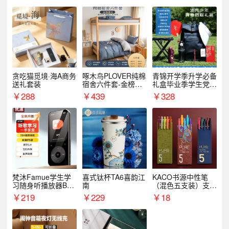
贪吃猫觅境·海A商务
啄木鸟PLOVER纯棉
青锦开学季升学必备
送礼套装
宿舍六件套-金榜题
礼盒毕业季学生党户
名
外出行备考装备礼品
￥
288
￥
439
￥
328
梵沐Famue学生学
喜式钛杯TA6喜韵江
KACO书源中性笔
习随身听播放器BL1
南
（混色五支装）支持
5（64G）
logo定制
￥
219
￥
229
￥
18