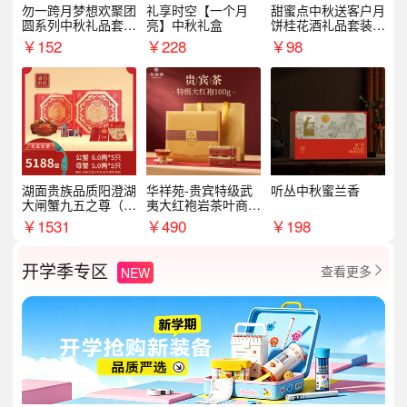
勿一跨月梦想欢聚团
礼享时空【一个月
甜蜜点中秋送客户月
圆系列中秋礼品套装
亮】中秋礼盒
饼桂花酒礼品套装D
企业送客户商务伴手
AL1377
￥
152
￥
228
￥
98
礼
湖面贵族品质阳澄湖
华祥苑-贵宾特级武
听丛中秋蜜兰香
大闸蟹九五之尊（卡
夷大红袍岩茶叶商务
券）5188型
礼盒中秋节送长辈1
￥
1531
￥
490
￥
198
00g
开学季专区
查看更多
NEW
