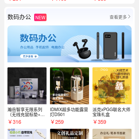
数码办公
查看更多
NEW

瀚岳智享无限系列
IDMIX超多功能露营
派克xPGG联名大师
（无线充鼠标垫+飞
灯DS01
宝珠礼盒
利浦音响+乐扣咖啡
￥
316
￥
259
￥
359
杯）