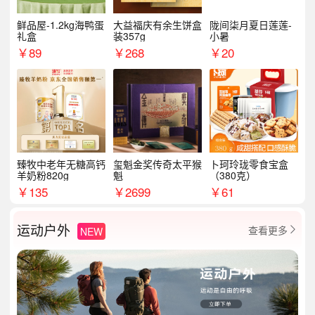
鲜品屋-1.2kg海鸭蛋
大益福庆有余生饼盒
陇间柒月夏日莲莲-
礼盒
装357g
小暑
￥
89
￥
268
￥
20
臻牧中老年无糖高钙
玺魁金奖传奇太平猴
卜珂玲珑零食宝盒
羊奶粉820g
魁
（380克）
￥
135
￥
2699
￥
61
运动户外
查看更多
NEW
