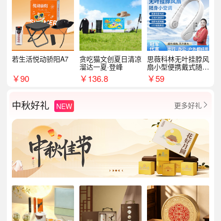
若生活悦动骄阳A7
贪吃猫文创夏日清凉
思薇科林无叶挂脖风
溜达一夏·登峰
扇小型便携戴式随身
挂脖子降温神器
￥
90
￥
136.8
￥
59
中秋好礼
更多好礼
NEW
