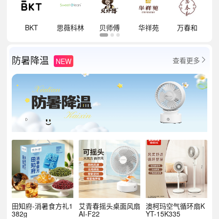
祥
BKT
思薇科林
贝师傅
华祥苑
万春和
防暑降温
查看更多
NEW

田知府-消暑食方礼1
艾青春摇头桌面风扇
澳柯玛空气循环扇K
382g
AI-F22
YT-15K335