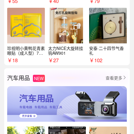
￥
55
￥
40
￥
79
珍视明小黄鸭花青素
太力NICE大旋转挂
安泰·二十四节气香
眼贴（成人型）7对/
钩AW901
礼
盒
￥
18
￥
27
￥
102
汽车用品
查看更多
NEW
