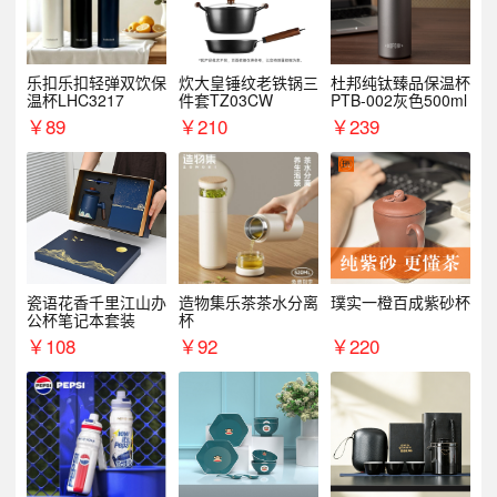
乐扣乐扣轻弹双饮保
炊大皇锤纹老铁锅三
杜邦纯钛臻品保温杯
温杯LHC3217
件套TZ03CW
PTB-002灰色500ml
￥
89
￥
210
￥
239
瓷语花香千里江山办
造物集乐茶茶水分离
璞实一橙百成紫砂杯
公杯笔记本套装
杯
￥
108
￥
92
￥
220