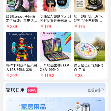
联想Lenovo全网通
文曲星AI智能学习闹
绿巨能时间小方TK
定位智能儿童电话手
钟时间管理器触屏N
3/黑色/小电视款【T
表A1
1pro
K3】
￥
289
￥
179
￥
175
婴侍卫创意合体机器
儿童绘画套装188P
何大屋运动飞盘HD
人158块566-328
CSA199540
W1716
￥
202
￥
119.2
￥
38
家居日用
查看更多
NEW
