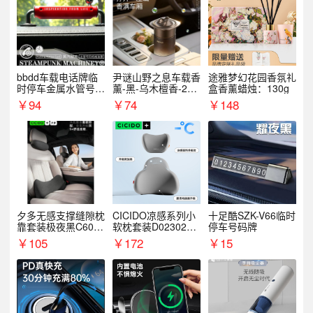
bbdd车载电话牌临
尹谜山野之息车载香
途雅梦幻花园香氛礼
时停车金属水管号码
薰-黑-乌木檀香-200
盒香薰蜡烛：130g
牌可隐藏创意趣味
g
￥
94
￥
74
￥
148
夕多无感支撑缝隙枕
CICIDO凉感系列小
十足酷SZK-V66临时
靠套装极夜黑C6003
软枕套装D023021+
停车号码牌
+C6004
D033031
￥
105
￥
172
￥
15