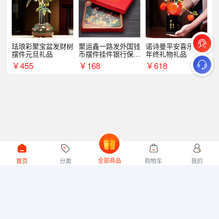
珐琅彩聚宝盆发财树
聚运鑫一路发外国钱
诺诗曼平安喜乐摆件
摆件元旦礼品
币摆件挂件银行保险
年终礼物礼品
商务礼
￥
455
￥
168
￥
618
全部商品
首页
分类
购物车
我的
微礼网技术支持