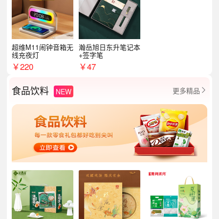
超维M11闹钟音箱无
瀚岳旭日东升笔记本
线充夜灯
+签字笔
￥
220
￥
47
食品饮料
更多精品
NEW
