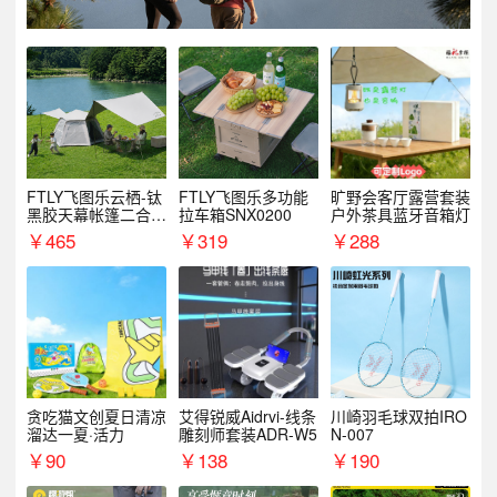
FTLY飞图乐云栖-钛
FTLY飞图乐多功能
旷野会客厅露营套装
黑胶天幕帐篷二合一
拉车箱SNX0200
户外茶具蓝牙音箱灯
TMTZ0201
￥
465
￥
319
￥
288
贪吃猫文创夏日清凉
艾得锐威Aidrvi-线条
川崎羽毛球双拍IRO
溜达一夏·活力
雕刻师套装ADR-W5
N-007
￥
90
￥
138
￥
190