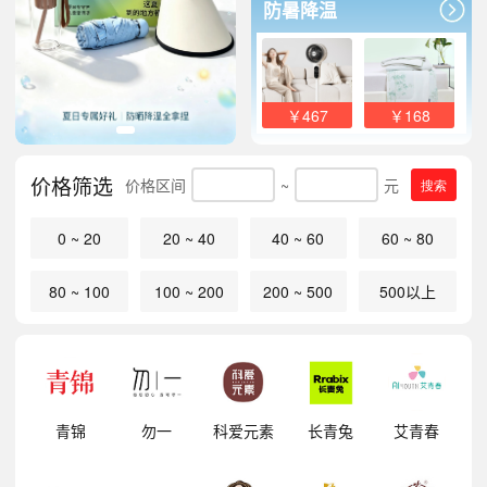
防暑降温
￥467
￥168
价格筛选
价格区间
~
元
搜索
0 ~ 20
20 ~ 40
40 ~ 60
60 ~ 80
80 ~ 100
100 ~ 200
200 ~ 500
500以上
明
青锦
勿一
科爱元素
长青兔
艾青春