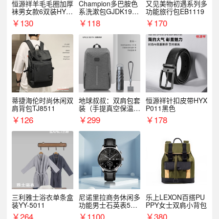
恒源祥羊毛毛圈加厚
Champion多巴胺色
又见美物初遇系列多
袜男女款6双装HYX
系洗漱包GJDK19R
功能旅行包EB1119
068WZ
1
￥
130
￥
118
￥
170
蒂捷海伦时尚休闲双
地球叔叔：双肩包套
恒源祥针扣皮带HYX
肩背包TJ8511
装（手提真空保温杯
P011黑色
+手机挂绳）
￥
126
￥
299
￥
178
三利雅士浴衣单条盒
尼诺里拉商务休闲多
乐上LEXON百搭PU
装YY-5011
功能男士石英表510
PPY女士双肩小背包
05
￥
264
￥
1100
￥
380