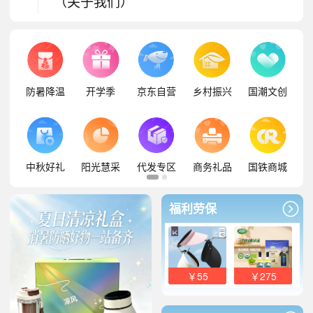
（关于我们）
防暑降温
开学季
京东自营
乡村振兴
国潮文创
中秋好礼
阳光慧采
代发专区
商务礼品
国铁商城
福利劳保
￥55
￥275