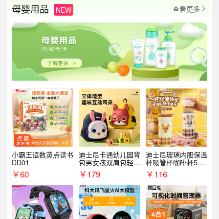
母婴用品
查看更多
NEW

小霸王语数英点读书
迪士尼卡通幼儿园背
迪士尼玻璃内胆保温
DD01
包男女孩双肩包轻便
杯吸管杯咖啡杯530
可爱小背包B20107
MLH15135
￥
60
￥
179
￥
116