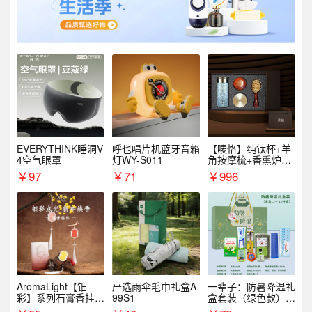
EVERYTHINK睡洞V
呼也唱片机蓝牙音箱
【唛恪】纯钛杯+羊
4空气眼罩
灯WY-S011
角按摩梳+香熏炉
+气垫梳
￥
97
￥
71
￥
996
AromaLight【钿
严选雨伞毛巾礼盒A
一辈子：防暑降温礼
彩】系列石膏香挂
99S1
盒套装（绿色款）支
（代发香味随机）
持自由搭配