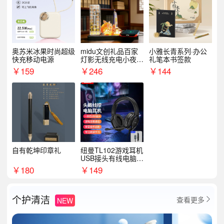
奥苏米冰果时尚超级
midu文创礼品百家
小雅长青系列·办公
快充移动电源
灯影无线充电小夜灯
礼笔本书签款
纪念礼品定制
￥
159
￥
246
￥
144
自有乾坤印章礼
纽曼TL102游戏耳机
USB接头有线电脑耳
机耳麦
￥
180
￥
149
个护清洁
查看更多
NEW
