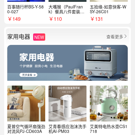
百事随行杯BS-Y-58
大嘴猴（PaulFran
五拾缘-如意快客-W
0-027
k）餐具八件套装HC
SY-26C01
T6007
￥
149
￥
110
￥
131
家用电器
查看更多
NEW

夏普空气循环扇强劲
艾青春感应泡沫洗手
艾美特电热水壶CS1
对流风PJ-CD603A
机AI-PM03
718