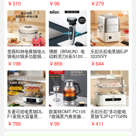
￥
310
￥
98
￥
279
思薇科林电煮锅电火
博朗（BRAUN）电
乐扣乐扣电蒸锅EJP
锅电炒锅多功能锅电
动剃须刀6系S1200
3225IVY
热锅泡面小电锅
S
￥
198
￥
859
￥
644
东菱可视电蒸锅DL-
欧美特OMT-PC105
乐扣乐扣*多功能电
F1家用大容量蒸炖
7玻璃蒸汽煮茶器黑
蒸锅*EJP1277GRN
锅
茶泡茶具茶壶花茶壶
￥
799
￥
99
￥
411