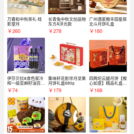
万春和中秋茶礼·桂
长青兔中秋文创品物
广州酒家粮丰园星辰
影望月
东方A浮光款
北斗月饼礼盒
￥
260
￥
278
￥
180
伊莎贝拉&食色家冷
集味轩花影伴月坚果
四两坨云腿月饼【橙
榨一级亚麻籽油百紫
月饼礼盒680g
心如意】精品礼盒4
千红500ml*2礼盒
50g/盒
￥
74
￥
179
￥
168