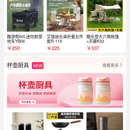
趣游帮60L迷你款营
艾瑞迪长桌折叠五件
酷乐登大六角帐篷
地车YB06
套R-115
+天幕K32
￥
250
￥
225
￥
537
杯壶厨具
查看更多
NEW
