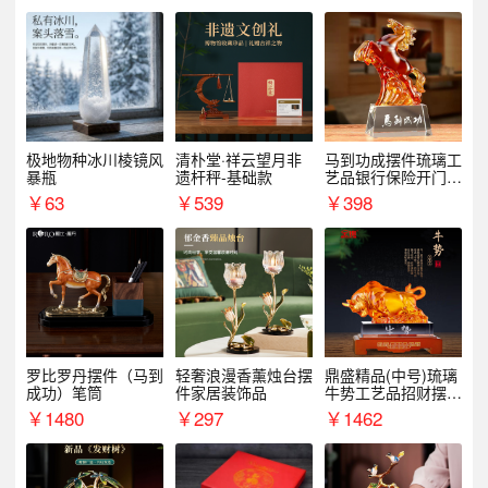
极地物种冰川棱镜风
清朴堂·祥云望月非
马到功成摆件琉璃工
暴瓶
遗杆秤-基础款
艺品银行保险开门红
周年庆典伴手礼表彰
￥
63
￥
539
￥
398
礼品
罗比罗丹摆件（马到
轻奢浪漫香薰烛台摆
鼎盛精品(中号)琉璃
成功）笔筒
件家居装饰品
牛势工艺品招财摆件
银行企业商务上市礼
￥
1480
￥
297
￥
1462
品