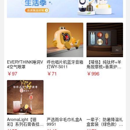
EVERYTHINK睡洞V
呼也唱片机蓝牙音箱
【唛恪】纯钛杯+羊
4空气眼罩
灯WY-S011
角按摩梳+香熏炉
+气垫梳
￥
97
￥
71
￥
996
AromaLight【钿
严选雨伞毛巾礼盒A
一辈子：防暑降温礼
彩】系列石膏香挂
99S1
盒套装（绿色款）支
（代发香味随机）
持自由搭配