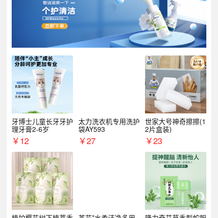
牙博士儿童长牙牙护
太力洗衣机专用洗护
世家大号神奇擦擦(1
理牙膏2-6岁
袋AY593
2片盒装)
￥
12
￥
27
￥
23
植护樱花树下植萃香
茶花*水柔洁净多用
隆力奇艾草香型蛇胆