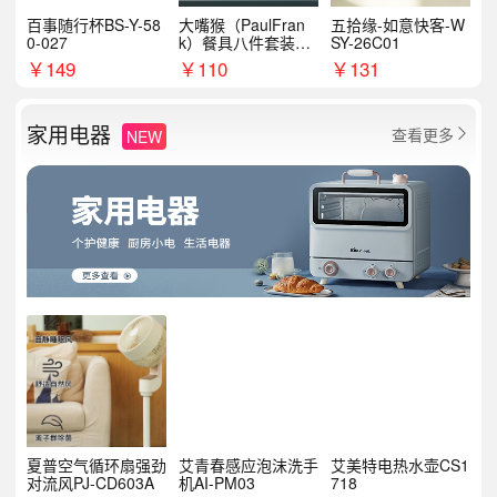
百事随行杯BS-Y-58
大嘴猴（PaulFran
五拾缘-如意快客-W
0-027
k）餐具八件套装HC
SY-26C01
T6007
￥
149
￥
110
￥
131
家用电器
查看更多
NEW

夏普空气循环扇强劲
艾青春感应泡沫洗手
艾美特电热水壶CS1
对流风PJ-CD603A
机AI-PM03
718