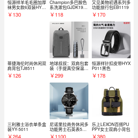
恒源祥羊毛毛圈加厚
Champion多巴胺色
又见美物初遇系列多
袜男女款6双装HYX
系洗漱包GJDK19R
功能旅行包EB1119
068WZ
1
￥
130
￥
118
￥
170
蒂捷海伦时尚休闲双
地球叔叔：双肩包套
恒源祥针扣皮带HYX
肩背包TJ8511
装（手提真空保温杯
P011黑色
+手机挂绳）
￥
126
￥
299
￥
178
三利雅士浴衣单条盒
尼诺里拉商务休闲多
乐上LEXON百搭PU
装YY-5011
功能男士石英表510
PPY女士双肩小背包
05
￥
264
￥
1100
￥
380