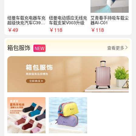
纽曼车载充电器车充
纽曼电动感应无线充
艾青春手持吸车载尘
超级快充汽车C39提
车载支架V003升级
器AI-C01
手拉环
￥
49
￥
118
￥
118
箱包服饰
查看更多
NEW
