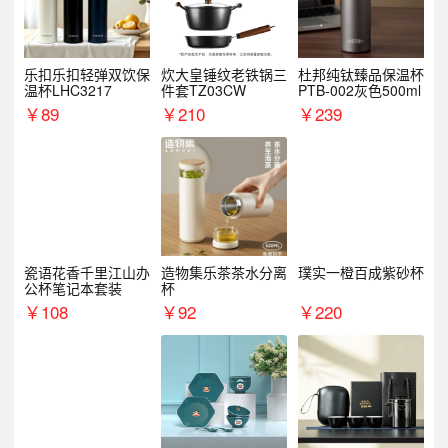
乐扣乐扣轻弹双饮保
炊大皇锤纹老铁锅三
杜邦纯钛臻品保温杯
温杯LHC3217
件套TZ03CW
PTB-002灰色500ml
￥
89
￥
210
￥
239
瓷语花香千里江山办
造物集乐茶茶水分离
璞实一橙百成紫砂杯
公杯笔记本套装
杯
￥
108
￥
92
￥
220