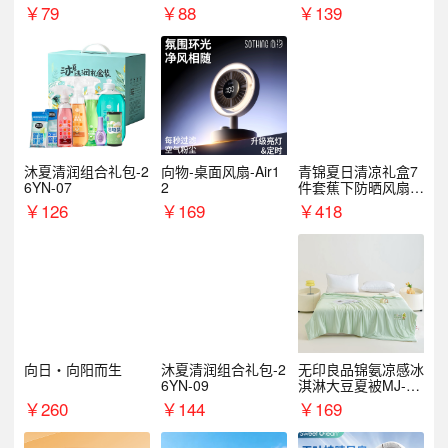
￥
79
￥
88
￥
139
沐夏清润组合礼包-2
向物-桌面风扇-Air1
青锦夏日清凉礼盒7
6YN-07
2
件套蕉下防晒风扇员
工福利端午伴手礼企
￥
126
￥
169
￥
418
业定制
向日・向阳而生
沐夏清润组合礼包-2
无印良品锦氨凉感冰
6YN-09
淇淋大豆夏被MJ-B2
025-0193
￥
260
￥
144
￥
169