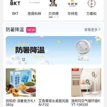
祥
BKT
思薇科林
贝师傅
华祥苑
万春和
防暑降温
查看更多
NEW

田知府-消暑食方礼1
艾青春摇头桌面风扇
澳柯玛空气循环扇K
382g
AI-F22
YT-15K335