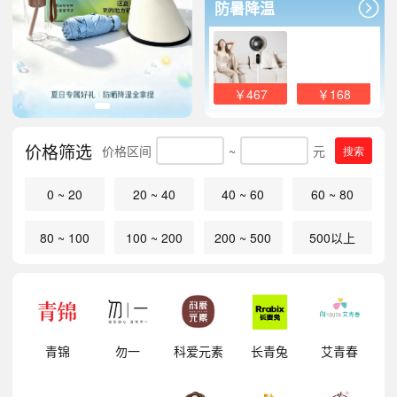
防暑降温
￥467
￥168
价格筛选
价格区间
~
元
搜索
0 ~ 20
20 ~ 40
40 ~ 60
60 ~ 80
80 ~ 100
100 ~ 200
200 ~ 500
500以上
明
青锦
勿一
科爱元素
长青兔
艾青春