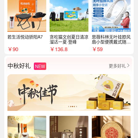
若生活悦动骄阳A7
贪吃猫文创夏日清凉
思薇科林无叶挂脖风
溜达一夏·登峰
扇小型便携戴式随身
挂脖子降温神器
￥
90
￥
136.8
￥
59
中秋好礼
更多好礼
NEW
