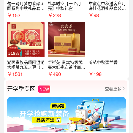
勿一跨月梦想欢聚团
礼享时空【一个月
甜蜜点中秋送客户月
圆系列中秋礼品套装
亮】中秋礼盒
饼桂花酒礼品套装D
企业送客户商务伴手
AL1377
￥
152
￥
228
￥
98
礼
湖面贵族品质阳澄湖
华祥苑-贵宾特级武
听丛中秋蜜兰香
大闸蟹九五之尊（卡
夷大红袍岩茶叶商务
券）5188型
礼盒中秋节送长辈1
￥
1531
￥
490
￥
198
00g
开学季专区
查看更多
NEW
