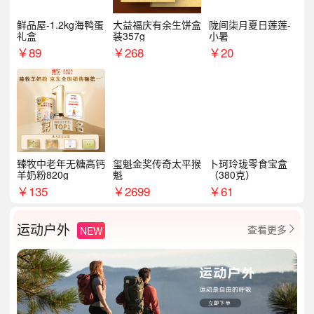
鲜品屋-1.2kg海鸭蛋
大益福庆有余生饼盒
陇间柒月夏日莲莲-
礼盒
装357g
小暑
￥
89
￥
268
￥
20
臻牧中老年无糖高钙
玺魁金奖传奇太平猴
卜珂玲珑零食宝盒
羊奶粉820g
魁
（380克）
￥
135
￥
2699
￥
61
运动户外
查看更多
NEW
