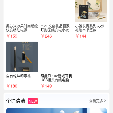
奥苏米冰果时尚超级
midu文创礼品百家
小雅长青系列·办公
快充移动电源
灯影无线充电小夜灯
礼笔本书签款
纪念礼品定制
￥
159
￥
246
￥
144
自有乾坤印章礼
纽曼TL102游戏耳机
USB接头有线电脑耳
机耳麦
￥
180
￥
149
个护清洁
查看更多
NEW
