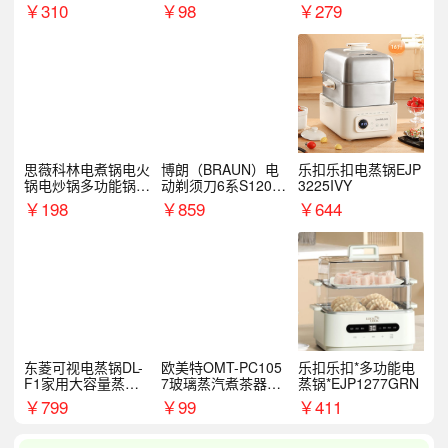
￥
310
￥
98
￥
279
思薇科林电煮锅电火
博朗（BRAUN）电
乐扣乐扣电蒸锅EJP
锅电炒锅多功能锅电
动剃须刀6系S1200
3225IVY
热锅泡面小电锅
S
￥
198
￥
859
￥
644
东菱可视电蒸锅DL-
欧美特OMT-PC105
乐扣乐扣*多功能电
F1家用大容量蒸炖
7玻璃蒸汽煮茶器黑
蒸锅*EJP1277GRN
锅
茶泡茶具茶壶花茶壶
￥
799
￥
99
￥
411