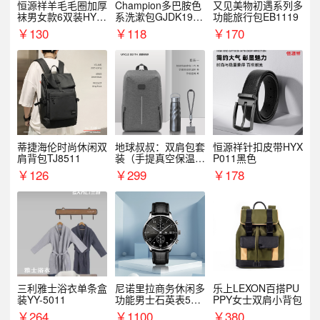
恒源祥羊毛毛圈加厚
Champion多巴胺色
又见美物初遇系列多
袜男女款6双装HYX
系洗漱包GJDK19R
功能旅行包EB1119
068WZ
1
￥
130
￥
118
￥
170
蒂捷海伦时尚休闲双
地球叔叔：双肩包套
恒源祥针扣皮带HYX
肩背包TJ8511
装（手提真空保温杯
P011黑色
+手机挂绳）
￥
126
￥
299
￥
178
三利雅士浴衣单条盒
尼诺里拉商务休闲多
乐上LEXON百搭PU
装YY-5011
功能男士石英表510
PPY女士双肩小背包
05
￥
264
￥
1100
￥
380