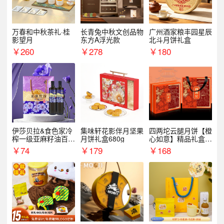
万春和中秋茶礼·桂
长青兔中秋文创品物
广州酒家粮丰园星辰
影望月
东方A浮光款
北斗月饼礼盒
￥
260
￥
278
￥
180
伊莎贝拉&食色家冷
集味轩花影伴月坚果
四两坨云腿月饼【橙
榨一级亚麻籽油百紫
月饼礼盒680g
心如意】精品礼盒4
千红500ml*2礼盒
50g/盒
￥
74
￥
179
￥
168