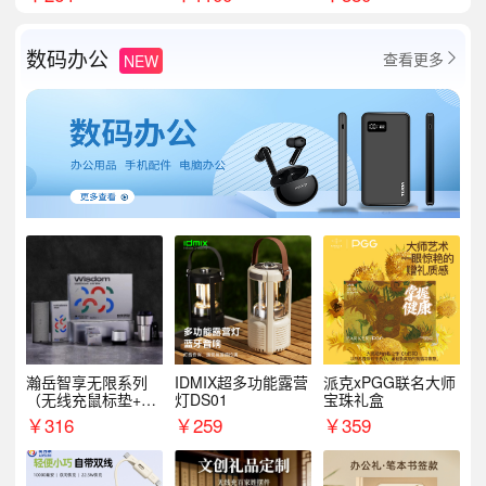
数码办公
查看更多
NEW

瀚岳智享无限系列
IDMIX超多功能露营
派克xPGG联名大师
（无线充鼠标垫+飞
灯DS01
宝珠礼盒
利浦音响+乐扣咖啡
￥
316
￥
259
￥
359
杯）