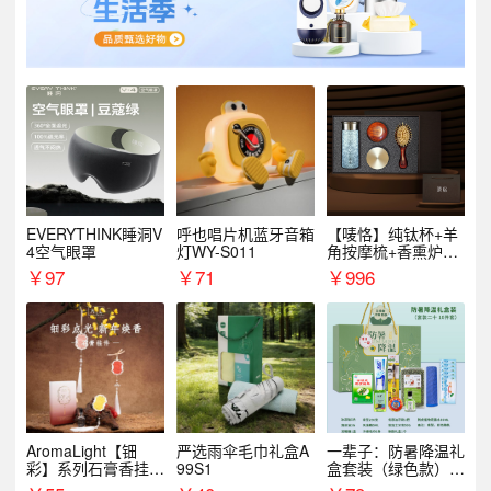
EVERYTHINK睡洞V
呼也唱片机蓝牙音箱
【唛恪】纯钛杯+羊
4空气眼罩
灯WY-S011
角按摩梳+香熏炉
+气垫梳
￥
97
￥
71
￥
996
AromaLight【钿
严选雨伞毛巾礼盒A
一辈子：防暑降温礼
彩】系列石膏香挂
99S1
盒套装（绿色款）支
（代发香味随机）
持自由搭配