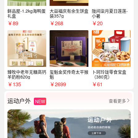
鲜品屋-1.2kg海鸭蛋
大益福庆有余生饼盒
陇间柒月夏日莲莲-
礼盒
装357g
小暑
￥
89
￥
268
￥
20
臻牧中老年无糖高钙
玺魁金奖传奇太平猴
卜珂玲珑零食宝盒
羊奶粉820g
魁
（380克）
￥
135
￥
2699
￥
61
运动户外
查看更多
NEW
