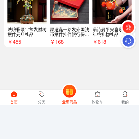
珐琅彩聚宝盆发财树
聚运鑫一路发外国钱
诺诗曼平安喜乐摆件
摆件元旦礼品
币摆件挂件银行保险
年终礼物礼品
商务礼
￥
455
￥
168
￥
618
全部商品
首页
分类
购物车
我的
微礼网技术支持