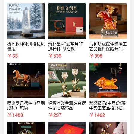
极地物种冰川棱镜风
清朴堂·祥云望月非
马到功成摆件琉璃工
暴瓶
遗杆秤-基础款
艺品银行保险开门红
周年庆典伴手礼表彰
￥
63
￥
539
￥
398
礼品
罗比罗丹摆件（马到
轻奢浪漫香薰烛台摆
鼎盛精品(中号)琉璃
成功）笔筒
件家居装饰品
牛势工艺品招财摆件
银行企业商务上市礼
￥
1480
￥
297
￥
1462
品