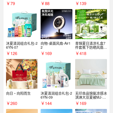
￥
79
￥
88
￥
139
沐夏清润组合礼包-2
向物-桌面风扇-Air1
青锦夏日清凉礼盒7
6YN-07
2
件套蕉下防晒风扇员
工福利端午伴手礼企
￥
126
￥
169
￥
418
业定制
向日・向阳而生
沐夏清润组合礼包-2
无印良品锦氨凉感冰
6YN-09
淇淋大豆夏被MJ-B2
025-0193
￥
260
￥
144
￥
169