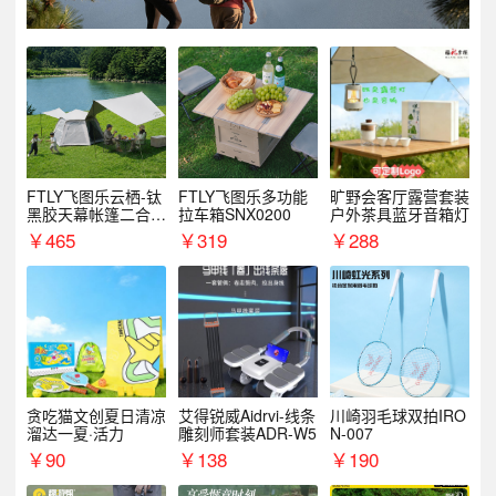
FTLY飞图乐云栖-钛
FTLY飞图乐多功能
旷野会客厅露营套装
黑胶天幕帐篷二合一
拉车箱SNX0200
户外茶具蓝牙音箱灯
TMTZ0201
￥
465
￥
319
￥
288
贪吃猫文创夏日清凉
艾得锐威Aidrvi-线条
川崎羽毛球双拍IRO
溜达一夏·活力
雕刻师套装ADR-W5
N-007
￥
90
￥
138
￥
190