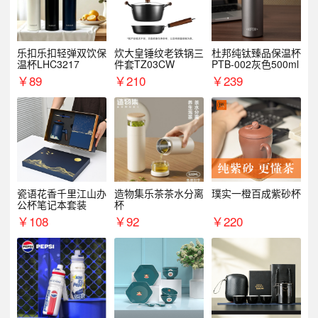
乐扣乐扣轻弹双饮保
炊大皇锤纹老铁锅三
杜邦纯钛臻品保温杯
温杯LHC3217
件套TZ03CW
PTB-002灰色500ml
￥
89
￥
210
￥
239
瓷语花香千里江山办
造物集乐茶茶水分离
璞实一橙百成紫砂杯
公杯笔记本套装
杯
￥
108
￥
92
￥
220