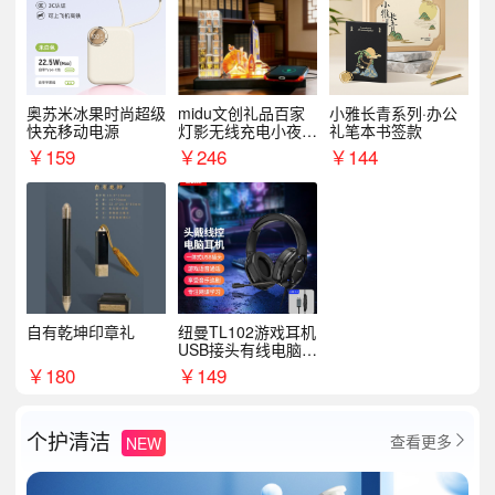
奥苏米冰果时尚超级
midu文创礼品百家
小雅长青系列·办公
快充移动电源
灯影无线充电小夜灯
礼笔本书签款
纪念礼品定制
￥
159
￥
246
￥
144
自有乾坤印章礼
纽曼TL102游戏耳机
USB接头有线电脑耳
机耳麦
￥
180
￥
149
个护清洁
查看更多
NEW
