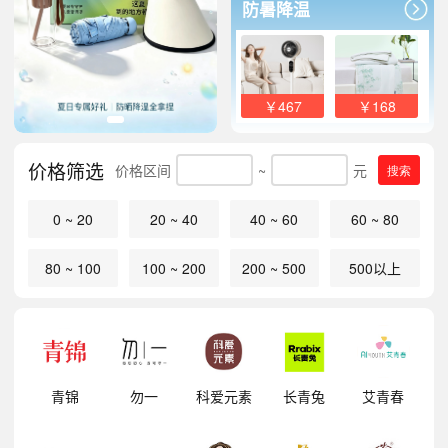
防暑降温
￥467
￥168
价格筛选
价格区间
~
元
搜索
0 ~ 20
20 ~ 40
40 ~ 60
60 ~ 80
80 ~ 100
100 ~ 200
200 ~ 500
500以上
明
青锦
勿一
科爱元素
长青兔
艾青春