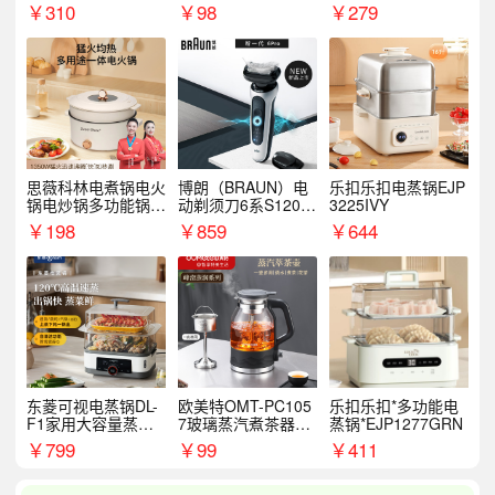
￥
310
￥
98
￥
279
思薇科林电煮锅电火
博朗（BRAUN）电
乐扣乐扣电蒸锅EJP
锅电炒锅多功能锅电
动剃须刀6系S1200
3225IVY
热锅泡面小电锅
S
￥
198
￥
859
￥
644
东菱可视电蒸锅DL-
欧美特OMT-PC105
乐扣乐扣*多功能电
F1家用大容量蒸炖
7玻璃蒸汽煮茶器黑
蒸锅*EJP1277GRN
锅
茶泡茶具茶壶花茶壶
￥
799
￥
99
￥
411