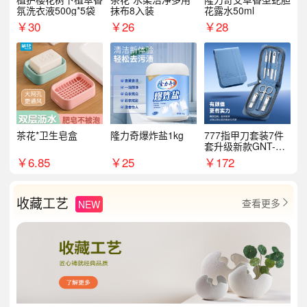
氛洗衣液500g*5袋
抹布8入装
花露水50ml
￥
30
￥
26
￥
28
茶花*卫生皂盒
隆力奇爆炸盐1kg
777指甲刀套装7件
套升级新款GNT-PM
072
￥
6.85
￥
25
￥
172
收藏工艺
查看更多
NEW
