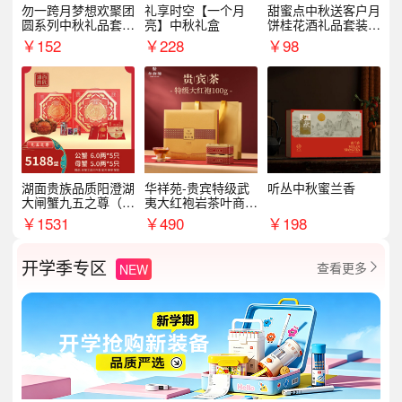
勿一跨月梦想欢聚团
礼享时空【一个月
甜蜜点中秋送客户月
圆系列中秋礼品套装
亮】中秋礼盒
饼桂花酒礼品套装D
企业送客户商务伴手
AL1377
￥
152
￥
228
￥
98
礼
湖面贵族品质阳澄湖
华祥苑-贵宾特级武
听丛中秋蜜兰香
大闸蟹九五之尊（卡
夷大红袍岩茶叶商务
券）5188型
礼盒中秋节送长辈1
￥
1531
￥
490
￥
198
00g
开学季专区
查看更多
NEW
