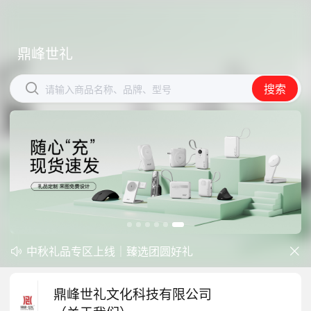
鼎峰世礼
鼎峰世礼


搜索
搜索
请输入商品名称、品牌、型号
请输入商品名称、品牌、型号
中秋礼品专区上线｜臻选团圆好礼
防暑降温一站式配齐，企业福利更省心


开学季礼品专区现已正式上线！
鼎峰世礼文化科技有限公司