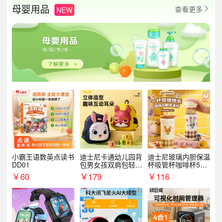
母婴用品
查看更多
NEW

小霸王语数英点读书
迪士尼卡通幼儿园背
迪士尼玻璃内胆保温
DD01
包男女孩双肩包轻便
杯吸管杯咖啡杯530
可爱小背包B20107
MLH15135
￥
60
￥
179
￥
116