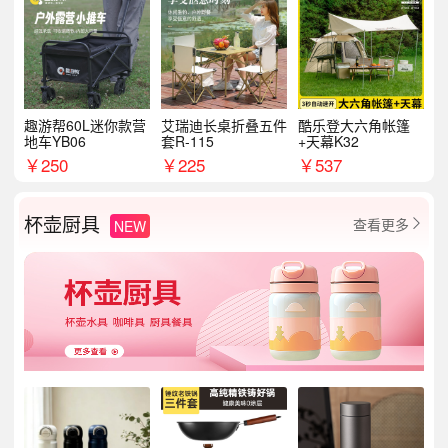
趣游帮60L迷你款营
艾瑞迪长桌折叠五件
酷乐登大六角帐篷
地车YB06
套R-115
+天幕K32
￥
250
￥
225
￥
537
杯壶厨具
查看更多
NEW
