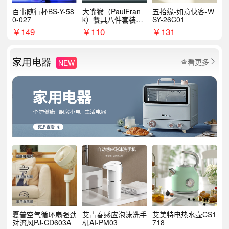
百事随行杯BS-Y-58
大嘴猴（PaulFran
五拾缘-如意快客-W
0-027
k）餐具八件套装HC
SY-26C01
T6007
￥
149
￥
110
￥
131
家用电器
查看更多
NEW

夏普空气循环扇强劲
艾青春感应泡沫洗手
艾美特电热水壶CS1
对流风PJ-CD603A
机AI-PM03
718