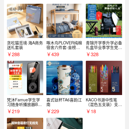
贪吃猫觅境·海A商务
啄木鸟PLOVER纯棉
青锦开学季升学必备
送礼套装
宿舍六件套-金榜题
礼盒毕业季学生党户
名
外出行备考装备礼品
￥
288
￥
439
￥
328
梵沐Famue学生学
喜式钛杯TA6喜韵江
KACO书源中性笔
习随身听播放器BL1
南
（混色五支装）支持
5（64G）
logo定制
￥
219
￥
229
￥
18