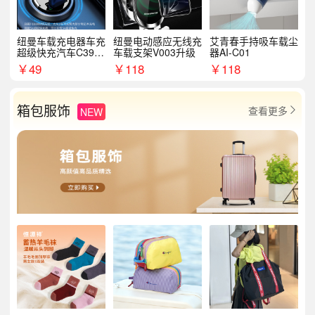
纽曼车载充电器车充
纽曼电动感应无线充
艾青春手持吸车载尘
超级快充汽车C39提
车载支架V003升级
器AI-C01
手拉环
￥
49
￥
118
￥
118
箱包服饰
查看更多
NEW
