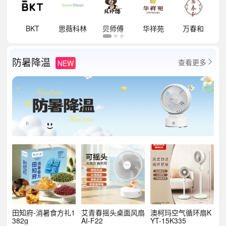
祥
BKT
思薇科林
贝师傅
华祥苑
万春和
防暑降温
查看更多
NEW

田知府-消暑食方礼1
艾青春摇头桌面风扇
澳柯玛空气循环扇K
382g
AI-F22
YT-15K335