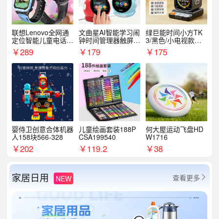
联想Lenovo全网通
文曲星AI智能学习闹
绿巨能时间小方TK
定位智能儿童电话手
钟时间管理器触屏N
3/黑色/小电视款【T
表A1
1pro
K3】
￥
289
￥
179
￥
175
婴侍卫创意合体机器
儿童绘画套装188P
何大屋运动飞盘HD
人158块566-328
CSA199540
W1716
￥
202
￥
119.2
￥
38
家居日用
查看更多
NEW
