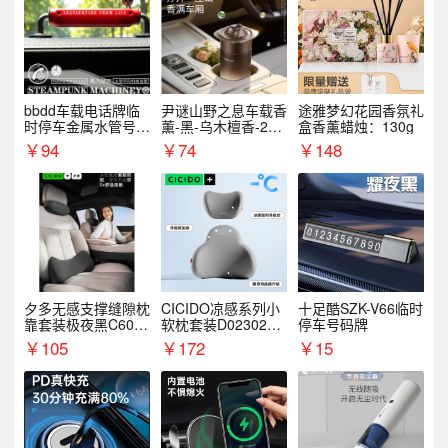
bbdd车载电话牌临
尹谜山野之息车载香
途雅梦幻花园香氛礼
时停车金属水管号码
薰-黑-乌木檀香-200
盒香薰蜡烛：130g
牌可隐藏创意趣味
g
￥
94
￥
74
￥
148
夕多无感支撑缝隙枕
CICIDO凉感系列小
十足酷SZK-V66临时
靠套装极夜黑C6003
软枕套装D023021+
停车号码牌
+C6004
D033031
￥
105
￥
172
￥
15