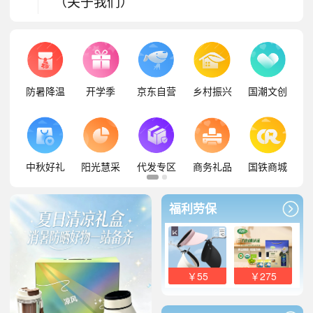
（关于我们）
防暑降温
开学季
京东自营
乡村振兴
国潮文创
中秋好礼
阳光慧采
代发专区
商务礼品
国铁商城
福利劳保
￥55
￥275