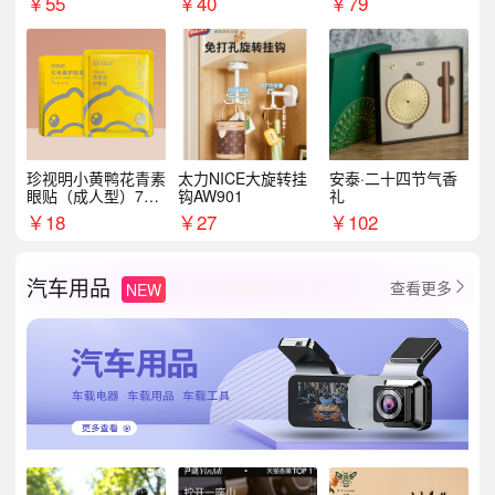
￥
55
￥
40
￥
79
珍视明小黄鸭花青素
太力NICE大旋转挂
安泰·二十四节气香
眼贴（成人型）7对/
钩AW901
礼
盒
￥
18
￥
27
￥
102
汽车用品
查看更多
NEW
