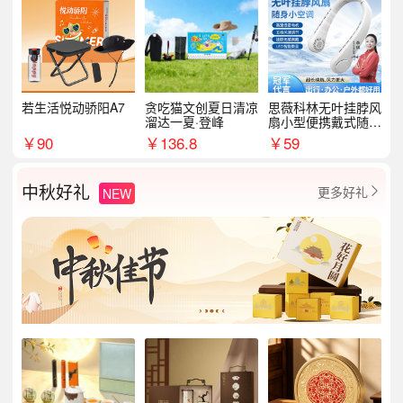
若生活悦动骄阳A7
贪吃猫文创夏日清凉
思薇科林无叶挂脖风
溜达一夏·登峰
扇小型便携戴式随身
挂脖子降温神器
￥
90
￥
136.8
￥
59
中秋好礼
更多好礼
NEW
