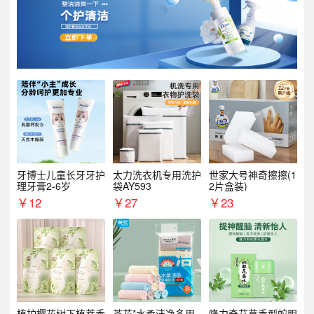
牙博士儿童长牙牙护
太力洗衣机专用洗护
世家大号神奇擦擦(1
理牙膏2-6岁
袋AY593
2片盒装)
￥
12
￥
27
￥
23
植护樱花树下植萃香
茶花*水柔洁净多用
隆力奇艾草香型蛇胆