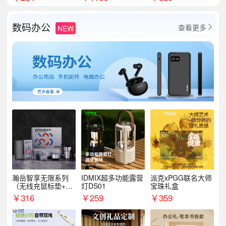
数码办公
查看更多
NEW

瀚岳智享无限系列
IDMIX超多功能露营
派克xPGG联名大师
（无线充鼠标垫+飞
灯DS01
宝珠礼盒
利浦音响+乐扣咖啡
￥
316
￥
259
￥
359
杯）