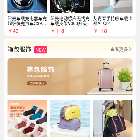
纽曼车载充电器车充
纽曼电动感应无线充
艾青春手持吸车载尘
超级快充汽车C39提
车载支架V003升级
器AI-C01
手拉环
￥
49
￥
118
￥
118
箱包服饰
查看更多
NEW
