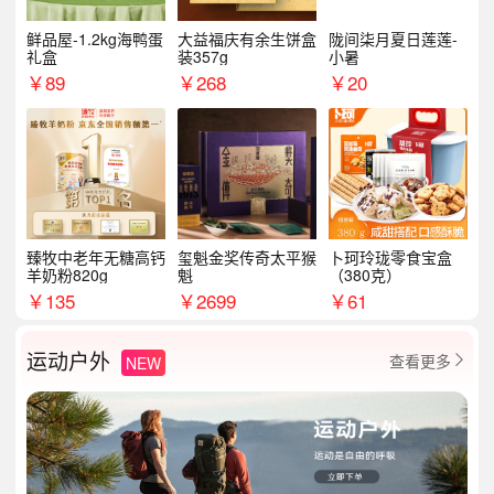
鲜品屋-1.2kg海鸭蛋
大益福庆有余生饼盒
陇间柒月夏日莲莲-
礼盒
装357g
小暑
￥
89
￥
268
￥
20
臻牧中老年无糖高钙
玺魁金奖传奇太平猴
卜珂玲珑零食宝盒
羊奶粉820g
魁
（380克）
￥
135
￥
2699
￥
61
运动户外
查看更多
NEW
