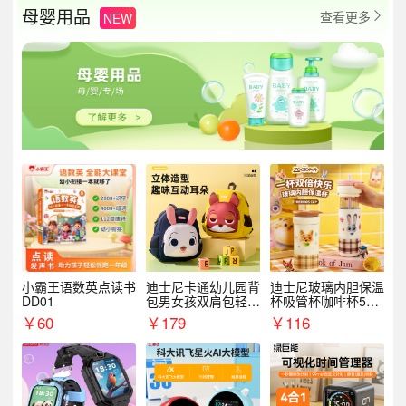
母婴用品
查看更多
NEW

小霸王语数英点读书
迪士尼卡通幼儿园背
迪士尼玻璃内胆保温
DD01
包男女孩双肩包轻便
杯吸管杯咖啡杯530
可爱小背包B20107
MLH15135
￥
60
￥
179
￥
116