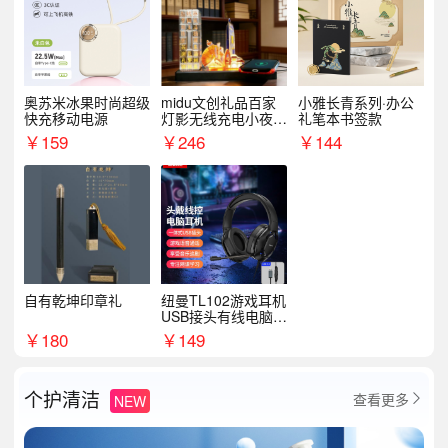
奥苏米冰果时尚超级
midu文创礼品百家
小雅长青系列·办公
快充移动电源
灯影无线充电小夜灯
礼笔本书签款
纪念礼品定制
￥
159
￥
246
￥
144
自有乾坤印章礼
纽曼TL102游戏耳机
USB接头有线电脑耳
机耳麦
￥
180
￥
149
个护清洁
查看更多
NEW
