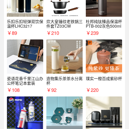
乐扣乐扣轻弹双饮保
炊大皇锤纹老铁锅三
杜邦纯钛臻品保温杯
温杯LHC3217
件套TZ03CW
PTB-002灰色500ml
￥
89
￥
210
￥
239
瓷语花香千里江山办
造物集乐茶茶水分离
璞实一橙百成紫砂杯
公杯笔记本套装
杯
￥
108
￥
92
￥
220