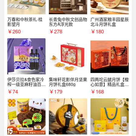
万春和中秋茶礼·桂
长青兔中秋文创品物
广州酒家粮丰园星辰
影望月
东方A浮光款
北斗月饼礼盒
￥
260
￥
278
￥
180
伊莎贝拉&食色家冷
集味轩花影伴月坚果
四两坨云腿月饼【橙
榨一级亚麻籽油百紫
月饼礼盒680g
心如意】精品礼盒4
千红500ml*2礼盒
50g/盒
￥
74
￥
179
￥
168