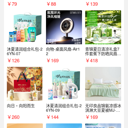
￥
79
￥
88
￥
139
沐夏清润组合礼包-2
向物-桌面风扇-Air1
青锦夏日清凉礼盒7
6YN-07
2
件套蕉下防晒风扇员
工福利端午伴手礼企
￥
126
￥
169
￥
418
业定制
向日・向阳而生
沐夏清润组合礼包-2
无印良品锦氨凉感冰
6YN-09
淇淋大豆夏被MJ-B2
025-0193
￥
260
￥
144
￥
169