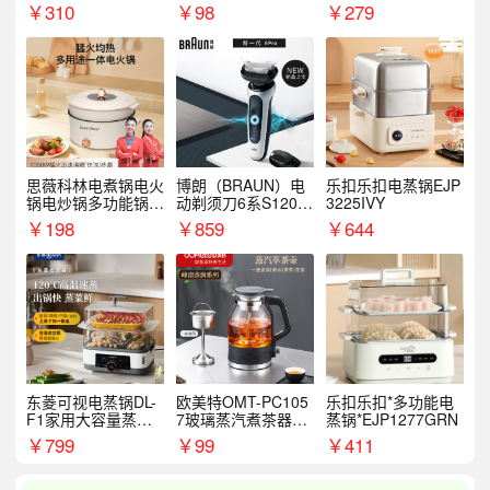
￥
310
￥
98
￥
279
思薇科林电煮锅电火
博朗（BRAUN）电
乐扣乐扣电蒸锅EJP
锅电炒锅多功能锅电
动剃须刀6系S1200
3225IVY
热锅泡面小电锅
S
￥
198
￥
859
￥
644
东菱可视电蒸锅DL-
欧美特OMT-PC105
乐扣乐扣*多功能电
F1家用大容量蒸炖
7玻璃蒸汽煮茶器黑
蒸锅*EJP1277GRN
锅
茶泡茶具茶壶花茶壶
￥
799
￥
99
￥
411