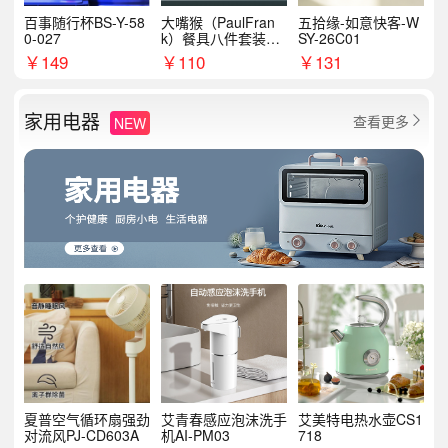
百事随行杯BS-Y-58
大嘴猴（PaulFran
五拾缘-如意快客-W
0-027
k）餐具八件套装HC
SY-26C01
T6007
￥
149
￥
110
￥
131
家用电器
查看更多
NEW

夏普空气循环扇强劲
艾青春感应泡沫洗手
艾美特电热水壶CS1
对流风PJ-CD603A
机AI-PM03
718