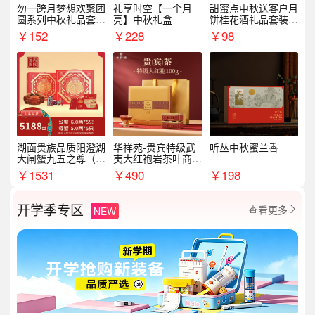
勿一跨月梦想欢聚团
礼享时空【一个月
甜蜜点中秋送客户月
圆系列中秋礼品套装
亮】中秋礼盒
饼桂花酒礼品套装D
企业送客户商务伴手
AL1377
￥
152
￥
228
￥
98
礼
湖面贵族品质阳澄湖
华祥苑-贵宾特级武
听丛中秋蜜兰香
大闸蟹九五之尊（卡
夷大红袍岩茶叶商务
券）5188型
礼盒中秋节送长辈1
￥
1531
￥
490
￥
198
00g
开学季专区
查看更多
NEW
