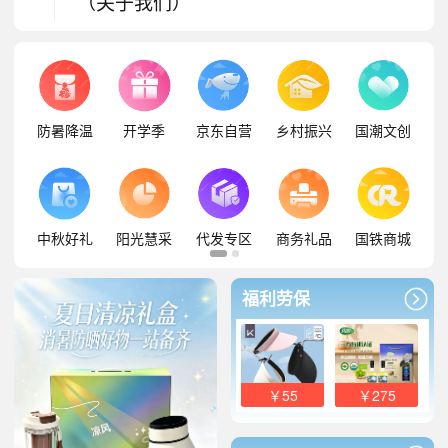
（关于我们）
防暑降温
开学季
京东自营
乡村振兴
国潮文创
中秋好礼
阳光慧采
代发专区
商务礼品
国铁商城
福利劳保
￥55
￥275