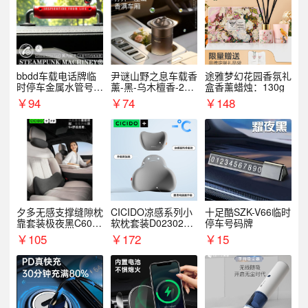
bbdd车载电话牌临
尹谜山野之息车载香
途雅梦幻花园香氛礼
时停车金属水管号码
薰-黑-乌木檀香-200
盒香薰蜡烛：130g
牌可隐藏创意趣味
g
￥
94
￥
74
￥
148
夕多无感支撑缝隙枕
CICIDO凉感系列小
十足酷SZK-V66临时
靠套装极夜黑C6003
软枕套装D023021+
停车号码牌
+C6004
D033031
￥
105
￥
172
￥
15