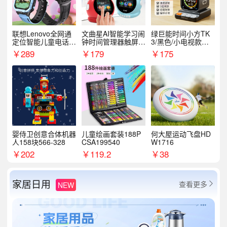
联想Lenovo全网通
文曲星AI智能学习闹
绿巨能时间小方TK
定位智能儿童电话手
钟时间管理器触屏N
3/黑色/小电视款【T
表A1
1pro
K3】
￥
289
￥
179
￥
175
婴侍卫创意合体机器
儿童绘画套装188P
何大屋运动飞盘HD
人158块566-328
CSA199540
W1716
￥
202
￥
119.2
￥
38
家居日用
查看更多
NEW
