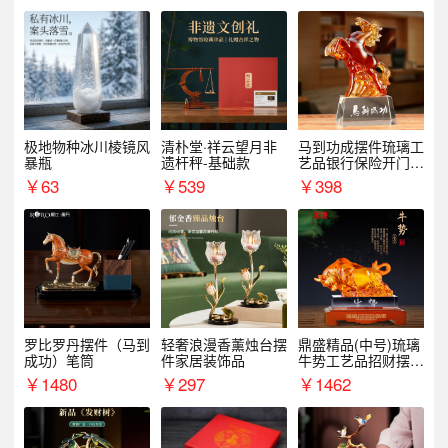
极地物种冰川棱镜风
清朴堂·祥云望月非
马到功成摆件琉璃工
暴瓶
遗杆秤-基础款
艺品银行保险开门红
周年庆典伴手礼表彰
￥
63
￥
539
￥
398
礼品
罗比罗丹摆件（马到
轻奢浪漫香薰烛台摆
鼎盛精品(中号)琉璃
成功）笔筒
件家居装饰品
牛势工艺品招财摆件
银行企业商务上市礼
￥
1480
￥
297
￥
1462
品