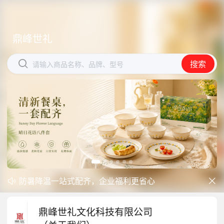
鼎峰世礼
鼎峰世礼


搜索
搜索
请输入商品名称、品牌、型号
请输入商品名称、品牌、型号
防暑降温一站式配齐，企业福利更省心
开学季礼品专区现已正式上线！


中秋礼品专区上线｜臻选团圆好礼
鼎峰世礼文化科技有限公司