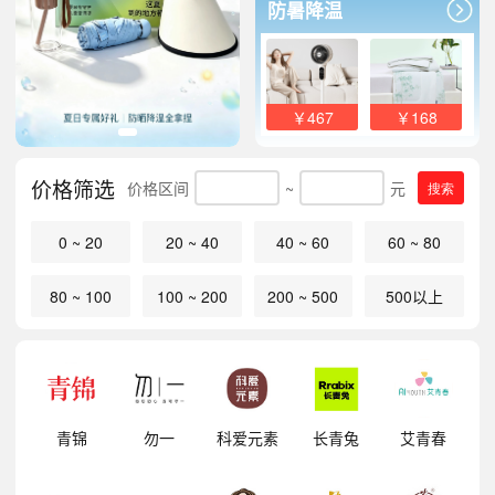
防暑降温
￥467
￥168
价格筛选
价格区间
~
元
搜索
0 ~ 20
20 ~ 40
40 ~ 60
60 ~ 80
80 ~ 100
100 ~ 200
200 ~ 500
500以上
明
青锦
勿一
科爱元素
长青兔
艾青春