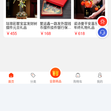
珐琅彩聚宝盆发财树
聚运鑫一路发外国钱
诺诗曼平安喜乐摆件
摆件元旦礼品
币摆件挂件银行保险
年终礼物礼品
商务礼
￥
455
￥
168
￥
618
全部商品
首页
分类
购物车
我的
微礼网技术支持