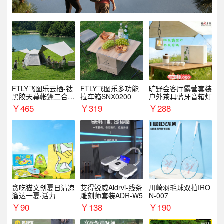
FTLY飞图乐云栖-钛
FTLY飞图乐多功能
旷野会客厅露营套装
黑胶天幕帐篷二合一
拉车箱SNX0200
户外茶具蓝牙音箱灯
TMTZ0201
￥
465
￥
319
￥
288
贪吃猫文创夏日清凉
艾得锐威Aidrvi-线条
川崎羽毛球双拍IRO
溜达一夏·活力
雕刻师套装ADR-W5
N-007
￥
90
￥
138
￥
190