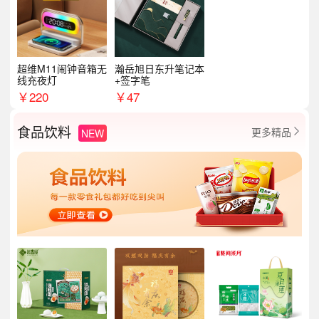
超维M11闹钟音箱无
瀚岳旭日东升笔记本
线充夜灯
+签字笔
￥
220
￥
47
食品饮料
更多精品
NEW
