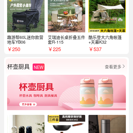
趣游帮60L迷你款营
艾瑞迪长桌折叠五件
酷乐登大六角帐篷
地车YB06
套R-115
+天幕K32
￥
250
￥
225
￥
537
杯壶厨具
查看更多
NEW
