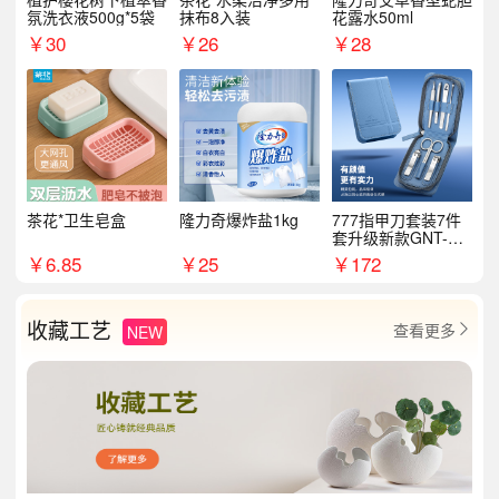
氛洗衣液500g*5袋
抹布8入装
花露水50ml
￥
30
￥
26
￥
28
茶花*卫生皂盒
隆力奇爆炸盐1kg
777指甲刀套装7件
套升级新款GNT-PM
072
￥
6.85
￥
25
￥
172
收藏工艺
查看更多
NEW
