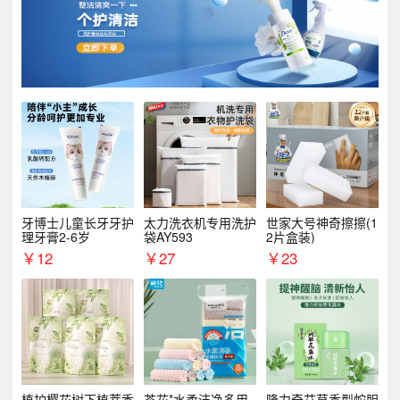
牙博士儿童长牙牙护
太力洗衣机专用洗护
世家大号神奇擦擦(1
理牙膏2-6岁
袋AY593
2片盒装)
￥
12
￥
27
￥
23
植护樱花树下植萃香
茶花*水柔洁净多用
隆力奇艾草香型蛇胆