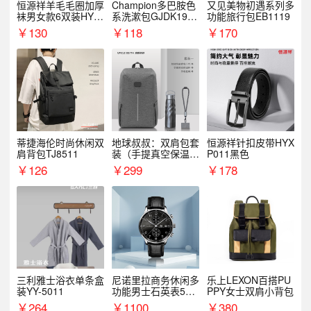
恒源祥羊毛毛圈加厚
Champion多巴胺色
又见美物初遇系列多
袜男女款6双装HYX
系洗漱包GJDK19R
功能旅行包EB1119
068WZ
1
￥
130
￥
118
￥
170
蒂捷海伦时尚休闲双
地球叔叔：双肩包套
恒源祥针扣皮带HYX
肩背包TJ8511
装（手提真空保温杯
P011黑色
+手机挂绳）
￥
126
￥
299
￥
178
三利雅士浴衣单条盒
尼诺里拉商务休闲多
乐上LEXON百搭PU
装YY-5011
功能男士石英表510
PPY女士双肩小背包
05
￥
264
￥
1100
￥
380