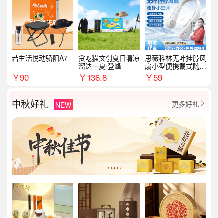
若生活悦动骄阳A7
贪吃猫文创夏日清凉
思薇科林无叶挂脖风
溜达一夏·登峰
扇小型便携戴式随身
挂脖子降温神器
￥
90
￥
136.8
￥
59
中秋好礼
更多好礼
NEW
