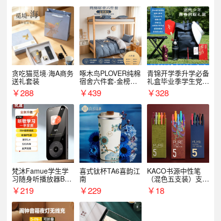
贪吃猫觅境·海A商务
啄木鸟PLOVER纯棉
青锦开学季升学必备
送礼套装
宿舍六件套-金榜题
礼盒毕业季学生党户
名
外出行备考装备礼品
￥
288
￥
439
￥
328
梵沐Famue学生学
喜式钛杯TA6喜韵江
KACO书源中性笔
习随身听播放器BL1
南
（混色五支装）支持
5（64G）
logo定制
￥
219
￥
229
￥
18