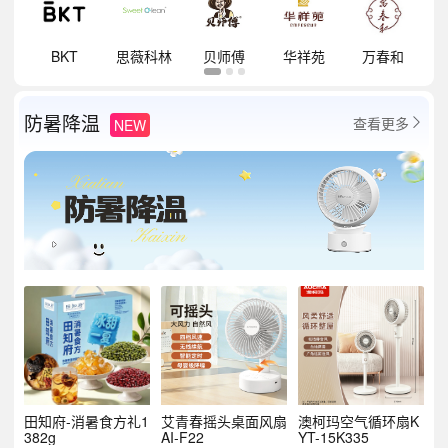
祥
BKT
思薇科林
贝师傅
华祥苑
万春和
防暑降温
查看更多
NEW

田知府-消暑食方礼1
艾青春摇头桌面风扇
澳柯玛空气循环扇K
382g
AI-F22
YT-15K335