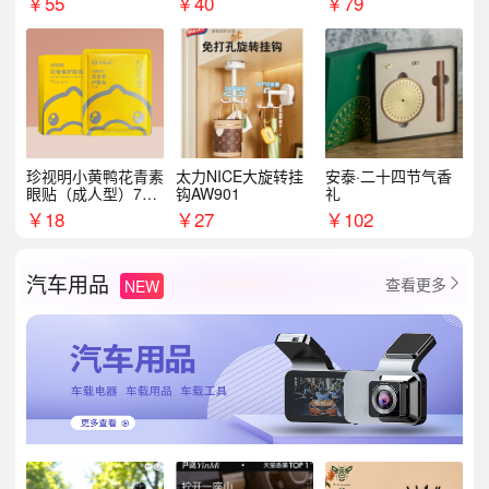
￥
55
￥
40
￥
79
珍视明小黄鸭花青素
太力NICE大旋转挂
安泰·二十四节气香
眼贴（成人型）7对/
钩AW901
礼
盒
￥
18
￥
27
￥
102
汽车用品
查看更多
NEW
