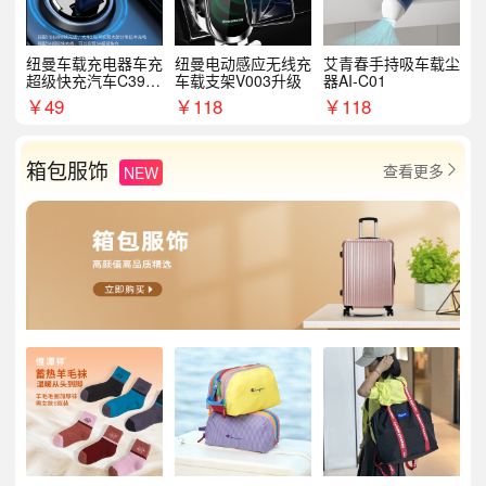
纽曼车载充电器车充
纽曼电动感应无线充
艾青春手持吸车载尘
超级快充汽车C39提
车载支架V003升级
器AI-C01
手拉环
￥
49
￥
118
￥
118
箱包服饰
查看更多
NEW
