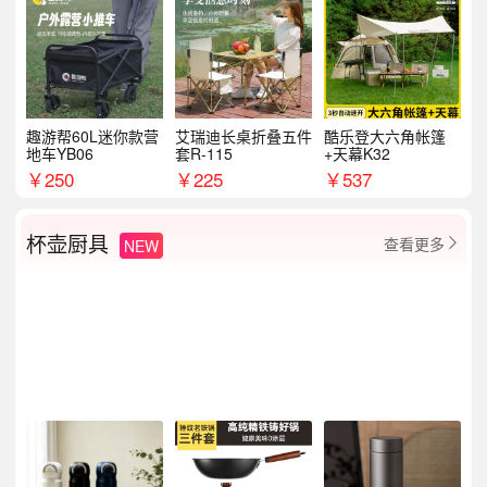
趣游帮60L迷你款营
艾瑞迪长桌折叠五件
酷乐登大六角帐篷
地车YB06
套R-115
+天幕K32
￥
250
￥
225
￥
537
杯壶厨具
查看更多
NEW
