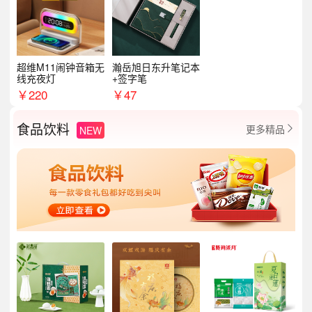
超维M11闹钟音箱无
瀚岳旭日东升笔记本
线充夜灯
+签字笔
￥
220
￥
47
食品饮料
更多精品
NEW
