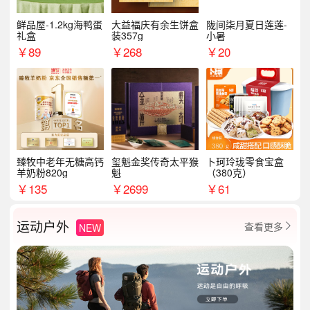
鲜品屋-1.2kg海鸭蛋
大益福庆有余生饼盒
陇间柒月夏日莲莲-
礼盒
装357g
小暑
￥
89
￥
268
￥
20
臻牧中老年无糖高钙
玺魁金奖传奇太平猴
卜珂玲珑零食宝盒
羊奶粉820g
魁
（380克）
￥
135
￥
2699
￥
61
运动户外
查看更多
NEW
