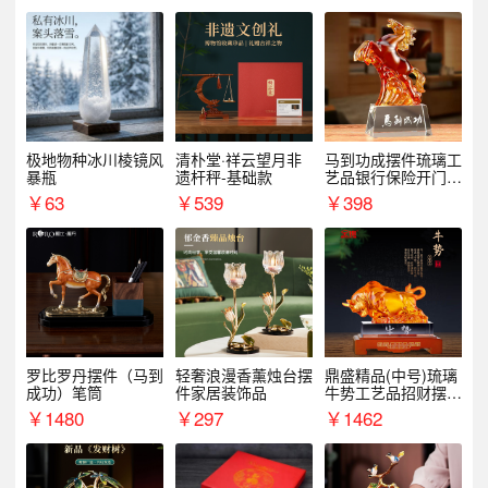
极地物种冰川棱镜风
清朴堂·祥云望月非
马到功成摆件琉璃工
暴瓶
遗杆秤-基础款
艺品银行保险开门红
周年庆典伴手礼表彰
￥
63
￥
539
￥
398
礼品
罗比罗丹摆件（马到
轻奢浪漫香薰烛台摆
鼎盛精品(中号)琉璃
成功）笔筒
件家居装饰品
牛势工艺品招财摆件
银行企业商务上市礼
￥
1480
￥
297
￥
1462
品