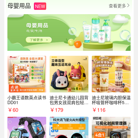
母婴用品
查看更多
NEW

小霸王语数英点读书
迪士尼卡通幼儿园背
迪士尼玻璃内胆保温
DD01
包男女孩双肩包轻便
杯吸管杯咖啡杯530
可爱小背包B20107
MLH15135
￥
60
￥
179
￥
116