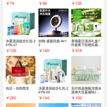
￥
79
￥
88
￥
139
沐夏清润组合礼包-2
向物-桌面风扇-Air1
青锦夏日清凉礼盒7
6YN-07
2
件套蕉下防晒风扇员
工福利端午伴手礼企
￥
126
￥
169
￥
418
业定制
向日・向阳而生
沐夏清润组合礼包-2
无印良品锦氨凉感冰
6YN-09
淇淋大豆夏被MJ-B2
025-0193
￥
260
￥
144
￥
169