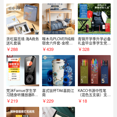
贪吃猫觅境·海A商务
啄木鸟PLOVER纯棉
青锦开学季升学必备
送礼套装
宿舍六件套-金榜题
礼盒毕业季学生党户
名
外出行备考装备礼品
￥
288
￥
439
￥
328
梵沐Famue学生学
喜式钛杯TA6喜韵江
KACO书源中性笔
习随身听播放器BL1
南
（混色五支装）支持
5（64G）
logo定制
￥
219
￥
229
￥
18