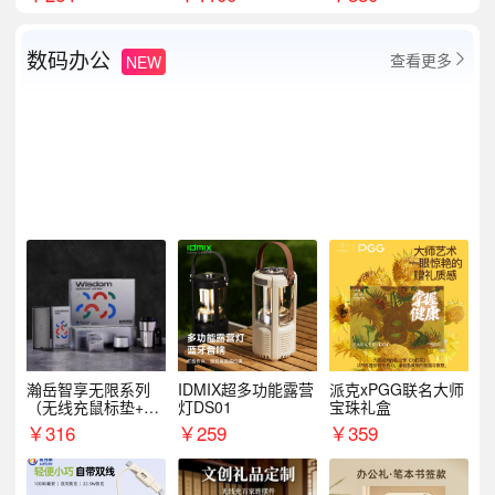
数码办公
查看更多
NEW

瀚岳智享无限系列
IDMIX超多功能露营
派克xPGG联名大师
（无线充鼠标垫+飞
灯DS01
宝珠礼盒
利浦音响+乐扣咖啡
￥
316
￥
259
￥
359
杯）