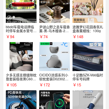
bbdd车载电话牌临
尹谜山野之息车载香
途雅梦幻花园香氛礼
时停车金属水管号码
薰-黑-乌木檀香-200
盒香薰蜡烛：130g
牌可隐藏创意趣味
g
￥
94
￥
74
￥
148
夕多无感支撑缝隙枕
CICIDO凉感系列小
十足酷SZK-V66临时
靠套装极夜黑C6003
软枕套装D023021+
停车号码牌
+C6004
D033031
￥
105
￥
172
￥
15