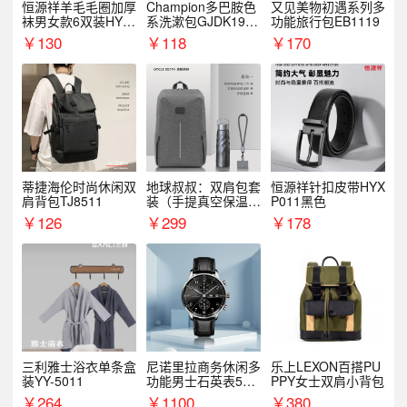
恒源祥羊毛毛圈加厚
Champion多巴胺色
又见美物初遇系列多
袜男女款6双装HYX
系洗漱包GJDK19R
功能旅行包EB1119
068WZ
1
￥
130
￥
118
￥
170
蒂捷海伦时尚休闲双
地球叔叔：双肩包套
恒源祥针扣皮带HYX
肩背包TJ8511
装（手提真空保温杯
P011黑色
+手机挂绳）
￥
126
￥
299
￥
178
三利雅士浴衣单条盒
尼诺里拉商务休闲多
乐上LEXON百搭PU
装YY-5011
功能男士石英表510
PPY女士双肩小背包
05
￥
264
￥
1100
￥
380