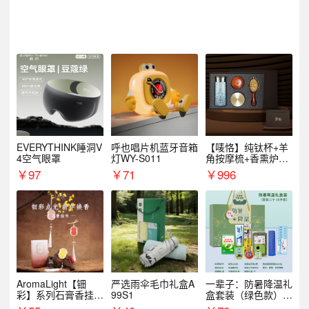
EVERYTHINK睡洞V
呼也唱片机蓝牙音箱
【唛恪】纯钛杯+羊
4空气眼罩
灯WY-S011
角按摩梳+香熏炉
+气垫梳
￥
97
￥
71
￥
996
AromaLight【钿
严选雨伞毛巾礼盒A
一辈子：防暑降温礼
彩】系列石膏香挂
99S1
盒套装（绿色款）支
（代发香味随机）
持自由搭配