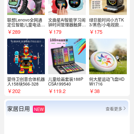
联想Lenovo全网通
文曲星AI智能学习闹
绿巨能时间小方TK
定位智能儿童电话手
钟时间管理器触屏N
3/黑色/小电视款【T
表A1
1pro
K3】
￥
289
￥
179
￥
175
婴侍卫创意合体机器
儿童绘画套装188P
何大屋运动飞盘HD
人158块566-328
CSA199540
W1716
￥
202
￥
119.2
￥
38
家居日用
查看更多
NEW
