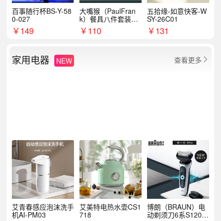
百事随行杯BS-Y-58
大嘴猴（PaulFran
五拾缘-如意快客-W
0-027
k）餐具八件套装HC
SY-26C01
T6007
￥
149
￥
110
￥
131
家用电器
查看更多
NEW

艾青春感应泡沫洗手
艾美特电热水壶CS1
博朗（BRAUN）电
机AI-PM03
718
动剃须刀6系S1200