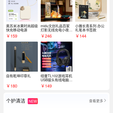
奥苏米冰果时尚超级
midu文创礼品百家
小雅长青系列·办公
快充移动电源
灯影无线充电小夜灯
礼笔本书签款
纪念礼品定制
￥
159
￥
246
￥
144
自有乾坤印章礼
纽曼TL102游戏耳机
USB接头有线电脑耳
机耳麦
￥
180
￥
149
个护清洁
查看更多
NEW
