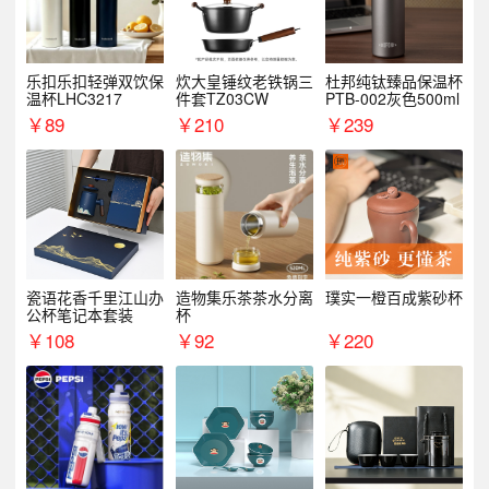
乐扣乐扣轻弹双饮保
炊大皇锤纹老铁锅三
杜邦纯钛臻品保温杯
温杯LHC3217
件套TZ03CW
PTB-002灰色500ml
￥
89
￥
210
￥
239
瓷语花香千里江山办
造物集乐茶茶水分离
璞实一橙百成紫砂杯
公杯笔记本套装
杯
￥
108
￥
92
￥
220