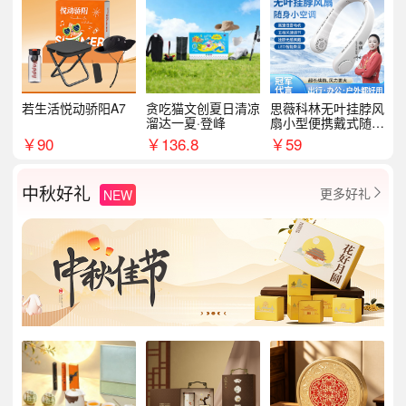
若生活悦动骄阳A7
贪吃猫文创夏日清凉
思薇科林无叶挂脖风
溜达一夏·登峰
扇小型便携戴式随身
挂脖子降温神器
￥
90
￥
136.8
￥
59
中秋好礼
更多好礼
NEW
