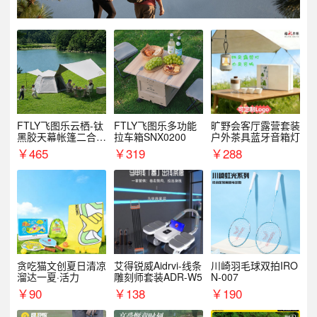
FTLY飞图乐云栖-钛
FTLY飞图乐多功能
旷野会客厅露营套装
黑胶天幕帐篷二合一
拉车箱SNX0200
户外茶具蓝牙音箱灯
TMTZ0201
￥
465
￥
319
￥
288
贪吃猫文创夏日清凉
艾得锐威Aidrvi-线条
川崎羽毛球双拍IRO
溜达一夏·活力
雕刻师套装ADR-W5
N-007
￥
90
￥
138
￥
190