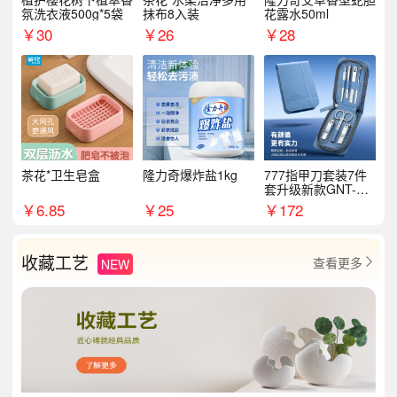
氛洗衣液500g*5袋
抹布8入装
花露水50ml
￥
30
￥
26
￥
28
茶花*卫生皂盒
隆力奇爆炸盐1kg
777指甲刀套装7件
套升级新款GNT-PM
072
￥
6.85
￥
25
￥
172
收藏工艺
查看更多
NEW
