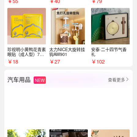
￥
55
￥
40
￥
79
珍视明小黄鸭花青素
太力NICE大旋转挂
安泰·二十四节气香
眼贴（成人型）7对/
钩AW901
礼
盒
￥
18
￥
27
￥
102
汽车用品
查看更多
NEW
