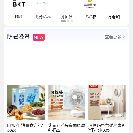
祥
BKT
思薇科林
贝师傅
华祥苑
万春和
防暑降温
查看更多
NEW

田知府-消暑食方礼1
艾青春摇头桌面风扇
澳柯玛空气循环扇K
382g
AI-F22
YT-15K335