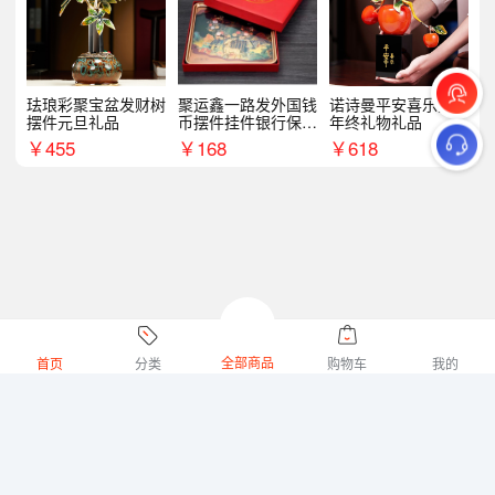
珐琅彩聚宝盆发财树
聚运鑫一路发外国钱
诺诗曼平安喜乐摆件
摆件元旦礼品
币摆件挂件银行保险
年终礼物礼品
商务礼
￥
455
￥
168
￥
618
全部商品
首页
分类
购物车
我的
微礼网技术支持