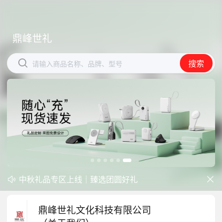
鼎峰世礼
鼎峰世礼


搜索
搜索
请输入商品名称、品牌、型号
请输入商品名称、品牌、型号
中秋礼品专区上线｜臻选团圆好礼
防暑降温一站式配齐，企业福利更省心


开学季礼品专区现已正式上线！
鼎峰世礼文化科技有限公司