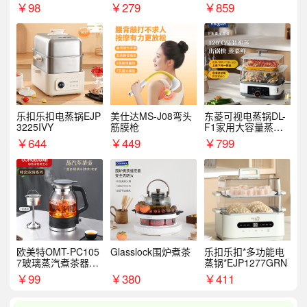
S
￥
98
￥
279
￥
859
乐扣乐扣电蒸锅EJP
美仕达MS-J08弯头
东菱可视电蒸锅DL-
3225IVY
筋膜枪
F1家用大容量蒸炖
锅
￥
644
￥
449
￥
799
欧美特OMT-PC105
Glasslock围炉煮茶
乐扣乐扣*多功能电
7玻璃蒸汽煮茶器黑
蒸锅*EJP1277GRN
茶泡茶具茶壶花茶壶
￥
99
￥
380
￥
411