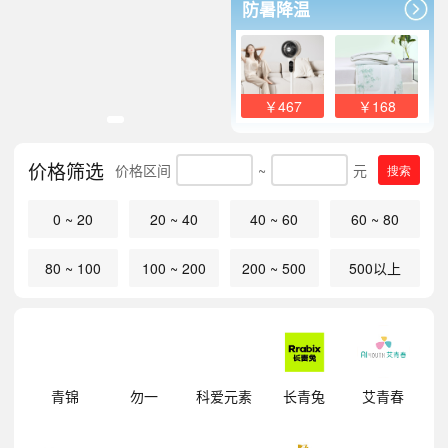
防暑降温
￥467
￥168
价格筛选
价格区间
~
元
搜索
0 ~ 20
20 ~ 40
40 ~ 60
60 ~ 80
80 ~ 100
100 ~ 200
200 ~ 500
500以上
明
青锦
勿一
科爱元素
长青兔
艾青春