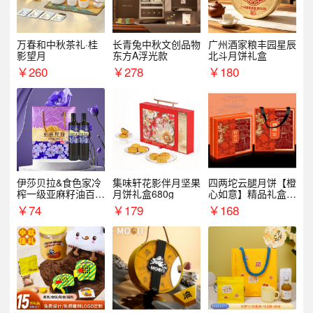
万春和中秋茶礼·桂
长青兔中秋文创品物
广州酒家粮丰园星辰
影望月
东方A浮光款
北斗月饼礼盒
￥
260
￥
278
￥
180
伊莎贝拉&食色家冷
集味轩花影伴月坚果
四两坨云腿月饼【橙
榨一级亚麻籽油百紫
月饼礼盒680g
心如意】精品礼盒4
千红500ml*2礼盒
50g/盒
￥
74
￥
179
￥
168