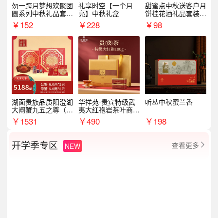
勿一跨月梦想欢聚团
礼享时空【一个月
甜蜜点中秋送客户月
圆系列中秋礼品套装
亮】中秋礼盒
饼桂花酒礼品套装D
企业送客户商务伴手
AL1377
￥
152
￥
228
￥
98
礼
湖面贵族品质阳澄湖
华祥苑-贵宾特级武
听丛中秋蜜兰香
大闸蟹九五之尊（卡
夷大红袍岩茶叶商务
券）5188型
礼盒中秋节送长辈1
￥
1531
￥
490
￥
198
00g
开学季专区
查看更多
NEW
