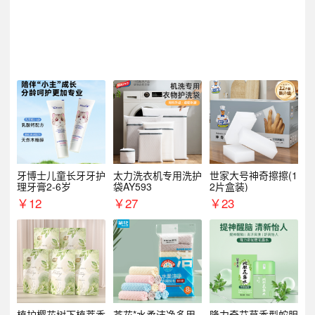
牙博士儿童长牙牙护
太力洗衣机专用洗护
世家大号神奇擦擦(1
理牙膏2-6岁
袋AY593
2片盒装)
￥
12
￥
27
￥
23
植护樱花树下植萃香
茶花*水柔洁净多用
隆力奇艾草香型蛇胆