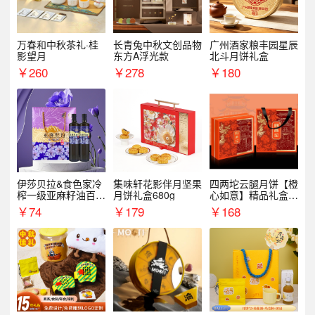
万春和中秋茶礼·桂
长青兔中秋文创品物
广州酒家粮丰园星辰
影望月
东方A浮光款
北斗月饼礼盒
￥
260
￥
278
￥
180
伊莎贝拉&食色家冷
集味轩花影伴月坚果
四两坨云腿月饼【橙
榨一级亚麻籽油百紫
月饼礼盒680g
心如意】精品礼盒4
千红500ml*2礼盒
50g/盒
￥
74
￥
179
￥
168