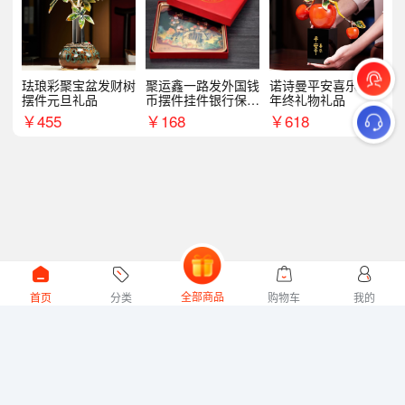
珐琅彩聚宝盆发财树
聚运鑫一路发外国钱
诺诗曼平安喜乐摆件
摆件元旦礼品
币摆件挂件银行保险
年终礼物礼品
商务礼
￥
455
￥
168
￥
618
全部商品
首页
分类
购物车
我的
微礼网技术支持