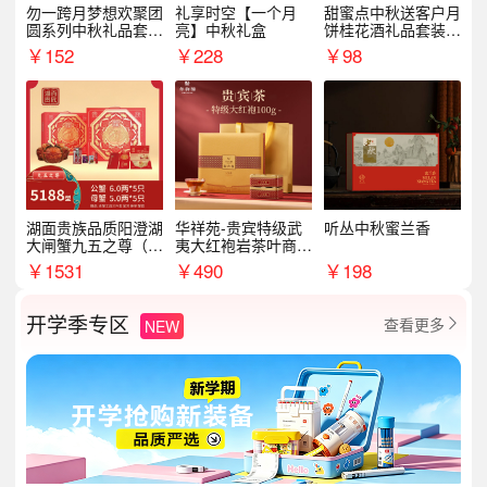
勿一跨月梦想欢聚团
礼享时空【一个月
甜蜜点中秋送客户月
圆系列中秋礼品套装
亮】中秋礼盒
饼桂花酒礼品套装D
企业送客户商务伴手
AL1377
￥
152
￥
228
￥
98
礼
湖面贵族品质阳澄湖
华祥苑-贵宾特级武
听丛中秋蜜兰香
大闸蟹九五之尊（卡
夷大红袍岩茶叶商务
券）5188型
礼盒中秋节送长辈1
￥
1531
￥
490
￥
198
00g
开学季专区
查看更多
NEW
