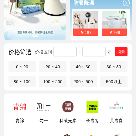
防暑降温
￥467
￥168
价格筛选
价格区间
~
元
搜索
0 ~ 20
20 ~ 40
40 ~ 60
60 ~ 80
80 ~ 100
100 ~ 200
200 ~ 500
500以上
明
青锦
勿一
科爱元素
长青兔
艾青春