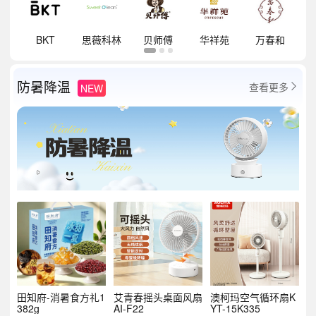
祥
BKT
思薇科林
贝师傅
华祥苑
万春和
防暑降温
查看更多
NEW

田知府-消暑食方礼1
艾青春摇头桌面风扇
澳柯玛空气循环扇K
382g
AI-F22
YT-15K335