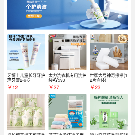
牙博士儿童长牙牙护
太力洗衣机专用洗护
世家大号神奇擦擦(1
理牙膏2-6岁
袋AY593
2片盒装)
￥
12
￥
27
￥
23
植护樱花树下植萃香
茶花*水柔洁净多用
隆力奇艾草香型蛇胆