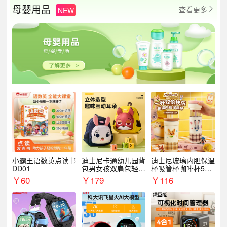
母婴用品
查看更多
NEW

小霸王语数英点读书
迪士尼卡通幼儿园背
迪士尼玻璃内胆保温
DD01
包男女孩双肩包轻便
杯吸管杯咖啡杯530
可爱小背包B20107
MLH15135
￥
60
￥
179
￥
116