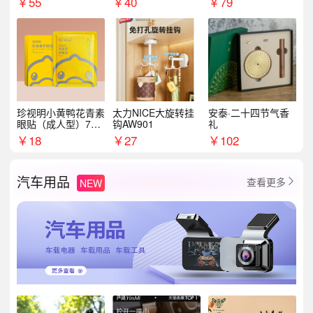
￥
55
￥
40
￥
79
珍视明小黄鸭花青素
太力NICE大旋转挂
安泰·二十四节气香
眼贴（成人型）7对/
钩AW901
礼
盒
￥
18
￥
27
￥
102
汽车用品
查看更多
NEW
