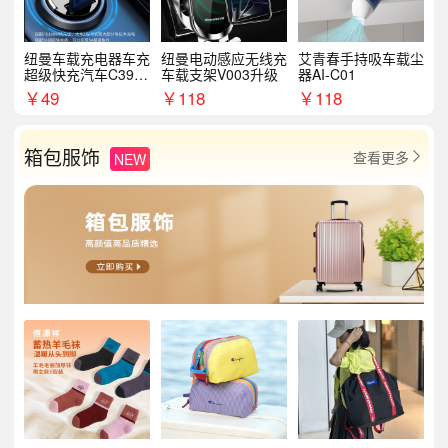
纽曼车载充电器车充
纽曼电动感应无线充
艾青春手持吸车载尘
超级快充汽车C39提
车载支架V003升级
器AI-C01
手拉环
￥
49
￥
118
￥
118
箱包服饰
查看更多
NEW
