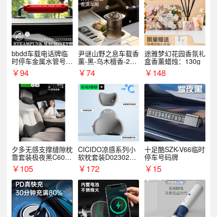
bbdd车载电话牌临
尹谜山野之息车载香
途雅梦幻花园香氛礼
时停车金属水管号码
薰-黑-乌木檀香-200
盒香薰蜡烛：130g
牌可隐藏创意趣味
g
￥
94
￥
74
￥
148
夕多无感支撑缝隙枕
CICIDO凉感系列小
十足酷SZK-V66临时
靠套装极夜黑C6003
软枕套装D023021+
停车号码牌
+C6004
D033031
￥
105
￥
172
￥
15