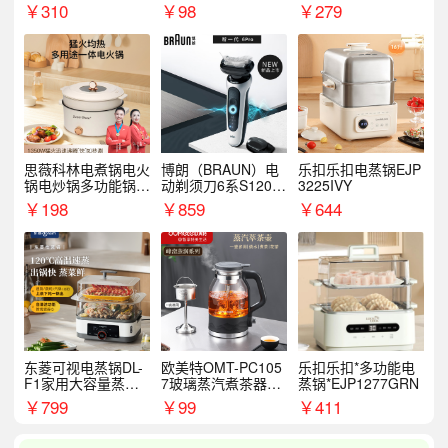
￥
310
￥
98
￥
279
思薇科林电煮锅电火
博朗（BRAUN）电
乐扣乐扣电蒸锅EJP
锅电炒锅多功能锅电
动剃须刀6系S1200
3225IVY
热锅泡面小电锅
S
￥
198
￥
859
￥
644
东菱可视电蒸锅DL-
欧美特OMT-PC105
乐扣乐扣*多功能电
F1家用大容量蒸炖
7玻璃蒸汽煮茶器黑
蒸锅*EJP1277GRN
锅
茶泡茶具茶壶花茶壶
￥
799
￥
99
￥
411