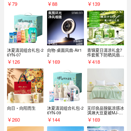
￥
79
￥
88
￥
139
沐夏清润组合礼包-2
向物-桌面风扇-Air1
青锦夏日清凉礼盒7
6YN-07
2
件套蕉下防晒风扇员
工福利端午伴手礼企
￥
126
￥
169
￥
418
业定制
向日・向阳而生
沐夏清润组合礼包-2
无印良品锦氨凉感冰
6YN-09
淇淋大豆夏被MJ-B2
025-0193
￥
260
￥
144
￥
169