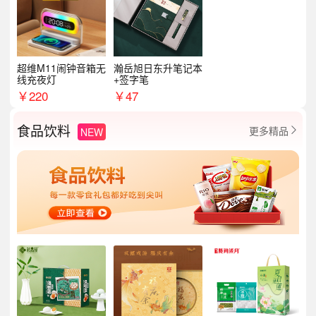
超维M11闹钟音箱无
瀚岳旭日东升笔记本
线充夜灯
+签字笔
￥
220
￥
47
食品饮料
更多精品
NEW
