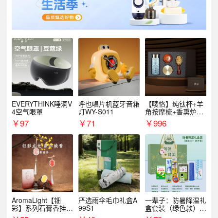
EVERYTHINK睡洞V
呼也唱片机蓝牙音箱
【唛恪】纯钛杯+羊
4空气眼罩
灯WY-S011
角按摩梳+香熏炉
+气垫梳
￥
97
￥
71
￥
996
AromaLight【钿
严选雨伞毛巾礼盒A
一辈子：防暑降温礼
彩】系列石膏香挂
99S1
盒套装（绿色款）支
（代发香味随机）
持自由搭配