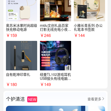
奥苏米冰果时尚超级
midu文创礼品百家
小雅长青系列·办公
快充移动电源
灯影无线充电小夜灯
礼笔本书签款
纪念礼品定制
￥
159
￥
246
￥
144
自有乾坤印章礼
纽曼TL102游戏耳机
USB接头有线电脑耳
机耳麦
￥
180
￥
149
个护清洁
查看更多
NEW
