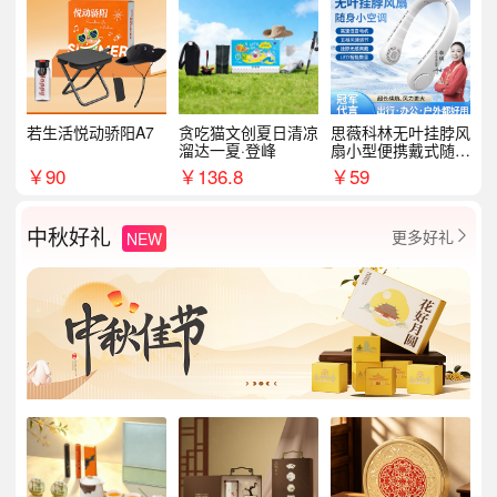
若生活悦动骄阳A7
贪吃猫文创夏日清凉
思薇科林无叶挂脖风
溜达一夏·登峰
扇小型便携戴式随身
挂脖子降温神器
￥
90
￥
136.8
￥
59
中秋好礼
更多好礼
NEW
