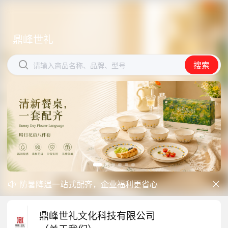
鼎峰世礼
鼎峰世礼


搜索
搜索
请输入商品名称、品牌、型号
请输入商品名称、品牌、型号
防暑降温一站式配齐，企业福利更省心
开学季礼品专区现已正式上线！


中秋礼品专区上线｜臻选团圆好礼
鼎峰世礼文化科技有限公司