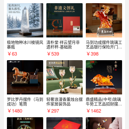
极地物种冰川棱镜风
清朴堂·祥云望月非
马到功成摆件琉璃工
暴瓶
遗杆秤-基础款
艺品银行保险开门红
周年庆典伴手礼表彰
￥
63
￥
539
￥
398
礼品
罗比罗丹摆件（马到
轻奢浪漫香薰烛台摆
鼎盛精品(中号)琉璃
成功）笔筒
件家居装饰品
牛势工艺品招财摆件
银行企业商务上市礼
￥
1480
￥
297
￥
1462
品