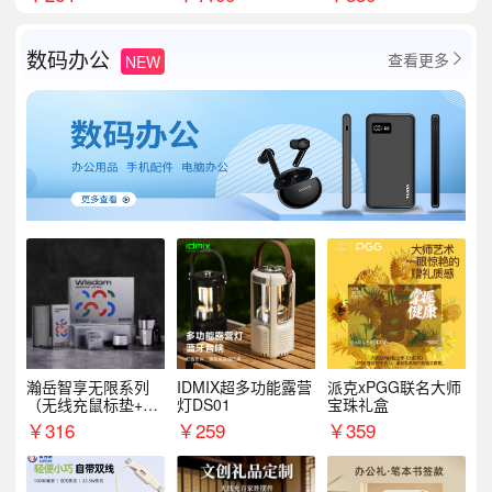
数码办公
查看更多
NEW

瀚岳智享无限系列
IDMIX超多功能露营
派克xPGG联名大师
（无线充鼠标垫+飞
灯DS01
宝珠礼盒
利浦音响+乐扣咖啡
￥
316
￥
259
￥
359
杯）