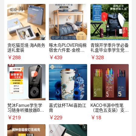
贪吃猫觅境·海A商务
啄木鸟PLOVER纯棉
青锦开学季升学必备
送礼套装
宿舍六件套-金榜题
礼盒毕业季学生党户
名
外出行备考装备礼品
￥
288
￥
439
￥
328
梵沐Famue学生学
喜式钛杯TA6喜韵江
KACO书源中性笔
习随身听播放器BL1
南
（混色五支装）支持
5（64G）
logo定制
￥
219
￥
229
￥
18