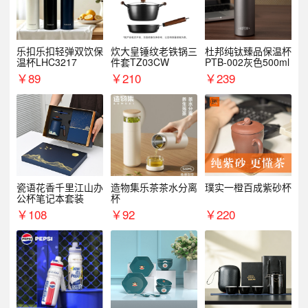
乐扣乐扣轻弹双饮保
炊大皇锤纹老铁锅三
杜邦纯钛臻品保温杯
温杯LHC3217
件套TZ03CW
PTB-002灰色500ml
￥
89
￥
210
￥
239
瓷语花香千里江山办
造物集乐茶茶水分离
璞实一橙百成紫砂杯
公杯笔记本套装
杯
￥
108
￥
92
￥
220