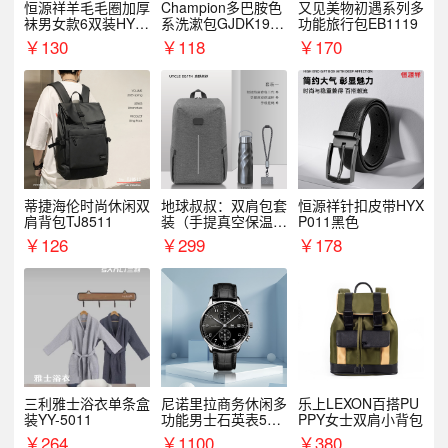
恒源祥羊毛毛圈加厚
Champion多巴胺色
又见美物初遇系列多
袜男女款6双装HYX
系洗漱包GJDK19R
功能旅行包EB1119
068WZ
1
￥
130
￥
118
￥
170
蒂捷海伦时尚休闲双
地球叔叔：双肩包套
恒源祥针扣皮带HYX
肩背包TJ8511
装（手提真空保温杯
P011黑色
+手机挂绳）
￥
126
￥
299
￥
178
三利雅士浴衣单条盒
尼诺里拉商务休闲多
乐上LEXON百搭PU
装YY-5011
功能男士石英表510
PPY女士双肩小背包
05
￥
264
￥
1100
￥
380