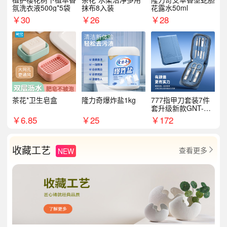
氛洗衣液500g*5袋
抹布8入装
花露水50ml
￥
30
￥
26
￥
28
茶花*卫生皂盒
隆力奇爆炸盐1kg
777指甲刀套装7件
套升级新款GNT-PM
072
￥
6.85
￥
25
￥
172
收藏工艺
查看更多
NEW
