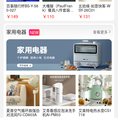
百事随行杯BS-Y-58
大嘴猴（PaulFran
五拾缘-如意快客-W
0-027
k）餐具八件套装HC
SY-26C01
T6007
￥
149
￥
110
￥
131
家用电器
查看更多
NEW

夏普空气循环扇强劲
艾青春感应泡沫洗手
艾美特电热水壶CS1
对流风PJ-CD603A
机AI-PM03
718