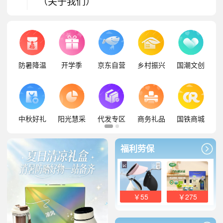
（关于我们）
防暑降温
开学季
京东自营
乡村振兴
国潮文创
中秋好礼
阳光慧采
代发专区
商务礼品
国铁商城
福利劳保
￥55
￥275