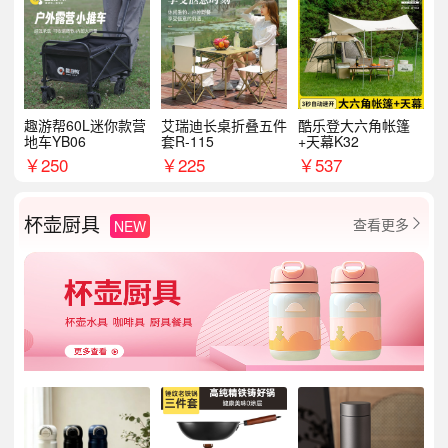
趣游帮60L迷你款营
艾瑞迪长桌折叠五件
酷乐登大六角帐篷
地车YB06
套R-115
+天幕K32
￥
250
￥
225
￥
537
杯壶厨具
查看更多
NEW
