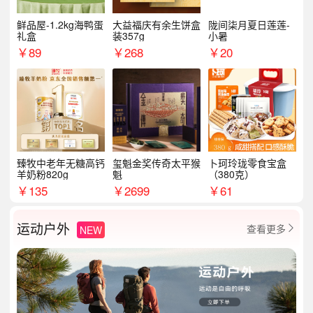
鲜品屋-1.2kg海鸭蛋
大益福庆有余生饼盒
陇间柒月夏日莲莲-
礼盒
装357g
小暑
￥
89
￥
268
￥
20
臻牧中老年无糖高钙
玺魁金奖传奇太平猴
卜珂玲珑零食宝盒
羊奶粉820g
魁
（380克）
￥
135
￥
2699
￥
61
运动户外
查看更多
NEW
