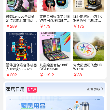
联想Lenovo全网通
文曲星AI智能学习闹
绿巨能时间小方TK
定位智能儿童电话手
钟时间管理器触屏N
3/黑色/小电视款【T
表A1
1pro
K3】
￥
289
￥
179
￥
175
婴侍卫创意合体机器
儿童绘画套装188P
何大屋运动飞盘HD
人158块566-328
CSA199540
W1716
￥
202
￥
119.2
￥
38
家居日用
查看更多
NEW
