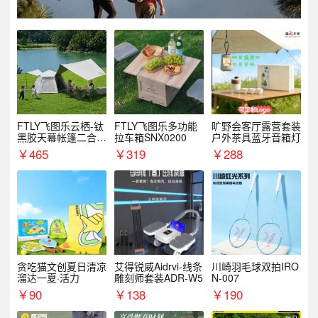
FTLY飞图乐云栖-钛
FTLY飞图乐多功能
旷野会客厅露营套装
黑胶天幕帐篷二合一
拉车箱SNX0200
户外茶具蓝牙音箱灯
TMTZ0201
￥
465
￥
319
￥
288
贪吃猫文创夏日清凉
艾得锐威Aidrvi-线条
川崎羽毛球双拍IRO
溜达一夏·活力
雕刻师套装ADR-W5
N-007
￥
90
￥
138
￥
190